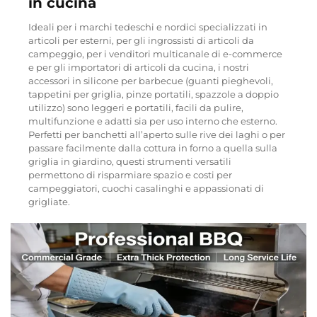
in cucina
Ideali per i marchi tedeschi e nordici specializzati in
articoli per esterni, per gli ingrossisti di articoli da
campeggio, per i venditori multicanale di e-commerce
e per gli importatori di articoli da cucina, i nostri
accessori in silicone per barbecue (guanti pieghevoli,
tappetini per griglia, pinze portatili, spazzole a doppio
utilizzo) sono leggeri e portatili, facili da pulire,
multifunzione e adatti sia per uso interno che esterno.
Perfetti per banchetti all’aperto sulle rive dei laghi o per
passare facilmente dalla cottura in forno a quella sulla
griglia in giardino, questi strumenti versatili
permettono di risparmiare spazio e costi per
campeggiatori, cuochi casalinghi e appassionati di
grigliate.