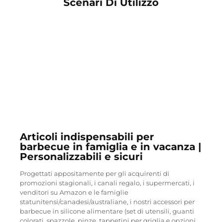
Scenari Di Utilizzo
Articoli indispensabili per
barbecue in famiglia e in vacanza |
Personalizzabili e sicuri
Progettati appositamente per gli acquirenti di
promozioni stagionali, i canali regalo, i supermercati, i
venditori su Amazon e le famiglie
statunitensi/canadesi/australiane, i nostri accessori per
barbecue in silicone alimentare (set di utensili, guanti
colorati, spazzole, pinze, tappetini per griglia e opzioni