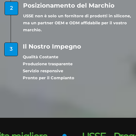
Posizionamento del Marchio
USSE non è solo un fornitore di prodotti in silicone,
ma un partner OEM e ODM affidabile per il vostro
marchio.
Il Nostro Impegno
Qualità Costante
Produzione trasparente
Servizio responsive
Pronto per il Compianto