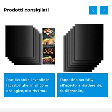
Prodotti consigliati
Riutilizzabile, lavabile in
Tappetino per BBQ
lavastoviglie, in silicone
all’aperto, antiaderente,
ecologico, di altissima
riutilizzabile,
qualità, antiaderente,
impermeabile, ignifugo e
privo di PFOA, extra
portatile, adatto per la
spesso, antiscivolo, per
grigliatura al carbone, per