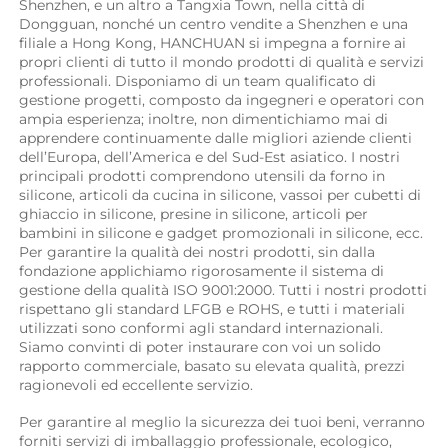
Shenzhen, e un altro a Tangxia Town, nella città di 
Dongguan, nonché un centro vendite a Shenzhen e una 
filiale a Hong Kong, HANCHUAN si impegna a fornire ai 
propri clienti di tutto il mondo prodotti di qualità e servizi 
professionali. Disponiamo di un team qualificato di 
gestione progetti, composto da ingegneri e operatori con 
ampia esperienza; inoltre, non dimentichiamo mai di 
apprendere continuamente dalle migliori aziende clienti 
dell’Europa, dell’America e del Sud-Est asiatico. I nostri 
principali prodotti comprendono utensili da forno in 
silicone, articoli da cucina in silicone, vassoi per cubetti di 
ghiaccio in silicone, presine in silicone, articoli per 
bambini in silicone e gadget promozionali in silicone, ecc. 
Per garantire la qualità dei nostri prodotti, sin dalla 
fondazione applichiamo rigorosamente il sistema di 
gestione della qualità ISO 9001:2000. Tutti i nostri prodotti 
rispettano gli standard LFGB e ROHS, e tutti i materiali 
utilizzati sono conformi agli standard internazionali. 
Siamo convinti di poter instaurare con voi un solido 
rapporto commerciale, basato su elevata qualità, prezzi 
ragionevoli ed eccellente servizio. 
Per garantire al meglio la sicurezza dei tuoi beni, verranno 
forniti servizi di imballaggio professionale, ecologico, 