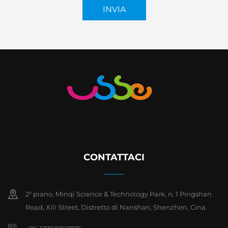
INVIA
CONTATTACI
2° piano, Minqi Science & Technology Park, n. 1 Pingshan
Road, Xili Street, Distretto di Nanshan, Shenzhen, Cina.