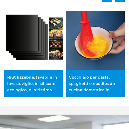
Riutilizzabile, lavabile in
Cucchiaio per pasta,
lavastoviglie, in silicone
spaghetti e noodles da
ecologico, di altissima
cucina domestica in
qualità, antiaderente,
plastica PP a forma di
privo di PFOA, extra
pettine, ecologico, sicuro
spesso, antiscivolo, per
per lavastoviglie e
griglia BBQ e forno
congelatore