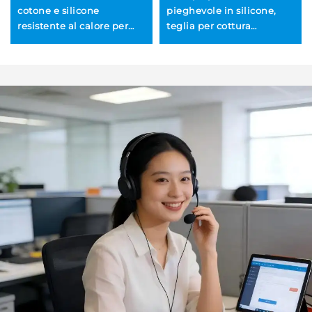
cotone e silicone
pieghevole in silicone,
resistente al calore per
teglia per cottura
cottura al forno, barbecue
domestica, stampo per
e microonde
pane, stampo per
ciambelle, utensili da
forno di stile nordico facili
da sformare