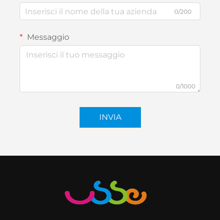
0/200
Messaggio
0/1000
INVIA