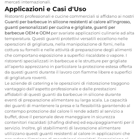
mercati internazionali.
Applicazioni e Casi d'Uso
Ristoranti professionali e cucine commerciali si affidano ai nostri
Guanti per barbecue in silicone resistenti al calore all'ingrosso,
guanti personalizzati per cucina e grigliate, guanti per
barbecue OEM e ODM
per svariate applicazioni culinarie ad alta
temperatura. Questi guanti protettivi versatili eccellono nelle
operazioni di grigliatura, nella manipolazione di forni, nella
cottura su fornelli e nelle attività di preparazione degli alimenti
che comportano esposizione a superfici riscaldate o vapore. I
ristoranti specializzati in barbecue e le strutture per grigliate
all’aperto apprezzano in particolare la protezione estesa offerta
da questi guanti durante il lavoro con fiamme libere e superfici
di grigliatura roventi.
Le aziende di catering e le operazioni di ristorazione traggono
vantaggio dall'aspetto professionale e dalle prestazioni
affidabili di questi guanti da barbecue in silicone durante
eventi di preparazione alimentare su larga scala. La capacità
dei guanti di mantenere la presa e la flessibilità garantendo al
contempo protezione dal calore li rende adatti al servizio a
buffet, dove il personale deve maneggiare in sicurezza
contenitori riscaldati (chafing dishes) ed equipaggiamenti per il
servizio. Inoltre, gli stabilimenti di lavorazione alimentare
utilizzano questi guanti resistenti al calore in applicazioni che
prevedono l’impiego di macchinari riscaldati, l’esposizione al