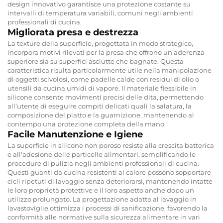
design innovativo garantisce una protezione costante su
intervalli di temperatura variabili, comuni negli ambienti
professionali di cucina.
Migliorata presa e destrezza
La texture della superficie, progettata in modo strategico,
incorpora motivi rilevati per la presa che offrono un'aderenza
superiore sia su superfici asciutte che bagnate. Questa
caratteristica risulta particolarmente utile nella manipolazione
di oggetti scivolosi, come padelle calde con residui di olio o
utensili da cucina umidi di vapore. Il materiale flessibile in
silicone consente movimenti precisi delle dita, permettendo
all’utente di eseguire compiti delicati quali la salatura, la
composizione del piatto e la guarnizione, mantenendo al
contempo una protezione completa della mano.
Facile Manutenzione e Igiene
La superficie in silicone non poroso resiste alla crescita batterica
e all'adesione delle particelle alimentari, semplificando le
procedure di pulizia negli ambienti professionali di cucina.
Questi guanti da cucina resistenti al calore possono sopportare
cicli ripetuti di lavaggio senza deteriorarsi, mantenendo intatte
le loro proprietà protettive e il loro aspetto anche dopo un
utilizzo prolungato. La progettazione adatta al lavaggio in
lavastoviglie ottimizza i processi di sanificazione, favorendo la
conformità alle normative sulla sicurezza alimentare in vari