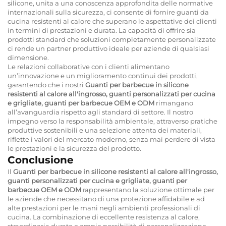
silicone, unita a una conoscenza approfondita delle normative
internazionali sulla sicurezza, ci consente di fornire guanti da
cucina resistenti al calore che superano le aspettative dei clienti
in termini di prestazioni e durata. La capacità di offrire sia
prodotti standard che soluzioni completamente personalizzate
ci rende un partner produttivo ideale per aziende di qualsiasi
dimensione.
Le relazioni collaborative con i clienti alimentano
un’innovazione e un miglioramento continui dei prodotti,
garantendo che i nostri
Guanti per barbecue in silicone
resistenti al calore all'ingrosso, guanti personalizzati per cucina
e grigliate, guanti per barbecue OEM e ODM
rimangano
all’avanguardia rispetto agli standard di settore. Il nostro
impegno verso la responsabilità ambientale, attraverso pratiche
produttive sostenibili e una selezione attenta dei materiali,
riflette i valori del mercato moderno, senza mai perdere di vista
le prestazioni e la sicurezza del prodotto.
Conclusione
Il
Guanti per barbecue in silicone resistenti al calore all'ingrosso,
guanti personalizzati per cucina e grigliate, guanti per
barbecue OEM e ODM
rappresentano la soluzione ottimale per
le aziende che necessitano di una protezione affidabile e ad
alte prestazioni per le mani negli ambienti professionali di
cucina. La combinazione di eccellente resistenza al calore,
straordinaria durata e ampie possibilità di personalizzazione