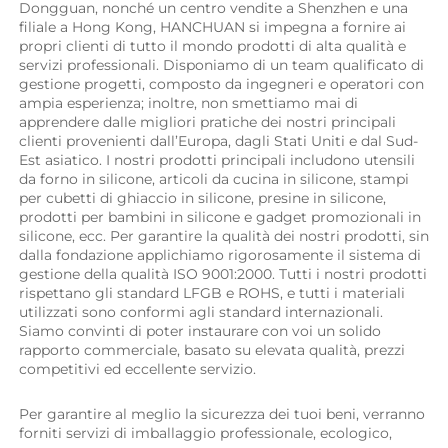
Dongguan, nonché un centro vendite a Shenzhen e una 
filiale a Hong Kong, HANCHUAN si impegna a fornire ai 
propri clienti di tutto il mondo prodotti di alta qualità e 
servizi professionali. Disponiamo di un team qualificato di 
gestione progetti, composto da ingegneri e operatori con 
ampia esperienza; inoltre, non smettiamo mai di 
apprendere dalle migliori pratiche dei nostri principali 
clienti provenienti dall’Europa, dagli Stati Uniti e dal Sud-
Est asiatico. I nostri prodotti principali includono utensili 
da forno in silicone, articoli da cucina in silicone, stampi 
per cubetti di ghiaccio in silicone, presine in silicone, 
prodotti per bambini in silicone e gadget promozionali in 
silicone, ecc. Per garantire la qualità dei nostri prodotti, sin 
dalla fondazione applichiamo rigorosamente il sistema di 
gestione della qualità ISO 9001:2000. Tutti i nostri prodotti 
rispettano gli standard LFGB e ROHS, e tutti i materiali 
utilizzati sono conformi agli standard internazionali. 
Siamo convinti di poter instaurare con voi un solido 
rapporto commerciale, basato su elevata qualità, prezzi 
competitivi ed eccellente servizio. 
Per garantire al meglio la sicurezza dei tuoi beni, verranno 
forniti servizi di imballaggio professionale, ecologico, 