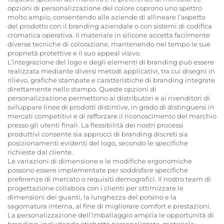
opzioni di personalizzazione del colore coprono uno spettro
molto ampio, consentendo alle aziende di allineare l’aspetto
del prodotto con il branding aziendale o con sistemi di codifica
cromatica operativa. Il materiale in silicone accetta facilmente
diverse tecniche di colorazione, mantenendo nel tempo le sue
proprietà protettive e il suo appeal visivo.
L’integrazione del logo e degli elementi di branding può essere
realizzata mediante diversi metodi applicativi, tra cui disegni in
rilievo, grafiche stampate e caratteristiche di branding integrate
direttamente nello stampo. Queste opzioni di
personalizzazione permettono ai distributori e ai rivenditori di
sviluppare linee di prodotti distintive, in grado di distinguersi in
mercati competitivi e di rafforzare il riconoscimento del marchio
presso gli utenti finali. La flessibilità dei nostri processi
produttivi consente sia approcci di branding discreti sia
posizionamenti evidenti del logo, secondo le specifiche
richieste dal cliente.
Le variazioni di dimensione e le modifiche ergonomiche
possono essere implementate per soddisfare specifiche
preferenze di mercato o requisiti demografici. Il nostro team di
progettazione collabora con i clienti per ottimizzare le
dimensioni dei guanti, la lunghezza del polsino e la
sagomatura interna, al fine di migliorare comfort e prestazioni.
La personalizzazione dell’imballaggio amplia le opportunità di
branding, includendo etichette personalizzate, materiale