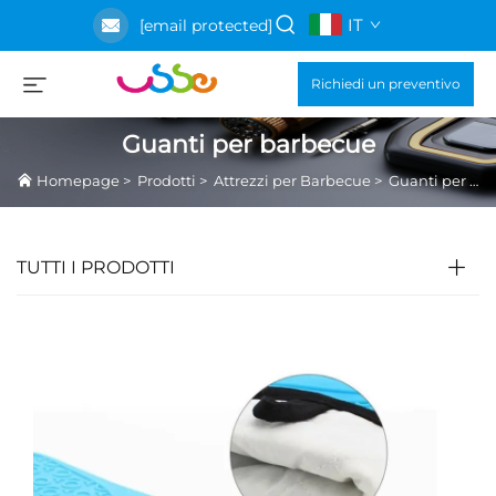
IT
[email protected]
Richiedi un preventivo
Guanti per barbecue
Homepage
>
Prodotti
>
Attrezzi per Barbecue
>
Guanti per barbecue
TUTTI I PRODOTTI