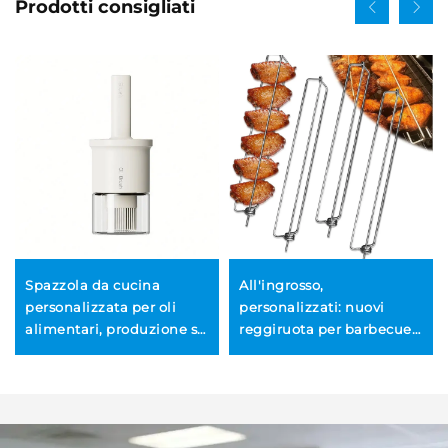
Prodotti consigliati
Spazzola da cucina
All'ingrosso,
personalizzata per oli
personalizzati: nuovi
alimentari, produzione su
reggiruota per barbecue
ordinazione (OEM/ODM),
all'aperto transfrontalieri,
adatta all’uso domestico,
forchette per grigliare,
resistente alle alte
griglie e utensili per
temperature, con
barbecue
bottiglia per olio,