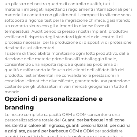
un pilastro del nostro quadro di controllo qualità; tutti i
materiali impiegati rispettano i regolamenti internazionali per i
materiali a contatto con gli alimenti. I composti in silicone sono
sottoposti a rigorosi test per la migrazione chimica, garantendo
un contatto sicuro con gli alimenti in diverse fasce di
temperatura. Audit periodici presso i nostri impianti produttivi
verificano il rispetto degli standard igienici e dei controlli di
processo necessari per la produzione di dispositivi di protezione
destinati a usi alimentari.
I sistemi di tracciabilità monitorano ogni lotto produttivo, dalla
ricezione delle materie prime fino all’imballaggio finale,
consentendo una risposta rapida a qualsiasi problema di
qualità e rafforzando la fiducia dei clienti nell'affidabilità del
prodotto. Test ambientali ne convalidano le prestazioni in
condizioni climatiche diversificate, garantendo una protezione
costante per gli utilizzatori in vari mercati geografici in tutto il
mondo.
Opzioni di personalizzazione e
branding
Le nostre complete capacità OEM e ODM consentono una
personalizzazione totale del
Guanti per barbecue in silicone
resistenti al calore all'ingrosso, guanti personalizzati per cucina
e grigliate, guanti per barbecue OEM e ODM
per soddisfare
requisiti specifici del marchio e le preferenze di mercato. Le