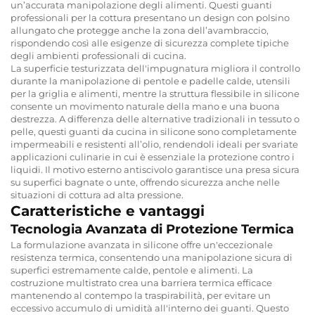
un’accurata manipolazione degli alimenti. Questi guanti
professionali per la cottura presentano un design con polsino
allungato che protegge anche la zona dell’avambraccio,
rispondendo così alle esigenze di sicurezza complete tipiche
degli ambienti professionali di cucina.
La superficie testurizzata dell'impugnatura migliora il controllo
durante la manipolazione di pentole e padelle calde, utensili
per la griglia e alimenti, mentre la struttura flessibile in silicone
consente un movimento naturale della mano e una buona
destrezza. A differenza delle alternative tradizionali in tessuto o
pelle, questi guanti da cucina in silicone sono completamente
impermeabili e resistenti all’olio, rendendoli ideali per svariate
applicazioni culinarie in cui è essenziale la protezione contro i
liquidi. Il motivo esterno antiscivolo garantisce una presa sicura
su superfici bagnate o unte, offrendo sicurezza anche nelle
situazioni di cottura ad alta pressione.
Caratteristiche e vantaggi
Tecnologia Avanzata di Protezione Termica
La formulazione avanzata in silicone offre un'eccezionale
resistenza termica, consentendo una manipolazione sicura di
superfici estremamente calde, pentole e alimenti. La
costruzione multistrato crea una barriera termica efficace
mantenendo al contempo la traspirabilità, per evitare un
eccessivo accumulo di umidità all'interno dei guanti. Questo