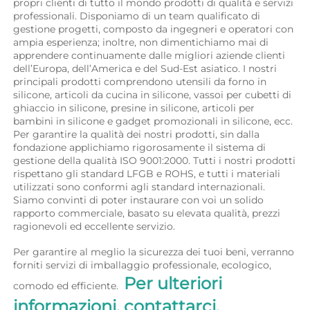
propri clienti di tutto il mondo prodotti di qualità e servizi 
professionali. Disponiamo di un team qualificato di 
gestione progetti, composto da ingegneri e operatori con 
ampia esperienza; inoltre, non dimentichiamo mai di 
apprendere continuamente dalle migliori aziende clienti 
dell’Europa, dell’America e del Sud-Est asiatico. I nostri 
principali prodotti comprendono utensili da forno in 
silicone, articoli da cucina in silicone, vassoi per cubetti di 
ghiaccio in silicone, presine in silicone, articoli per 
bambini in silicone e gadget promozionali in silicone, ecc. 
Per garantire la qualità dei nostri prodotti, sin dalla 
fondazione applichiamo rigorosamente il sistema di 
gestione della qualità ISO 9001:2000. Tutti i nostri prodotti 
rispettano gli standard LFGB e ROHS, e tutti i materiali 
utilizzati sono conformi agli standard internazionali. 
Siamo convinti di poter instaurare con voi un solido 
rapporto commerciale, basato su elevata qualità, prezzi 
ragionevoli ed eccellente servizio. 
Per garantire al meglio la sicurezza dei tuoi beni, verranno 
forniti servizi di imballaggio professionale, ecologico, 
Per ulteriori 
comodo ed efficiente.  
informazioni, contattarci. 