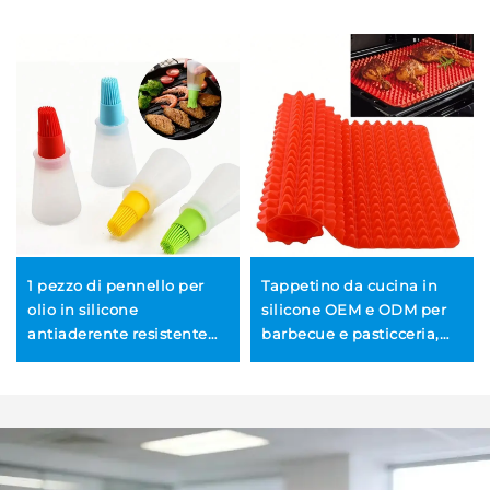
1 pezzo di pennello per
Tappetino da cucina in
olio in silicone
silicone OEM e ODM per
antiaderente resistente
barbecue e pasticceria,
alle alte temperature,
vendita all'ingrosso,
pennello per oli liquidi da
tappetino antiaderente
grill, utensile da cucina
per forno a piramide, pad
per pasticceria e cottura
per padelle
al barbecue
personalizzabile,
tappetino per cottura e