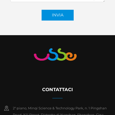
INVIA
CONTATTACI
2° piano, Minqi Science & Technology Park, n. 1 Pingshan
Road, Xili Street, Distretto di Nanshan, Shenzhen, Cina.