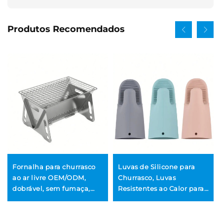
Produtos Recomendados
Fornalha para churrasco
Luvas de Silicone para
ao ar livre OEM/ODM,
Churrasco, Luvas
dobrável, sem fumaça,
Resistentes ao Calor para
com controle remoto, em
Cozinha, Luvas Longas à
aço inoxidável e
Prova d'Água e para Forno
construção em pedra,