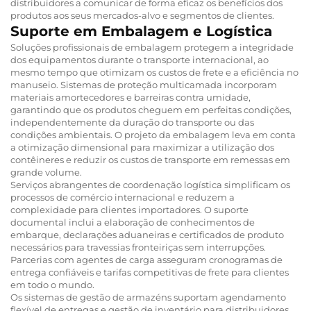
distribuidores a comunicar de forma eficaz os benefícios dos
produtos aos seus mercados-alvo e segmentos de clientes.
Suporte em Embalagem e Logística
Soluções profissionais de embalagem protegem a integridade
dos equipamentos durante o transporte internacional, ao
mesmo tempo que otimizam os custos de frete e a eficiência no
manuseio. Sistemas de proteção multicamada incorporam
materiais amortecedores e barreiras contra umidade,
garantindo que os produtos cheguem em perfeitas condições,
independentemente da duração do transporte ou das
condições ambientais. O projeto da embalagem leva em conta
a otimização dimensional para maximizar a utilização dos
contêineres e reduzir os custos de transporte em remessas em
grande volume.
Serviços abrangentes de coordenação logística simplificam os
processos de comércio internacional e reduzem a
complexidade para clientes importadores. O suporte
documental inclui a elaboração de conhecimentos de
embarque, declarações aduaneiras e certificados de produto
necessários para travessias fronteiriças sem interrupções.
Parcerias com agentes de carga asseguram cronogramas de
entrega confiáveis e tarifas competitivas de frete para clientes
em todo o mundo.
Os sistemas de gestão de armazéns suportam agendamento
flexível de entregas e gestão de inventário para distribuidores