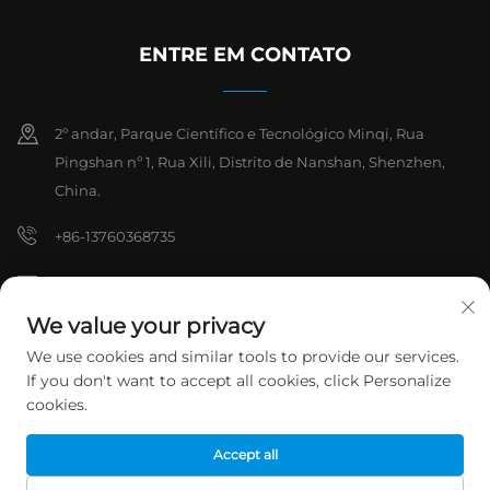
ENTRE EM CONTATO
2º andar, Parque Científico e Tecnológico Minqi, Rua
Pingshan nº 1, Rua Xili, Distrito de Nanshan, Shenzhen,
China.
+86-13760368735
[email protected]
We value your privacy
We use cookies and similar tools to provide our services.
Direitos autorais © 2026 Shenzhen Hanchuan Industrial Co., Ltd.
If you don't want to accept all cookies, click Personalize
Todos os direitos reservados.
Política de Privacidade
cookies.
Accept all