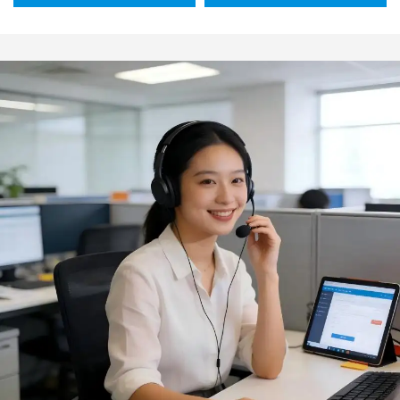
Design Antifumaça e
Silicone Antiaderente,
Recursos de Segurança
Flexível, para Untar e
para Acampamento
Preparar Massas, ideal
para Cozinha e Churrasco