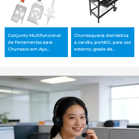
Conjunto Multifuncional
Churrasqueira doméstica
de Ferramentas para
a carvão, portátil, para uso
Churrasco em Aço
externo; grade de
Inoxidável, Garfo e
churrasco portátil, grande
Espátula com Cabo de
churrasqueira para pátio
Madeira para Churrasco
ou varanda
ao Ar Livre