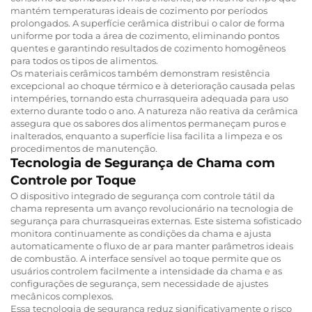
mantém temperaturas ideais de cozimento por períodos
prolongados. A superfície cerâmica distribui o calor de forma
uniforme por toda a área de cozimento, eliminando pontos
quentes e garantindo resultados de cozimento homogêneos
para todos os tipos de alimentos.
Os materiais cerâmicos também demonstram resistência
excepcional ao choque térmico e à deterioração causada pelas
intempéries, tornando esta churrasqueira adequada para uso
externo durante todo o ano. A natureza não reativa da cerâmica
assegura que os sabores dos alimentos permaneçam puros e
inalterados, enquanto a superfície lisa facilita a limpeza e os
procedimentos de manutenção.
Tecnologia de Segurança de Chama com
Controle por Toque
O dispositivo integrado de segurança com controle tátil da
chama representa um avanço revolucionário na tecnologia de
segurança para churrasqueiras externas. Este sistema sofisticado
monitora continuamente as condições da chama e ajusta
automaticamente o fluxo de ar para manter parâmetros ideais
de combustão. A interface sensível ao toque permite que os
usuários controlem facilmente a intensidade da chama e as
configurações de segurança, sem necessidade de ajustes
mecânicos complexos.
Essa tecnologia de segurança reduz significativamente o risco