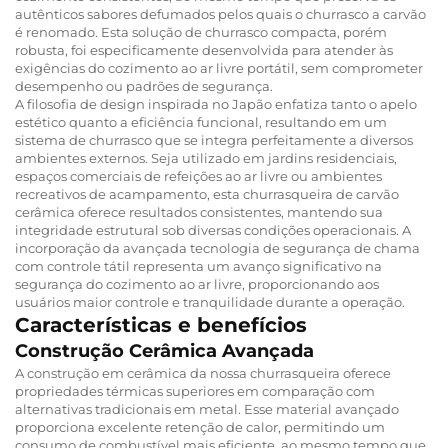
autênticos sabores defumados pelos quais o churrasco a carvão
é renomado. Esta solução de churrasco compacta, porém
robusta, foi especificamente desenvolvida para atender às
exigências do cozimento ao ar livre portátil, sem comprometer
desempenho ou padrões de segurança.
A filosofia de design inspirada no Japão enfatiza tanto o apelo
estético quanto a eficiência funcional, resultando em um
sistema de churrasco que se integra perfeitamente a diversos
ambientes externos. Seja utilizado em jardins residenciais,
espaços comerciais de refeições ao ar livre ou ambientes
recreativos de acampamento, esta churrasqueira de carvão
cerâmica oferece resultados consistentes, mantendo sua
integridade estrutural sob diversas condições operacionais. A
incorporação da avançada tecnologia de segurança de chama
com controle tátil representa um avanço significativo na
segurança do cozimento ao ar livre, proporcionando aos
usuários maior controle e tranquilidade durante a operação.
Características e benefícios
Construção Cerâmica Avançada
A construção em cerâmica da nossa churrasqueira oferece
propriedades térmicas superiores em comparação com
alternativas tradicionais em metal. Esse material avançado
proporciona excelente retenção de calor, permitindo um
consumo de combustível mais eficiente, ao mesmo tempo que