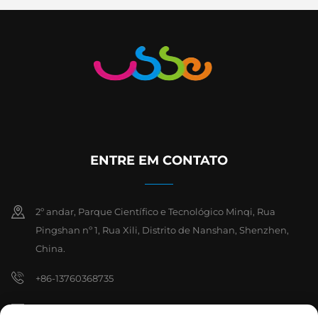
ENTRE EM CONTATO
2º andar, Parque Científico e Tecnológico Minqi, Rua
Pingshan nº 1, Rua Xili, Distrito de Nanshan, Shenzhen,
China.
+86-13760368735
[email protected]