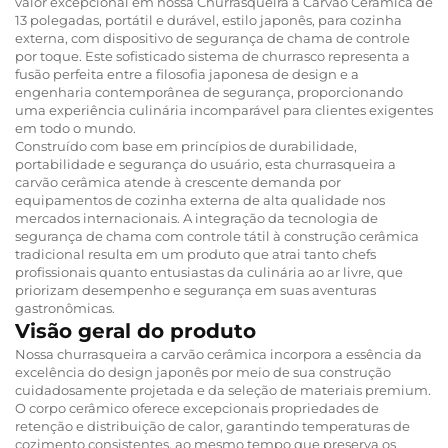
valor excepcional em nossa Churrasqueira a Carvão Cerâmica de
13 polegadas, portátil e durável, estilo japonês, para cozinha
externa, com dispositivo de segurança de chama de controle
por toque. Este sofisticado sistema de churrasco representa a
fusão perfeita entre a filosofia japonesa de design e a
engenharia contemporânea de segurança, proporcionando
uma experiência culinária incomparável para clientes exigentes
em todo o mundo.
Construído com base em princípios de durabilidade,
portabilidade e segurança do usuário, esta churrasqueira a
carvão cerâmica atende à crescente demanda por
equipamentos de cozinha externa de alta qualidade nos
mercados internacionais. A integração da tecnologia de
segurança de chama com controle tátil à construção cerâmica
tradicional resulta em um produto que atrai tanto chefs
profissionais quanto entusiastas da culinária ao ar livre, que
priorizam desempenho e segurança em suas aventuras
gastronômicas.
Visão geral do produto
Nossa churrasqueira a carvão cerâmica incorpora a essência da
excelência do design japonês por meio de sua construção
cuidadosamente projetada e da seleção de materiais premium.
O corpo cerâmico oferece excepcionais propriedades de
retenção e distribuição de calor, garantindo temperaturas de
cozimento consistentes, ao mesmo tempo que preserva os