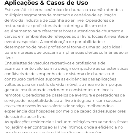
Aplicações & Casos de Uso
Este versátil sistema cerâmico de churrasco a carvão atende a
múltiplos segmentos de mercado e cenários de aplicação
dentro da indústria de cozinha ao ar livre. Operadores de
restaurantes e profissionais de catering utilizam este
equipamento para oferecer sabores autênticos de churrasco a
carvão em ambientes de refeições ao ar livre, locais itinerantes e
eventos especiais. A combinação de portabilidade e
desempenho de nível profissional torna-o uma solução ideal
para empresas que buscam ampliar suas ofertas culinárias ao ar
livre.
Entusiastas de veículos recreativos e profissionais de
acampamento valorizam o design compacto e as características
confiáveis de desempenho deste sistema de churrasco. A
construção cerâmica suporta as exigências das aplicações
voltadas para um estilo de vida móvel, ao mesmo tempo que
garante resultados de cozimento consistentes em locais
remotos. Operadores de passeios de aventura e prestadores de
serviços de hospitalidade ao ar livre integraram com sucesso
esses churrascos às suas ofertas de serviço, melhorando a
experiência dos hóspedes por meio de capacidades superiores
de cozinha ao ar livre.
As aplicações residenciais incluem refeições em varandas, festas
no jardim e encontros ao ar livre íntimos, onde a eficiência no
uso do espaço e o apelo estético são considerações