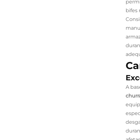
permi
bifes
Consi
manu
armaz
duran
adequ
Ca
Exc
A bas
churr
equip
espec
desga
duran
afeta