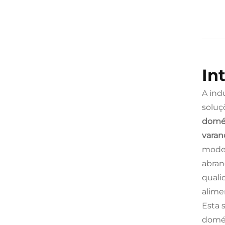
In
A ind
soluç
domés
vara
moder
abran
quali
alime
Esta 
domés