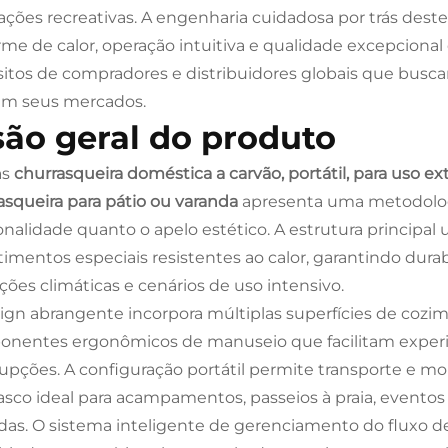
lações recreativas. A engenharia cuidadosa por trás dest
rme de calor, operação intuitiva e qualidade excepciona
sitos de compradores e distribuidores globais que busc
 em seus mercados.
são geral do produto
as
churrasqueira doméstica a carvão, portátil, para uso ex
asqueira para pátio ou varanda
apresenta uma metodologi
onalidade quanto o apelo estético. A estrutura principal 
timentos especiais resistentes ao calor, garantindo dur
ções climáticas e cenários de uso intensivo.
ign abrangente incorpora múltiplas superfícies de cozim
nentes ergonômicos de manuseio que facilitam experiê
rupções. A configuração portátil permite transporte e m
asco ideal para acampamentos, passeios à praia, evento
das. O sistema inteligente de gerenciamento do fluxo de