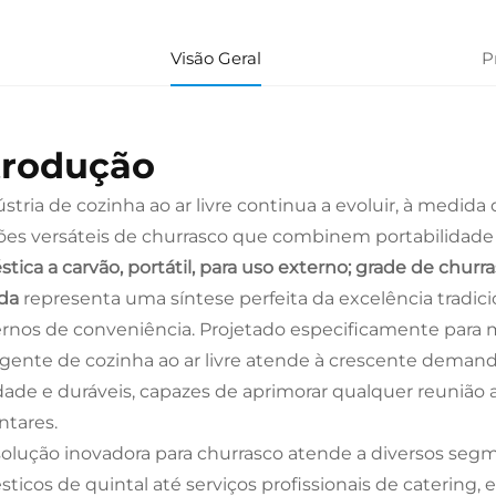
Visão Geral
P
trodução
ústria de cozinha ao ar livre continua a evoluir, à med
ões versáteis de churrasco que combinem portabilida
tica a carvão, portátil, para uso externo; grade de churra
nda
representa uma síntese perfeita da excelência tradic
nos de conveniência. Projetado especificamente para m
gente de cozinha ao ar livre atende à crescente deman
dade e duráveis, capazes de aprimorar qualquer reunião a
ntares.
solução inovadora para churrasco atende a diversos se
ticos de quintal até serviços profissionais de catering,