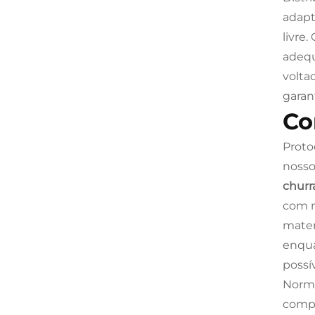
adapt
livre
adequ
volta
garan
Co
Proto
noss
churr
com n
mater
enqua
possí
Norma
compa