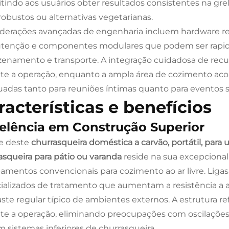
tindo aos usuários obter resultados consistentes na grelh
 robustos ou alternativas vegetarianas.
derações avançadas de engenharia incluem hardware resis
tenção e componentes modulares que podem ser rapi
enamento e transporte. A integração cuidadosa de recu
te a operação, enquanto a ampla área de cozimento ac
adas tanto para reuniões íntimas quanto para eventos so
racterísticas e benefícios
elência em Construção Superior
e deste
churrasqueira doméstica a carvão, portátil, para 
asqueira para pátio ou varanda
reside na sua excepcional
amentos convencionais para cozimento ao ar livre. Lig
ializados de tratamento que aumentam a resistência a a
ste regular típico de ambientes externos. A estrutura r
te a operação, eliminando preocupações com oscilações
m sistemas inferiores de churrasqueira.