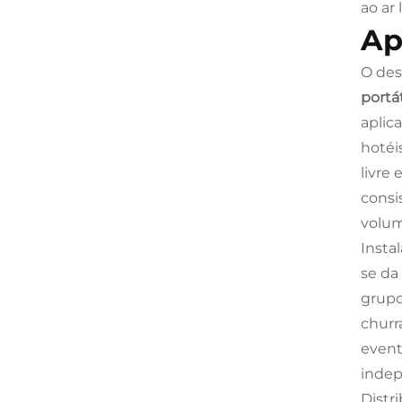
ao ar l
Ap
O des
portá
aplic
hotéi
livre
consi
volum
Insta
se da
grupo
churr
event
indep
Distr