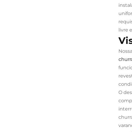
insta
unifo
requi
livre
Vi
Noss
churr
funci
reves
condi
O des
compo
inter
churr
varan