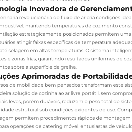
nologia Inovadora de Gerenciament
enharia revolucionária do fluxo de ar cria condições id
mbustível, mantendo temperaturas de cozimento constant
ntilação estrategicamente posicionados permitem uma re
suários atingir faixas específicas de temperatura adequa
 até selagem em altas temperaturas. O sistema inteligent
es e zonas frias, garantindo resultados uniformes de 
ntos sobre a superfície da grelha.
uções Aprimoradas de Portabilidad
sos de mobilidade bem pensados transformam este si
deira solução de cozinha ao ar livre portátil, sem com
iais leves, porém duráveis, reduzem o peso total do s
ridade estrutural sob condições exigentes de uso. Com
gem permitem procedimentos rápidos de montagem e
 para operações de catering móvel, entusiastas de veícul