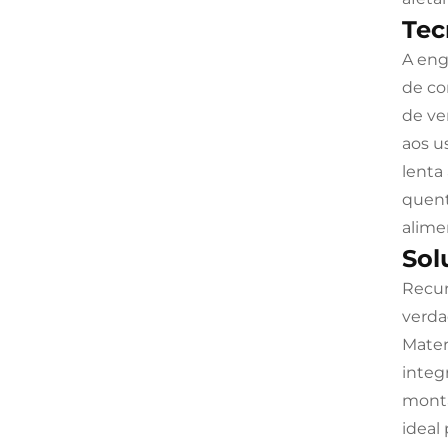
Tec
A eng
de co
de ve
aos u
lenta
quent
alime
Sol
Recur
verda
Mater
integ
monta
ideal