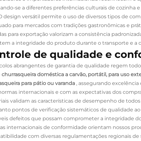
ando-se a diferentes preferências culturais de cozinha e 
. O design versátil permite o uso de diversos tipos de com
ado para mercados com tradições gastronômicas e práti
das para exportação valorizam a consistência padroniza
tem a integridade do produto durante o transporte e a di
ntrole de qualidade e con
colos abrangentes de garantia de qualidade regem todos
o
churrasqueira doméstica a carvão, portátil, para uso ext
asqueira para pátio ou varanda
, assegurando excelência
ormas internacionais e com as expectativas dos compr
iais validam as características de desempenho de tod
nto pontos de verificação sistemáticos de qualidade ao
veis defeitos que possam comprometer a integridade do
s internacionais de conformidade orientam nossos proc
tibilidade com diversas regulamentações regionais de s