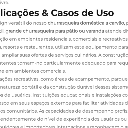
ivre.
licações & Casos de Uso
ign versátil do nosso
churrasqueira doméstica a carvão, p
til, grande churrasqueira para pátio ou varanda
atende di
ação em ambientes residenciais, comerciais e recreativo
s, resorts e restaurantes, utilizam este equipamento para
 e ampliar suas ofertas de serviços culinários. A constru
stentes tornam-no particularmente adequado para requ
e em ambientes comerciais.
lações recreativas, como áreas de acampamento, parques e
 natureza portátil e da construção durável desses siste
s de usuários. Instituições educacionais e instalações c
asco em seus espaços externos para facilitar atividades 
os comunitários. As capacidades de desempenho profiss
endentemente do nível de experiência dos usuários ou d
ibuidores e importadores internacionais reconhecem o ap