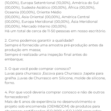
(10,00%), Europa Setentrional (10,00%), América do Sul 
(00,00%), Sudeste Asiático (00,00%), África (00,00%), 
Oceania (00,00%), Oriente Médio 
(00,00%), Ásia Oriental (00,00%), América Central 
(00,00%), Europa Meridional (00,00%), Ásia Meridional 
(00,00%), Mercado Interno (00,00%). 
Há um total de cerca de 11-50 pessoas em nosso escritório.   
2. Como podemos garantir a qualidade? 
Sempre é fornecida uma amostra pré-produção antes da 
produção em massa; 
Sempre é realizada uma inspeção final antes do 
embarque; 
3. O que você pode comprar conosco? 
Luvas para churrasco 
,
Escova para Churrasco 
,
tapete para 
grelha 
,Luvas de Churrasco em Silicone, 
molde de silicone, 
forno. 
4. Por que você deveria comprar conosco e não de outros 
fornecedores? 
Mais de 6 anos de experiência no desenvolvimento e 
projeto sob encomenda (OEM&ODM) de produtos para 
churrasco; certificações ISO 9001 e ISO 14001 aprovadas; 