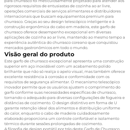
para churrasco foi meticulosamente projetado para atender aos
rigorosos requisitos de entusiastas de cozinha ao ar livre,
operações comerciais de serviços alimentares e distribuidores
internacionais que buscam equipamentos premium para
churrasco. Graças ao seu design telescópico inteligente e à
construção ergonômica do cabo em madeira, este garfo de
churrasco oferece desempenho excepcional em diversas
aplicações de cozinha ao ar livre, mantendo ao mesmo tempo a
experiência autêntica do churrasco coreano que conquistou
mercados gastronômicos em todo o mundo.
Visão geral do produto
Este garfo de churrasco excepcional apresenta uma construção
superior em aço inoxidável com um acabamento polido
brilhante que não só realça o apelo visual, mas também oferece
excelente resistência à corrosão e conformidade com os
requisitos de segurança alimentar. O mecanismo telescópico
inovador permite que os usuários ajustem o comprimento do
garfo conforme suas necessidades específicas de churrasco,
tornando-o adequado para diversas configurações de fogueira e
distâncias de cozimento. O design distintivo em forma de U
garante retenção ideal dos alimentos e distribuição uniforme
do calor, enquanto o cabo de madeira cuidadosamente
elaborado proporciona um controle confortável e isolamento
térmico durante sessões prolongadas de cozimento.
A filosofia de design portátil por trás deste Garfo de Churrasco