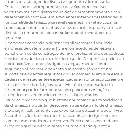
ao ar livre, abrangendo diversos segmentos de mercado.
Entusiastas de acampamento e de veículos recreativos
valorizam seus requisitos reduzidos de armazenamento e seu
desempenho confiável em ambientes externos desafiadores. A
funcionalidade telescópica revela-se inestimável ao cozinhar
sobre fogueiras de tamanhos variáveis e intensidades térmicas
distintas, comumente encontradas durante aventuras na
natureza.
Operadores comerciais de serviços alimentares, incluindo
empresas de catering ao ar livre e fornecedores de festivais,
beneficiam-se da construção de nível profissional e dos padrões
consistentes de desempenho deste garfo. A superfície polida de
aço inoxidável atende às rigorosas regulamentações de
segurança alimentar, enquanto sua construção resistente
suporta os exigentes requisitos do uso comercial em alta escala.
Cadeias de restaurantes especializadas em churrasco coreano e
em conceitos de refeições ao ar livre têm considerado esta
ferramenta particularmente valiosa para apresentações
autênticas e experiências culinárias diferenciadas.
Usuários residenciais que buscam aprimorar suas capacidades
de churrasco no quintal descobrem que este garfo de churrasco
eleva significativamente sua experiência de cozinha ao ar livre.
A combinação de elementos tradicionais de design coreano
com recursos modernos de conveniência atrai consumidores
exigentes que valorizam tanto a autenticidade quanto a