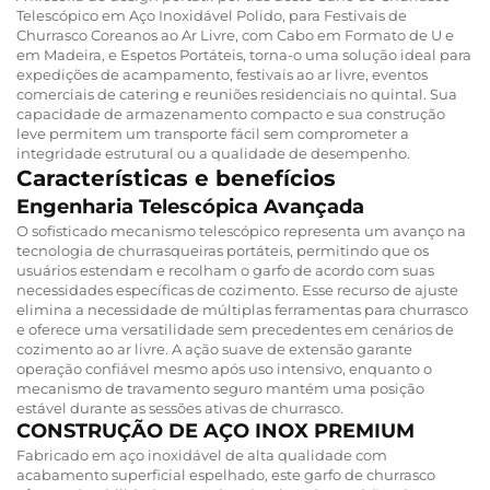
Telescópico em Aço Inoxidável Polido, para Festivais de
Churrasco Coreanos ao Ar Livre, com Cabo em Formato de U e
em Madeira, e Espetos Portáteis, torna-o uma solução ideal para
expedições de acampamento, festivais ao ar livre, eventos
comerciais de catering e reuniões residenciais no quintal. Sua
capacidade de armazenamento compacto e sua construção
leve permitem um transporte fácil sem comprometer a
integridade estrutural ou a qualidade de desempenho.
Características e benefícios
Engenharia Telescópica Avançada
O sofisticado mecanismo telescópico representa um avanço na
tecnologia de churrasqueiras portáteis, permitindo que os
usuários estendam e recolham o garfo de acordo com suas
necessidades específicas de cozimento. Esse recurso de ajuste
elimina a necessidade de múltiplas ferramentas para churrasco
e oferece uma versatilidade sem precedentes em cenários de
cozimento ao ar livre. A ação suave de extensão garante
operação confiável mesmo após uso intensivo, enquanto o
mecanismo de travamento seguro mantém uma posição
estável durante as sessões ativas de churrasco.
CONSTRUÇÃO DE AÇO INOX PREMIUM
Fabricado em aço inoxidável de alta qualidade com
acabamento superficial espelhado, este garfo de churrasco