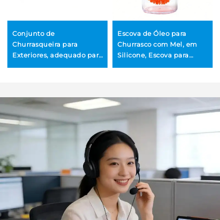
Conjunto de
Escova de Óleo para
Churrasqueira para
Churrasco com Mel, em
Exteriores, adequado para
Silicone, Escova para
churrasco a carvão ao ar
Untar Churrasco, Estilo
livre e para uso
Coreano, Resistente ao
doméstico, inclui pinças e
Calor, Durável, para Uso
faca de cozinha com cabo
em Bolos, Manteiga, Pães
de madeira
e Confeitaria