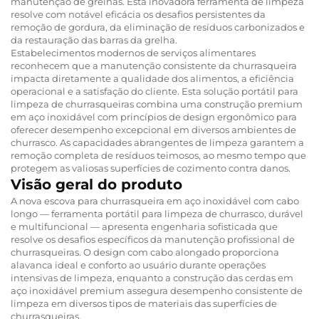
manutenção de grelhas. Esta inovadora ferramenta de limpeza
resolve com notável eficácia os desafios persistentes da
remoção de gordura, da eliminação de resíduos carbonizados e
da restauração das barras da grelha.
Estabelecimentos modernos de serviços alimentares
reconhecem que a manutenção consistente da churrasqueira
impacta diretamente a qualidade dos alimentos, a eficiência
operacional e a satisfação do cliente. Esta solução portátil para
limpeza de churrasqueiras combina uma construção premium
em aço inoxidável com princípios de design ergonômico para
oferecer desempenho excepcional em diversos ambientes de
churrasco. As capacidades abrangentes de limpeza garantem a
remoção completa de resíduos teimosos, ao mesmo tempo que
protegem as valiosas superfícies de cozimento contra danos.
Visão geral do produto
A nova escova para churrasqueira em aço inoxidável com cabo
longo — ferramenta portátil para limpeza de churrasco, durável
e multifuncional — apresenta engenharia sofisticada que
resolve os desafios específicos da manutenção profissional de
churrasqueiras. O design com cabo alongado proporciona
alavanca ideal e conforto ao usuário durante operações
intensivas de limpeza, enquanto a construção das cerdas em
aço inoxidável premium assegura desempenho consistente de
limpeza em diversos tipos de materiais das superfícies de
churrasqueiras.