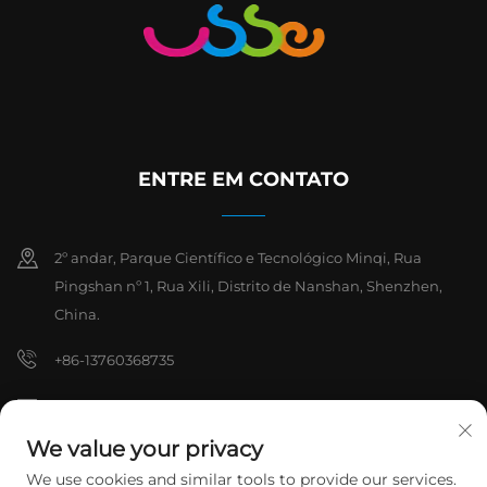
ENTRE EM CONTATO
2º andar, Parque Científico e Tecnológico Minqi, Rua
Pingshan nº 1, Rua Xili, Distrito de Nanshan, Shenzhen,
China.
+86-13760368735
[email protected]
We value your privacy
We use cookies and similar tools to provide our services.
Direitos autorais © 2026 Shenzhen Hanchuan Industrial Co., Ltd.