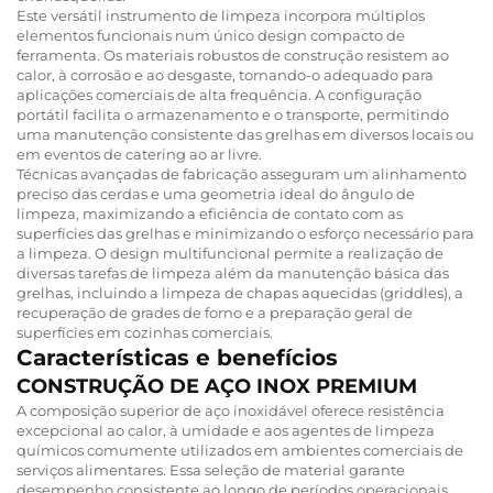
Este versátil instrumento de limpeza incorpora múltiplos
elementos funcionais num único design compacto de
ferramenta. Os materiais robustos de construção resistem ao
calor, à corrosão e ao desgaste, tornando-o adequado para
aplicações comerciais de alta frequência. A configuração
portátil facilita o armazenamento e o transporte, permitindo
uma manutenção consistente das grelhas em diversos locais ou
em eventos de catering ao ar livre.
Técnicas avançadas de fabricação asseguram um alinhamento
preciso das cerdas e uma geometria ideal do ângulo de
limpeza, maximizando a eficiência de contato com as
superfícies das grelhas e minimizando o esforço necessário para
a limpeza. O design multifuncional permite a realização de
diversas tarefas de limpeza além da manutenção básica das
grelhas, incluindo a limpeza de chapas aquecidas (griddles), a
recuperação de grades de forno e a preparação geral de
superfícies em cozinhas comerciais.
Características e benefícios
CONSTRUÇÃO DE AÇO INOX PREMIUM
A composição superior de aço inoxidável oferece resistência
excepcional ao calor, à umidade e aos agentes de limpeza
químicos comumente utilizados em ambientes comerciais de
serviços alimentares. Essa seleção de material garante
desempenho consistente ao longo de períodos operacionais