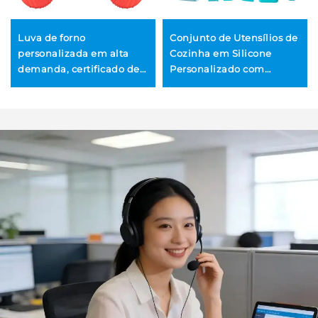
Luva de forno
Conjunto de Utensílios de
personalizada em alta
Cozinha em Silicone
demanda, certificado de
Personalizado com
origem, luvas de silicone
Logotipo, Venda por
resistentes ao calor extra
Atacado: Conjunto de
longas para churrasco e
Utensílios Antiaderentes,
grelha
Espátula, Pá e Conjunto
de Ferramentas de
Cozinha com Cabo