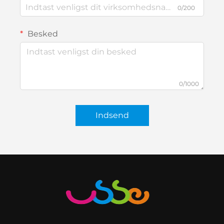
0/200
Besked
0/1000
Indsend