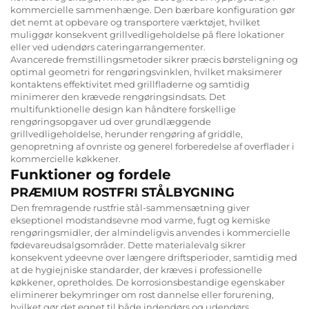
kommercielle sammenhænge. Den bærbare konfiguration gør
det nemt at opbevare og transportere værktøjet, hvilket
muliggør konsekvent grillvedligeholdelse på flere lokationer
eller ved udendørs cateringarrangementer.
Avancerede fremstillingsmetoder sikrer præcis børsteligning og
optimal geometri for rengøringsvinklen, hvilket maksimerer
kontaktens effektivitet med grillfladerne og samtidig
minimerer den krævede rengøringsindsats. Det
multifunktionelle design kan håndtere forskellige
rengøringsopgaver ud over grundlæggende
grillvedligeholdelse, herunder rengøring af griddle,
genopretning af ovnriste og generel forberedelse af overflader i
kommercielle køkkener.
Funktioner og fordele
PRÆMIUM ROSTFRI STÅLBYGNING
Den fremragende rustfrie stål-sammensætning giver
ekseptionel modstandsevne mod varme, fugt og kemiske
rengøringsmidler, der almindeligvis anvendes i kommercielle
fødevareudsalgsområder. Dette materialevalg sikrer
konsekvent ydeevne over længere driftsperioder, samtidig med
at de hygiejniske standarder, der kræves i professionelle
køkkener, opretholdes. De korrosionsbestandige egenskaber
eliminerer bekymringer om rost dannelse eller forurening,
hvilket gør det egnet til både indendørs og udendørs