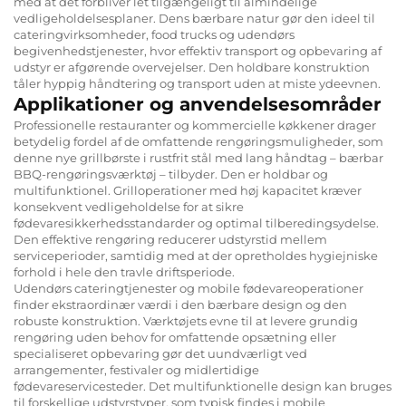
med at det forbliver let tilgængeligt til almindelige
vedligeholdelsesplaner. Dens bærbare natur gør den ideel til
cateringvirksomheder, food trucks og udendørs
begivenhedstjenester, hvor effektiv transport og opbevaring af
udstyr er afgørende overvejelser. Den holdbare konstruktion
tåler hyppig håndtering og transport uden at miste ydeevnen.
Applikationer og anvendelsesområder
Professionelle restauranter og kommercielle køkkener drager
betydelig fordel af de omfattende rengøringsmuligheder, som
denne nye grillbørste i rustfrit stål med lang håndtag – bærbar
BBQ-rengøringsværktøj – tilbyder. Den er holdbar og
multifunktionel. Grilloperationer med høj kapacitet kræver
konsekvent vedligeholdelse for at sikre
fødevaresikkerhedsstandarder og optimal tilberedingsydelse.
Den effektive rengøring reducerer udstyrstid mellem
serviceperioder, samtidig med at der opretholdes hygiejniske
forhold i hele den travle driftsperiode.
Udendørs cateringtjenester og mobile fødevareoperationer
finder ekstraordinær værdi i den bærbare design og den
robuste konstruktion. Værktøjets evne til at levere grundig
rengøring uden behov for omfattende opsætning eller
specialiseret opbevaring gør det uundværligt ved
arrangementer, festivaler og midlertidige
fødevareservicesteder. Det multifunktionelle design kan bruges
til forskellige udstyrstyper, som typisk findes i mobile