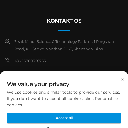
KONTAKT OS
2. sal, Minqi Science & Technology Park, nr. 1 Pingshan
Road, Xili Street, Nanshan DIST, Shenzhen, Kina.
+86-13760368735
[email protected]
We value your privacy
We use cookies and similar tools to provide our services.
Copyright © 2026 Shenzhen Hanchuan Industrial Co., Ltd. Alle
If you don't want to accept all cookies, click Personalize
rettigheder forbeholdes.
Privatlivspolitik
cookies.
Accept all