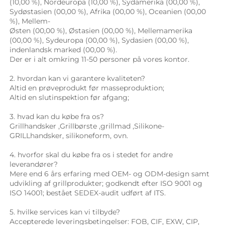
(10,00 %), Nordeuropa (10,00 %), Sydamerika (00,00 %), 
Sydøstasien (00,00 %), Afrika (00,00 %), Oceanien (00,00 
%), Mellem- 
Østen (00,00 %), Østasien (00,00 %), Mellemamerika 
(00,00 %), Sydeuropa (00,00 %), Sydasien (00,00 %), 
indenlandsk marked (00,00 %). 
Der er i alt omkring 11-50 personer på vores kontor. 
2. hvordan kan vi garantere kvaliteten? 
Altid en prøveprodukt før masseproduktion; 
Altid en slutinspektion før afgang; 
3. hvad kan du købe fra os? 
Grillhandsker 
,
Grillbørste 
,
grillmad 
,Silikone-
GRILLhandsker, 
silikoneform, ovn. 
4. hvorfor skal du købe fra os i stedet for andre 
leverandører? 
Mere end 6 års erfaring med OEM- og ODM-design samt 
udvikling af grillprodukter; godkendt efter ISO 9001 og 
ISO 14001; bestået SEDEX-audit udført af ITS. 
5. hvilke services kan vi tilbyde? 
Accepterede leveringsbetingelser: FOB, CIF, EXW, CIP, 