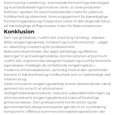
Kontinuerlig investering i avancerede fremstillings teknologier
og kvalitetsforbedringsinitiativer sikrer, at vores produkter
forbliver i spidsen for branchestandarder inden for ydeevne,
holdbarhed og sikkerhed. Vores engagement for bæredygtige
fremstillingspraksis og miljøansvar svarer til den stigende fokus
på bæredygtige driftsprocesser inden for fødevaresektoren.
Konklusion
Den nye grillbørste i rustfrit stål med lang håndtag – bærbar
BBQ-rengøringsværktøj, holdbart og multifunktionelt – udgør
en væsentlig investering for professionelle
fødevarevirksomheder, der søger pålidelige og effektive
løsninger til grillvedligeholdelse. Kombinationen af premium
rustfrit stål, ergonomiske designprincipper og multifunktionelle
egenskaber imødegår de omfattende rengøringskrav i
moderne erhvervskøkkener, samtidig med at den opretholder
kravene til bærbarehed og holdbarhed, som er nødvendige ved
intensiv brug.
Dette innovative rengøringsværktøj leverer ekstraordinær værdi
gennem sin evne til at rationalisere
vedligeholdelsesprocedurer, reducere udstyrsbeholdningen og
sikre konsekvent rengøringsydelse på tværs af forskellige
grillanvendelser. Den professionelle konstruktion og de
gennemtænkte designovervejelser gør det til en uundværlig
komponent i effektive kommercielle køkkenoperationer, der