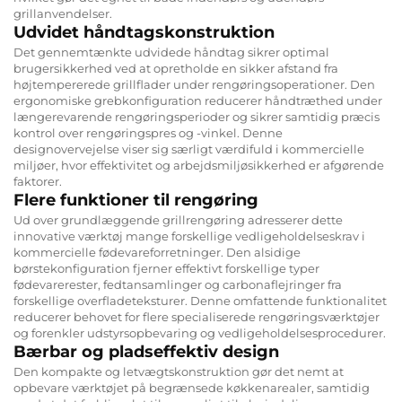
grillanvendelser.
Udvidet håndtagskonstruktion
Det gennemtænkte udvidede håndtag sikrer optimal
brugersikkerhed ved at opretholde en sikker afstand fra
højtempererede grillflader under rengøringsoperationer. Den
ergonomiske grebkonfiguration reducerer håndtræthed under
længerevarende rengøringsperioder og sikrer samtidig præcis
kontrol over rengøringspres og -vinkel. Denne
designovervejelse viser sig særligt værdifuld i kommercielle
miljøer, hvor effektivitet og arbejdsmiljøsikkerhed er afgørende
faktorer.
Flere funktioner til rengøring
Ud over grundlæggende grillrengøring adresserer dette
innovative værktøj mange forskellige vedligeholdelseskrav i
kommercielle fødevareforretninger. Den alsidige
børstekonfiguration fjerner effektivt forskellige typer
fødevarerester, fedtansamlinger og carbonaflejringer fra
forskellige overfladeteksturer. Denne omfattende funktionalitet
reducerer behovet for flere specialiserede rengøringsværktøjer
og forenkler udstyrsopbevaring og vedligeholdelsesprocedurer.
Bærbar og pladseffektiv design
Den kompakte og letvægtskonstruktion gør det nemt at
opbevare værktøjet på begrænsede køkkenarealer, samtidig