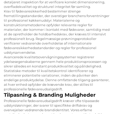
detaljeret inspektion for at verificere korrekt dimensionering,
overfladekvalitet og strukturel integritet før samling.
Krav til fødevaresikkerhed bestemmer strenge
fremstillingsstandarder, der overstiger branchens forventninger
til professionel køkkenudstyr. Materialerne og
konstruktionsmetoderne opfylder relevante regler for
materialer, der kommer i kontakt med fødevarer, samtidig med
at de opretholder de holdbarhedskrav, der kræves til intensivt
professionelt brug. Regelmæssige prøvningsprotokoller
verificerer vedvarende overholdelse af internationale
fødevaresikkerhedsstandarder og regler for professionel
udstyrsanvendelse.
Avancerede kvalitetsovervågningssystemer registrerer
ydelsesegenskaberne gennem hele produktionsprocessen og
sikrer således en konstant produktkvalitet og pålidelighed.
Statistiske metoder til kvalitetskontrol identificerer og
eliminerer potentielle variationer, inden de påvirker den
endelige produktydelse. Denne omfattende tilgang garanterer,
at hver enhed opfylder de krævende krav, der stilles til
professionelle fødevareudsalgsdrift.
Tilpasning & Branding Muligheder
Professionelle fødevareudsalgsdrift kræver ofte tilpassede
udstyrsløsninger, der svarer til specifikke driftskrav og
overvejelser vedrørende brandidentitet. Vores erfarne