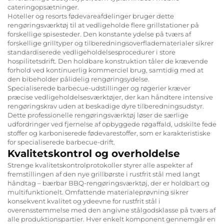
cateringopsætninger.
Hoteller og resorts fødevareafdelinger bruger dette
rengøringsværktøj til at vedligeholde flere grillstationer på
forskellige spisesteder. Den konstante ydelse på tværs af
forskellige grilltyper og tilberedningsoverfladematerialer sikrer
standardiserede vedligeholdelsesprocedurer i store
hospilitetsdrift. Den holdbare konstruktion tåler de krævende
forhold ved kontinuerlig kommerciel brug, samtidig med at
den bibeholder pålidelig rengøringsydelse.
Specialiserede barbecue-udstillinger og røgerier kræver
præcise vedligeholdelsesværktøjer, der kan håndtere intensive
rengøringskrav uden at beskadige dyre tilberedningsudstyr.
Dette professionelle rengøringsværktøj løser de særlige
udfordringer ved fjernelse af opbyggede røgaffald, udskilte fede
stoffer og karboniserede fødevarestoffer, som er karakteristiske
for specialiserede barbecue-drift.
Kvalitetskontrol og overholdelse
Strenge kvalitetskontrolprotokoller styrer alle aspekter af
fremstillingen af den nye grillbørste i rustfrit stål med langt
håndtag – bærbar BBQ-rengøringsværktøj, der er holdbart og
multifunktionelt. Omfattende materialeprøvning sikrer
konsekvent kvalitet og ydeevne for rustfrit stål i
overensstemmelse med den angivne stålgodsklasse på tværs af
alle produktionspartier. Hver enkelt komponent gennemgår en