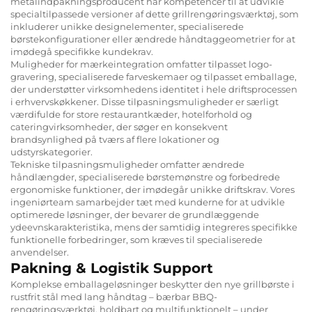
metalindpakningsproducent har kompetencer til at udvikle
specialtilpassede versioner af dette grillrengøringsværktøj, som
inkluderer unikke designelementer, specialiserede
børstekonfigurationer eller ændrede håndtaggeometrier for at
imødegå specifikke kundekrav.
Muligheder for mærkeintegration omfatter tilpasset logo-
gravering, specialiserede farveskemaer og tilpasset emballage,
der understøtter virksomhedens identitet i hele driftsprocessen
i erhvervskøkkener. Disse tilpasningsmuligheder er særligt
værdifulde for store restaurantkæder, hotelforhold og
cateringvirksomheder, der søger en konsekvent
brandsynlighed på tværs af flere lokationer og
udstyrskategorier.
Tekniske tilpasningsmuligheder omfatter ændrede
håndlængder, specialiserede børstemønstre og forbedrede
ergonomiske funktioner, der imødegår unikke driftskrav. Vores
ingeniørteam samarbejder tæt med kunderne for at udvikle
optimerede løsninger, der bevarer de grundlæggende
ydeevnskarakteristika, mens der samtidig integreres specifikke
funktionelle forbedringer, som kræves til specialiserede
anvendelser.
Pakning & Logistik Support
Komplekse emballageløsninger beskytter den nye grillbørste i
rustfrit stål med lang håndtag – bærbar BBQ-
rengøringsværktøj, holdbart og multifunktionelt – under