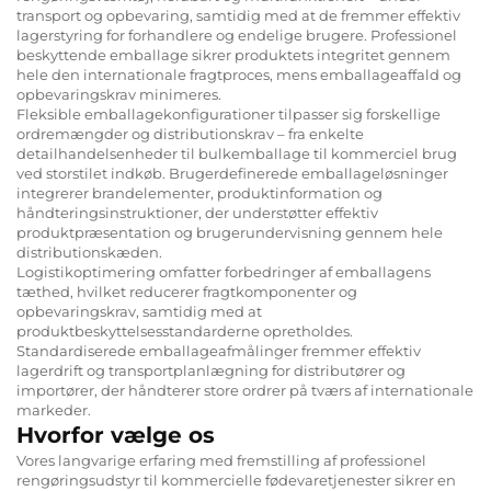
transport og opbevaring, samtidig med at de fremmer effektiv
lagerstyring for forhandlere og endelige brugere. Professionel
beskyttende emballage sikrer produktets integritet gennem
hele den internationale fragtproces, mens emballageaffald og
opbevaringskrav minimeres.
Fleksible emballagekonfigurationer tilpasser sig forskellige
ordremængder og distributionskrav – fra enkelte
detailhandelsenheder til bulkemballage til kommerciel brug
ved storstilet indkøb. Brugerdefinerede emballageløsninger
integrerer brandelementer, produktinformation og
håndteringsinstruktioner, der understøtter effektiv
produktpræsentation og brugerundervisning gennem hele
distributionskæden.
Logistikoptimering omfatter forbedringer af emballagens
tæthed, hvilket reducerer fragtkomponenter og
opbevaringskrav, samtidig med at
produktbeskyttelsesstandarderne opretholdes.
Standardiserede emballageafmålinger fremmer effektiv
lagerdrift og transportplanlægning for distributører og
importører, der håndterer store ordrer på tværs af internationale
markeder.
Hvorfor vælge os
Vores langvarige erfaring med fremstilling af professionel
rengøringsudstyr til kommercielle fødevaretjenester sikrer en