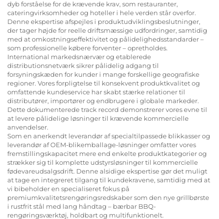
dyb forståelse for de krævende krav, som restauranter,
cateringvirksomheder og hoteller i hele verden står overfor.
Denne ekspertise afspejles i produktudviklingsbeslutninger,
der tager højde for reelle driftsmæssige udfordringer, samtidig
med at omkostningseffektivitet og pålidelighedsstandarder –
som professionelle købere forventer – opretholdes.
International markedsnærvær og etablerede
distributionsnetværk sikrer pålidelig adgang til
forsyningskæden for kunder i mange forskellige geografiske
regioner. Vores forpligtelse til konsekvent produktkvalitet og
omfattende kundeservice har skabt stærke relationer til
distributører, importører og endbrugere i globale markeder.
Dette dokumenterede track record demonstrerer vores evne til
at levere pålidelige løsninger til krævende kommercielle
anvendelser.
Som en anerkendt leverandør af specialtilpassede blikkasser og
leverandør af OEM-blikemballage-løsninger omfatter vores
fremstillingskapacitet mere end enkelte produktkategorier og
strækker sig til komplette udstyrsløsninger til kommercielle
fødevareudsalgsdrift. Denne alsidige ekspertise gør det muligt
at tage en integreret tilgang til kundekravene, samtidig med at
vi bibeholder en specialiseret fokus på
premiumkvalitetsrengøringsredskaber som den nye grillbørste
i rustfrit stål med lang håndtag – bærbar BBQ-
rengøringsværktøj, holdbart og multifunktionelt.