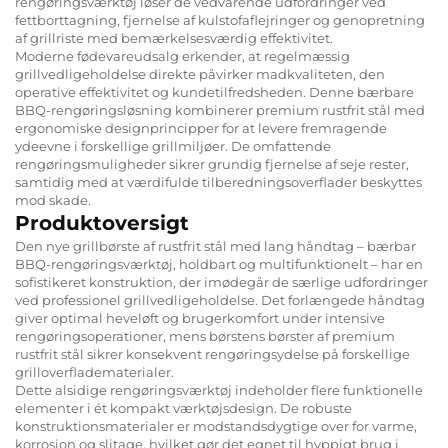
rengøringsværktøj løser de vedvarende udfordringer ved
fettborttagning, fjernelse af kulstofaflejringer og genopretning
af grillriste med bemærkelsesværdig effektivitet.
Moderne fødevareudsalg erkender, at regelmæssig
grillvedligeholdelse direkte påvirker madkvaliteten, den
operative effektivitet og kundetilfredsheden. Denne bærbare
BBQ-rengøringsløsning kombinerer premium rustfrit stål med
ergonomiske designprincipper for at levere fremragende
ydeevne i forskellige grillmiljøer. De omfattende
rengøringsmuligheder sikrer grundig fjernelse af seje rester,
samtidig med at værdifulde tilberedningsoverflader beskyttes
mod skade.
Produktoversigt
Den nye grillbørste af rustfrit stål med lang håndtag – bærbar
BBQ-rengøringsværktøj, holdbart og multifunktionelt – har en
sofistikeret konstruktion, der imødegår de særlige udfordringer
ved professionel grillvedligeholdelse. Det forlængede håndtag
giver optimal heveløft og brugerkomfort under intensive
rengøringsoperationer, mens børstens børster af premium
rustfrit stål sikrer konsekvent rengøringsydelse på forskellige
grilloverfladematerialer.
Dette alsidige rengøringsværktøj indeholder flere funktionelle
elementer i ét kompakt værktøjsdesign. De robuste
konstruktionsmaterialer er modstandsdygtige over for varme,
korrosion og slitage, hvilket gør det egnet til hyppigt brug i