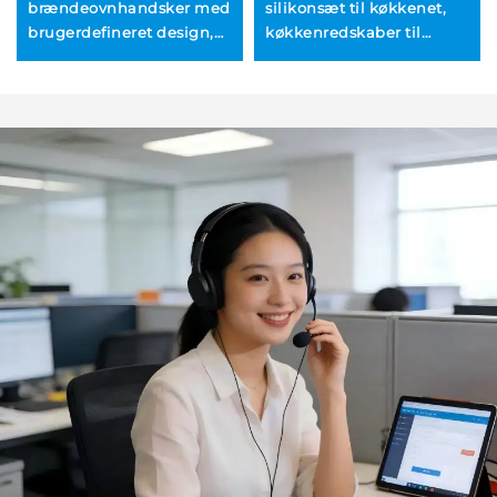
brændeovnhandsker med
silikonsæt til køkkenet,
brugerdefineret design,
køkkenredskaber til
oprindelsescertifikat,
madlavning, anti-klistret
BBQ-grill af silikone,
grydeudstyr, spatula,
ekstra lange
skovl og
silikonehandsker til
køkkenredskabssæt med
varmebestandig brug i
håndtag
ovn