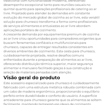
tradicional com funcionalidade moderna, oferecendo
desempenho excepcional tanto para reuniões casuais no
quintal quanto para operações profissionais de catering ao ar
livre. Projetado para atender às demandas em constante
evolução do mercado global de cozinha ao ar livre, esta versátil
solução para churrasco transforma a forma como profissionais
de serviços alimentares e entusiastas ao ar livre abordam
aplicações portáteis de cozimento.
A crescente demanda por equipamentos premium de cozinha
ao ar livre criou oportunidades para compradores exigentes que
buscam ferramentas confiáveis e multifuncionais para
churrasco, capazes de entregar resultados consistentes em
diversos ambientes de cozimento. Esta cesta para churrasco,
cuidadosamente projetada, resolve desafios comuns
enfrentados durante a preparação de alimentos ao ar livre,
oferecendo distribuição térmica superior, maior segurança
alimentar e manuseio facilitado graças à sua construção e
seleção de materiais pensadas com atenção.
Visão geral do produto
Este acessório especializado para churrasco é cuidadosamente
fabricado com uma estrutura metálica robusta combinada com
um cabo de madeira ergonômico, proporcionando o equilíbrio
perfeito entre durabilidade e conforto do usuário. A superfície
antiaderente para churrasco garante que os alimentos se soltem
facilmente, mantendo temperaturas ideais de cozimento