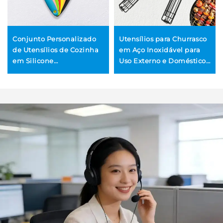
Conjunto Personalizado
Utensílios para Churrasco
de Utensílios de Cozinha
em Aço Inoxidável para
em Silicone
Uso Externo e Doméstico,
Antiderrapante, Livre de
com Cabo de Madeira,
BPA e Seguro para
Resistente ao Calor e
Lavagem em Máquina de
Antiaderente, Espetos,
Lavar Louça, Sustentável,
Suporte para Legumes e
com Logotipo
Grades Metálicas
Personalizado, Pincel
para Óleo em Churrasco