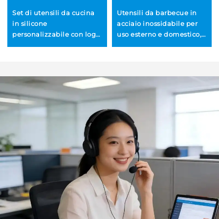
Set di utensili da cucina
Utensili da barbecue in
in silicone
acciaio inossidabile per
personalizzabile con logo,
uso esterno e domestico,
privo di BPA, lavabile in
con impugnatura in
lavastoviglie, sostenibile,
legno, resistenti al calore
antiscivolo, colorato, per
e antiaderenti, spiedini,
spennellare l’olio durante
griglia per verdure,
le grigliate BBQ
gabbia metallica e altri
attrezzi