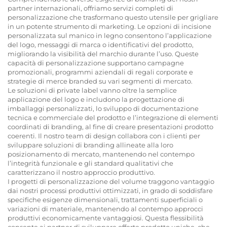
partner internazionali, offriamo servizi completi di
personalizzazione che trasformano questo utensile per grigliare
in un potente strumento di marketing. Le opzioni di incisione
personalizzata sul manico in legno consentono l’applicazione
del logo, messaggi di marca o identificativi del prodotto,
migliorando la visibilità del marchio durante l’uso. Queste
capacità di personalizzazione supportano campagne
promozionali, programmi aziendali di regali corporate e
strategie di merce branded su vari segmenti di mercato.
Le soluzioni di private label vanno oltre la semplice
applicazione del logo e includono la progettazione di
imballaggi personalizzati, lo sviluppo di documentazione
tecnica e commerciale del prodotto e l’integrazione di elementi
coordinati di branding, al fine di creare presentazioni prodotto
coerenti. Il nostro team di design collabora con i clienti per
sviluppare soluzioni di branding allineate alla loro
posizionamento di mercato, mantenendo nel contempo
l’integrità funzionale e gli standard qualitativi che
caratterizzano il nostro approccio produttivo.
I progetti di personalizzazione del volume traggono vantaggio
dai nostri processi produttivi ottimizzati, in grado di soddisfare
specifiche esigenze dimensionali, trattamenti superficiali o
variazioni di materiale, mantenendo al contempo approcci
produttivi economicamente vantaggiosi. Questa flessibilità
consente ai partner di sviluppare offerte prodotto uniche, che