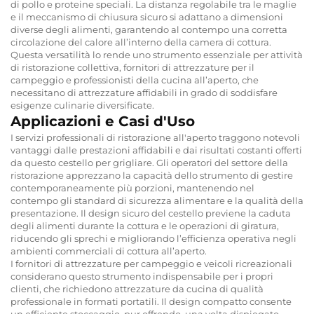
di pollo e proteine speciali. La distanza regolabile tra le maglie
e il meccanismo di chiusura sicuro si adattano a dimensioni
diverse degli alimenti, garantendo al contempo una corretta
circolazione del calore all’interno della camera di cottura.
Questa versatilità lo rende uno strumento essenziale per attività
di ristorazione collettiva, fornitori di attrezzature per il
campeggio e professionisti della cucina all’aperto, che
necessitano di attrezzature affidabili in grado di soddisfare
esigenze culinarie diversificate.
Applicazioni e Casi d'Uso
I servizi professionali di ristorazione all'aperto traggono notevoli
vantaggi dalle prestazioni affidabili e dai risultati costanti offerti
da questo cestello per grigliare. Gli operatori del settore della
ristorazione apprezzano la capacità dello strumento di gestire
contemporaneamente più porzioni, mantenendo nel
contempo gli standard di sicurezza alimentare e la qualità della
presentazione. Il design sicuro del cestello previene la caduta
degli alimenti durante la cottura e le operazioni di giratura,
riducendo gli sprechi e migliorando l’efficienza operativa negli
ambienti commerciali di cottura all’aperto.
I fornitori di attrezzature per campeggio e veicoli ricreazionali
considerano questo strumento indispensabile per i propri
clienti, che richiedono attrezzature da cucina di qualità
professionale in formati portatili. Il design compatto consente
un efficiente stoccaggio, pur offrendo, una volta dispiegato,