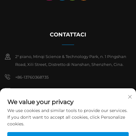
CONTATTACI
2° piano, Minqi Science & Technology Park, n. 1 Pingshan
Road, Xili Street, Distretto di Nanshan, Shenzhen, Cina.
+86-13760368735
[email protected]
We value your privacy
We use cookies and similar tools to provide our services.
Copyright © 2026 Shenzhen Hanchuan Industrial Co., Ltd. Tutti i
If you don't want to accept all cookies, click Personalize
diritti riservati.
Informativa sulla privacy
cookies.