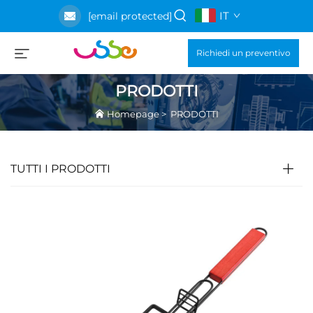
IT
[email protected]
Richiedi un preventivo
PRODOTTI
Homepage
>
PRODOTTI
TUTTI I PRODOTTI