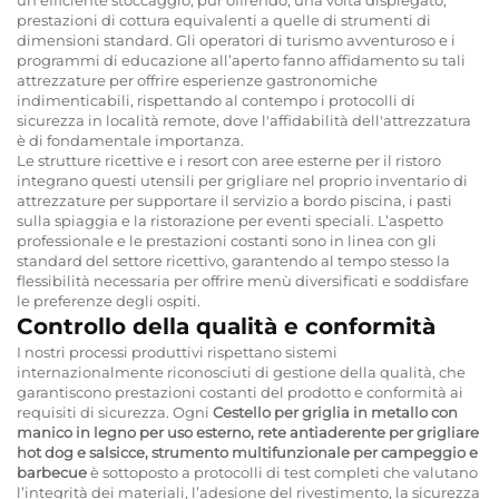
prestazioni di cottura equivalenti a quelle di strumenti di
dimensioni standard. Gli operatori di turismo avventuroso e i
programmi di educazione all’aperto fanno affidamento su tali
attrezzature per offrire esperienze gastronomiche
indimenticabili, rispettando al contempo i protocolli di
sicurezza in località remote, dove l'affidabilità dell'attrezzatura
è di fondamentale importanza.
Le strutture ricettive e i resort con aree esterne per il ristoro
integrano questi utensili per grigliare nel proprio inventario di
attrezzature per supportare il servizio a bordo piscina, i pasti
sulla spiaggia e la ristorazione per eventi speciali. L’aspetto
professionale e le prestazioni costanti sono in linea con gli
standard del settore ricettivo, garantendo al tempo stesso la
flessibilità necessaria per offrire menù diversificati e soddisfare
le preferenze degli ospiti.
Controllo della qualità e conformità
I nostri processi produttivi rispettano sistemi
internazionalmente riconosciuti di gestione della qualità, che
garantiscono prestazioni costanti del prodotto e conformità ai
requisiti di sicurezza. Ogni
Cestello per griglia in metallo con
manico in legno per uso esterno, rete antiaderente per grigliare
hot dog e salsicce, strumento multifunzionale per campeggio e
barbecue
è sottoposto a protocolli di test completi che valutano
l’integrità dei materiali, l’adesione del rivestimento, la sicurezza