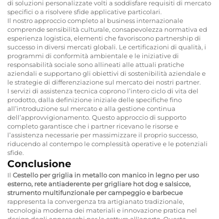
di soluzioni personalizzate volti a soddisfare requisiti di mercato
specifici o a risolvere sfide applicative particolari.
Il nostro approccio completo al business internazionale
comprende sensibilità culturale, consapevolezza normativa ed
esperienza logistica, elementi che favoriscono partnership di
successo in diversi mercati globali. Le certificazioni di qualità, i
programmi di conformità ambientale e le iniziative di
responsabilità sociale sono allineati alle attuali pratiche
aziendali e supportano gli obiettivi di sostenibilità aziendale e
le strategie di differenziazione sul mercato dei nostri partner.
I servizi di assistenza tecnica coprono l’intero ciclo di vita del
prodotto, dalla definizione iniziale delle specifiche fino
all’introduzione sul mercato e alla gestione continua
dell’approvvigionamento. Questo approccio di supporto
completo garantisce che i partner ricevano le risorse e
l’assistenza necessarie per massimizzare il proprio successo,
riducendo al contempo le complessità operative e le potenziali
sfide.
Conclusione
Il
Cestello per griglia in metallo con manico in legno per uso
esterno, rete antiaderente per grigliare hot dog e salsicce,
strumento multifunzionale per campeggio e barbecue
rappresenta la convergenza tra artigianato tradizionale,
tecnologia moderna dei materiali e innovazione pratica nel
design degli apparecchi per la cottura all'aperto. Questa