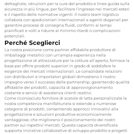
dettagliate, istruzioni per la cura del prodotto e linee guida sulla
sicurezza in più lingue, per facilitare l’ingresso nei mercati esteri
e il rispetto delle normative vigenti. Il nostro team logistico
collabora con spedizionieri internazionali e agenti doganali per
garantire processi di consegna fluidi, conformi ai tempi
pianificati e volti a ridurre al minimo ritardi o complicazioni
potenziali.
Perché Sceglierci
La nostra posizione come partner affidabile
produttore di
imballaggi metallici
con un'ampia esperienza nella
progettazione di attrezzature per la cottura all'aperto, fornisce la
base per offrire prodotti superiori in grado di soddisfare le
esigenze dei mercati internazionali. Le consolidate relazioni
con distributori e importatori globali dimostrano il nostro
impegno verso il successo delle partnership, garantendo qualità
affidabile dei prodotti, capacità di approvvigionamento
costante e servizi di assistenza clienti reattivi.
Come riconosciuto
fornitore di scatole di latta personalizzate
la
nostra competenza manifatturiera si estende a numerose
categorie di prodotti, consentendo approcci innovativi alla
progettazione e soluzioni produttive economicamente
vantaggiose, che migliorano il posizionamento dei nostri
partner sui rispettivi mercati. Questa capacità diversificata
supporta iniziative collaborative di sviluppo prodotto e progetti