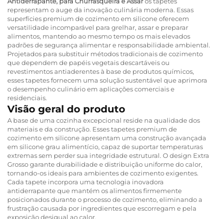
Antiderrapante, para Churrasqueira e Assar
os tapetes
representam o auge da inovação culinária moderna. Essas
superfícies premium de cozimento em silicone oferecem
versatilidade incomparável para grelhar, assar e preparar
alimentos, mantendo ao mesmo tempo os mais elevados
padrões de segurança alimentar e responsabilidade ambiental.
Projetados para substituir métodos tradicionais de cozimento
que dependem de papéis vegetais descartáveis ou
revestimentos antiaderentes à base de produtos químicos,
esses tapetes fornecem uma solução sustentável que aprimora
o desempenho culinário em aplicações comerciais e
residenciais.
Visão geral do produto
A base de uma cozinha excepcional reside na qualidade dos
materiais e da construção. Esses tapetes premium de
cozimento em silicone apresentam uma construção avançada
em silicone grau alimentício, capaz de suportar temperaturas
extremas sem perder sua integridade estrutural. O
design Extra
Grosso
garante durabilidade e distribuição uniforme do calor,
tornando-os ideais para ambientes de cozimento exigentes.
Cada tapete incorpora uma tecnologia inovadora
antiderrapante que mantém os alimentos firmemente
posicionados durante o processo de cozimento, eliminando a
frustração causada por ingredientes que escorregam e pela
exposição desigual ao calor.