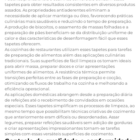
tapetes para obter resultados consistentes em diversos produtos
assados. As propriedades antiaderentes eliminam a
necessidade de aplicar manteiga ou óleo, favorecendo práticas
culinárias mais saudáveis e reduzindo o tempo de preparação.
A produção de biscoitos, o assamento de massas folhadas e a
preparação de pães beneficiam-se da distribuição uniforme de
calor e das características de desenformagem fácil que esses
tapetes oferecem.
As cozinhas de restaurantes utilizam esses tapetes para tarefas
de preparação de alimentos além das aplicações culinárias
tradicionais. Suas superfícies de fácil limpeza os tornam ideais
para abrir massa, preparar doces e criar apresentações
uniformes de alimentos. A resistência térmica permite
transições perfeitas entre as fases de preparação e cocção,
otimizando os fluxos de trabalho na cozinha e melhorando a
eficiência operacional.
As aplicações domésticas abrangem desde a preparação diária
de refeições até o recebimento de convidados em ocasiões
especiais. Esses tapetes simplificam os processos de limpeza, ao
mesmo tempo que possibilitam técnicas criativas de cozimento
que anteriormente eram difíceis ou desordenadas. Assar
legumes, preparar refeições saudáveis sem adição de gorduras
e criar apresentações impressionantes tornam-se tarefas
simples com essas versáteis superfícies de cozimento.