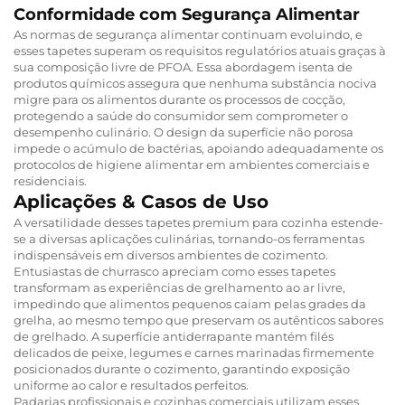
Conformidade com Segurança Alimentar
As normas de segurança alimentar continuam evoluindo, e
esses tapetes superam os requisitos regulatórios atuais graças à
sua composição livre de PFOA. Essa abordagem isenta de
produtos químicos assegura que nenhuma substância nociva
migre para os alimentos durante os processos de cocção,
protegendo a saúde do consumidor sem comprometer o
desempenho culinário. O design da superfície não porosa
impede o acúmulo de bactérias, apoiando adequadamente os
protocolos de higiene alimentar em ambientes comerciais e
residenciais.
Aplicações & Casos de Uso
A versatilidade desses tapetes premium para cozinha estende-
se a diversas aplicações culinárias, tornando-os ferramentas
indispensáveis em diversos ambientes de cozimento.
Entusiastas de churrasco apreciam como esses tapetes
transformam as experiências de grelhamento ao ar livre,
impedindo que alimentos pequenos caiam pelas grades da
grelha, ao mesmo tempo que preservam os autênticos sabores
de grelhado. A superfície antiderrapante mantém filés
delicados de peixe, legumes e carnes marinadas firmemente
posicionados durante o cozimento, garantindo exposição
uniforme ao calor e resultados perfeitos.
Padarias profissionais e cozinhas comerciais utilizam esses