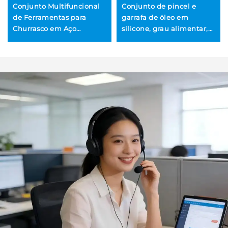
Conjunto Multifuncional
Conjunto de pincel e
de Ferramentas para
garrafa de óleo em
Churrasco em Aço
silicone, grau alimentar,
Inoxidável, Garfo e
estilo coreano para
Espátula com Cabo de
churrasco, com recipiente
Madeira para Churrasco
de vidro para uso externo
ao Ar Livre
em churrascos e na
cozinha