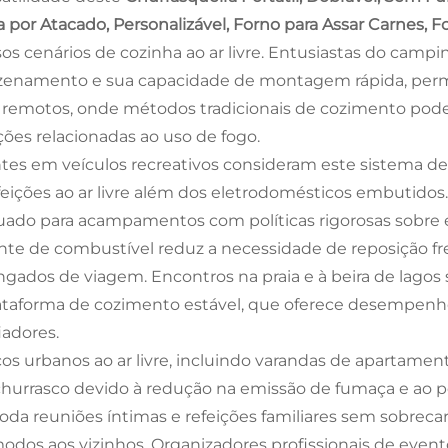
 por Atacado, Personalizável, Forno para Assar Carnes,
sos cenários de cozinha ao ar livre. Entusiastas do cam
enamento e sua capacidade de montagem rápida, permi
s remotos, onde métodos tradicionais de cozimento pode
ições relacionadas ao uso de fogo.
ntes em veículos recreativos consideram este sistema de
feições ao ar livre além dos eletrodomésticos embutid
ado para acampamentos com políticas rigorosas sobre
ente de combustível reduz a necessidade de reposição f
ngados de viagem. Encontros na praia e à beira de lagos
ataforma de cozimento estável, que oferece desempen
iadores.
os urbanos ao ar livre, incluindo varandas de apartament
churrasco devido à redução na emissão de fumaça e a
da reuniões íntimas e refeições familiares sem sobrec
odos aos vizinhos. Organizadores profissionais de evento