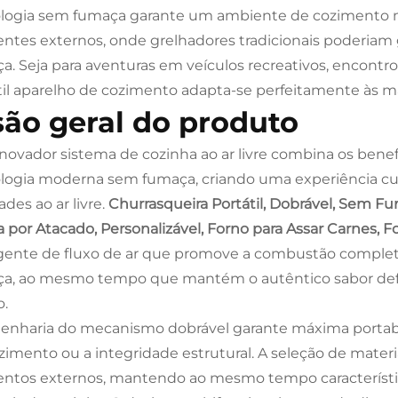
logia sem fumaça garante um ambiente de cozimento mai
ntes externos, onde grelhadores tradicionais poderiam 
a. Seja para aventuras em veículos recreativos, encontros
til aparelho de cozimento adapta-se perfeitamente às mais
são geral do produto
inovador sistema de cozinha ao ar livre combina os benef
logia moderna sem fumaça, criando uma experiência culi
ades ao ar livre.
Churrasqueira Portátil, Dobrável, Sem Fu
 por Atacado, Personalizável, Forno para Assar Carnes,
igente de fluxo de ar que promove a combustão complet
a, ao mesmo tempo que mantém o autêntico sabor defu
o.
enharia do mecanismo dobrável garante máxima portabi
zimento ou a integridade estrutural. A seleção de mater
ntos externos, mantendo ao mesmo tempo característic