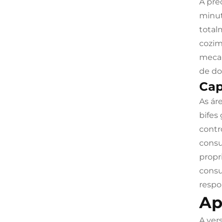
A pre
minut
total
cozim
mecan
de do
Cap
As ár
bifes
contr
consu
propr
consu
respo
Ap
A ver