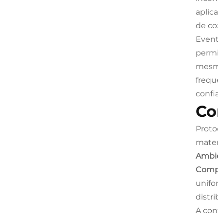
aplic
de co
Event
permi
mesmo
frequ
confi
Co
Proto
mater
Ambie
Comp
unifo
distri
A con