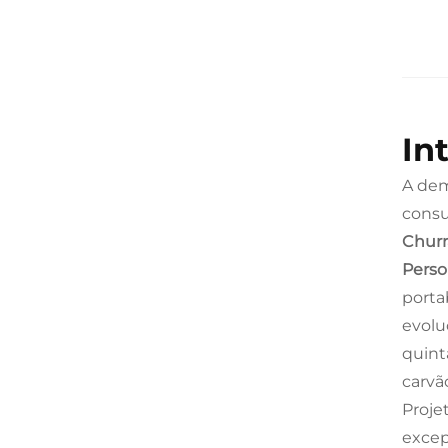
In
A dem
consu
Churr
Perso
porta
evolu
quint
carvã
Proje
excep