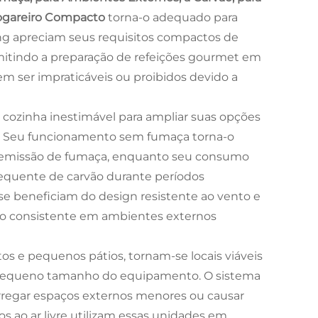
 Fogareiro Compacto
torna-o adequado para
ping apreciam seus requisitos compactos de
tindo a preparação de refeições gourmet em
m ser impraticáveis ou proibidos devido a
 cozinha inestimável para ampliar suas opções
os. Seu funcionamento sem fumaça torna-o
 emissão de fumaça, enquanto seu consumo
requente de carvão durante períodos
 se beneficiam do design resistente ao vento e
ho consistente em ambientes externos
os e pequenos pátios, tornam-se locais viáveis
o pequeno tamanho do equipamento. O sistema
arregar espaços externos menores ou causar
s ao ar livre utilizam essas unidades em