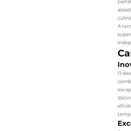
portá
assad
culiná
A tec
super
indep
Ca
Ino
O des
combu
escap
disti
efici
tempe
Exc