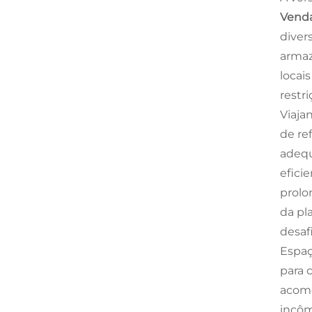
Venda
diver
armaz
locai
restr
Viaja
de re
adequ
efici
prolo
da pl
desaf
Espaç
para 
acomo
incôm