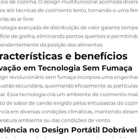
teis de cozinha. O design multifuncional acomoda diverso
os até técnicas de cozimento lento, tornando-o uma fer
rias ao ar livre.
nologia avançada de distribuição de calor garante temp
fície de grelha, eliminando pontos quentes e permitindo
endentemente da posição dos alimentos.
racterísticas e benefícios
vação em Tecnologia Sem Fumaça
ign revolucionário sem fumaça incorpora uma engenhar
stão secundária, queimando eficazmente as partícula
ar. Essa tecnologia cria um ambiente de cozimento mai
nto de sabor de carvão exigido pelos entusiastas do cozi
ência em diversas condições climáticas, mantendo de
ratura ambiente ou das condições de vento.
elência no Design Portátil Dobrável