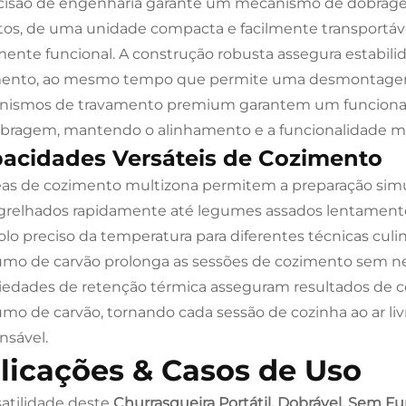
cisão de engenharia garante um mecanismo de dobrag
os, de uma unidade compacta e facilmente transportável
mente funcional. A construção robusta assegura estabili
ento, ao mesmo tempo que permite uma desmontagem fác
ismos de travamento premium garantem um funcionamen
bragem, mantendo o alinhamento e a funcionalidade me
acidades Versáteis de Cozimento
eas de cozimento multizona permitem a preparação simu
 grelhados rapidamente até legumes assados lentamente
olo preciso da temperatura para diferentes técnicas culi
mo de carvão prolonga as sessões de cozimento sem ne
iedades de retenção térmica asseguram resultados de 
mo de carvão, tornando cada sessão de cozinha ao ar 
nsável.
licações & Casos de Uso
satilidade deste
Churrasqueira Portátil, Dobrável, Sem F