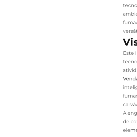
tecno
ambie
fumaç
versá
Vi
Este 
tecno
ativid
Venda
intel
fumaç
carvã
A eng
de co
eleme