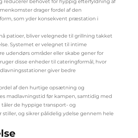
 reducerer behovet for hyppig efterfyldning af
mmenkomster drager fordel af den
form, som yder konsekvent præstation i
patioer, bliver velegnede til grillning takket
e. Systemet er velegnet til intime
 udendørs områder eller skabe gener for
uger disse enheder til cateringformål, hvor
 madlavningsstationer giver bedre
rdel af den hurtige opsætning og
eres madlavningstid før kampen, samtidig med
 tåler de hyppige transport- og
iller, og sikrer pålidelig ydelse gennem hele
lse