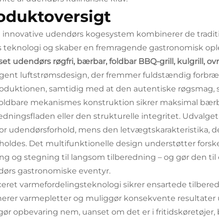
oduktoversigt
 innovative udendørs kogesystem kombinerer de traditi
s teknologi og skaber en fremragende gastronomisk opl
sset udendørs røgfri, bærbar, foldbar BBQ-grill, kulgrill,
ligent luftstrømsdesign, der fremmer fuldstændig forbr
oduktionen, samtidig med at den autentiske røgsmag, som
oldbare mekanismes konstruktion sikrer maksimal bæ
redningsfladen eller den strukturelle integritet. Udval
for udendørsforhold, mens den letvægtskarakteristika, d
holdes. Det multifunktionelle design understøtter forskell
ning og stegning til langsom tilberedning – og gør den ti
ørs gastronomiske eventyr.
eret varmefordelingsteknologi sikrer ensartede tilbered
nerer varmepletter og muliggør konsekvente resultate
gør opbevaring nem, uanset om det er i fritidskøretøje