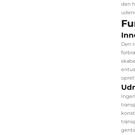
den h
udend
Fu
Inn
Den r
forbr
skabe
entus
opret
Udm
Ingen
trans
konst
trans
genta