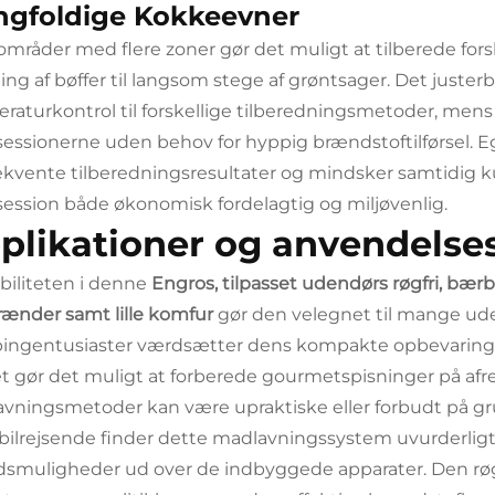
gfoldige Kokkeevner
mråder med flere zoner gør det muligt at tilberede forsk
ing af bøffer til langsom stege af grøntsager. Det juster
raturkontrol til forskellige tilberedningsmetoder, mens
essionerne uden behov for hyppig brændstoftilførsel. E
kvente tilberedningsresultater og mindsker samtidig ku
ession både økonomisk fordelagtig og miljøvenlig.
plikationer og anvendels
ibiliteten i denne
Engros, tilpasset udendørs røgfri, bærbar
ænder samt lille komfur
gør den velegnet til mange ud
ngentusiaster værdsætter dens kompakte opbevarings
et gør det muligt at forberede gourmetspisninger på afre
vningsmetoder kan være upraktiske eller forbudt på gru
bilrejsende finder dette madlavningssystem uvurderligt
dsmuligheder ud over de indbyggede apparater. Den røgl