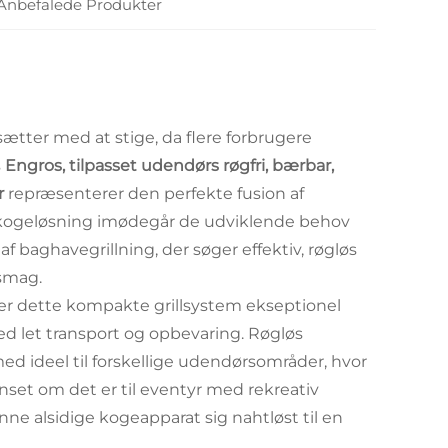
Anbefalede Produkter
ætter med at stige, da flere forbrugere
s
Engros, tilpasset udendørs røgfri, bærbar,
ur
repræsenterer den perfekte fusion af
 kogeløsning imødegår de udviklende behov
 baghavegrillning, der søger effektiv, røgløs
fsmag.
 dette kompakte grillsystem ekseptionel
 let transport og opbevaring. Røgløs
ed ideel til forskellige udendørsområder, hvor
anset om det er til eventyr med rekreativ
enne alsidige kogeapparat sig nahtløst til en