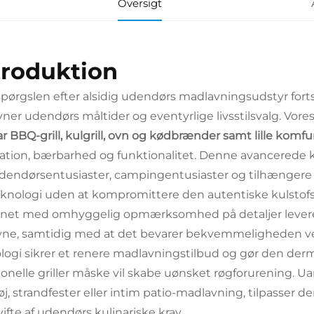
Oversigt
troduktion
spørgslen efter alsidig udendørs madlavningsudstyr forts
ner udendørs måltider og eventyrlige livsstilsvalg. Vore
ar BBQ-grill, kulgrill, ovn og kødbrænder samt lille komf
ation, bærbarhed og funktionalitet. Denne avancerede
dendørsentusiaster, campingentusiaster og tilhængere af
teknologi uden at kompromittere den autentiske kulsto
net med omhyggelig opmærksomhed på detaljer leverer
ne, samtidig med at det bevarer bekvemmeligheden ved
logi sikrer et renere madlavningstilbud og gør den derm
tionelle griller måske vil skabe uønsket røgforurening. U
øj, strandfester eller intim patio-madlavning, tilpasser d
vifte af udendørs kulinariske krav.