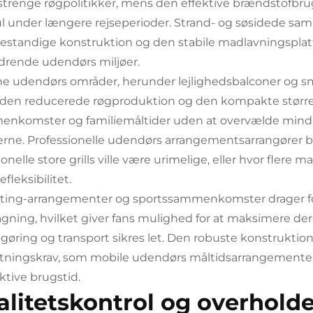
trenge røgpolitikker, mens den effektive brændstofbrug
l under længere rejseperioder. Strand- og søsidede sa
estandige konstruktion og den stabile madlavningsplat
drende udendørs miljøer.
e udendørs områder, herunder lejlighedsbalconer og små 
den reducerede røgproduktion og den kompakte størrels
nkomster og familiemåltider uden at overvælde mindre
rne. Professionelle udendørs arrangementsarrangører br
ionelle store grills ville være urimelige, eller hvor flere
efleksibilitet.
ating-arrangementer og sportssammenkomster drager fo
gning, hvilket giver fans mulighed for at maksimere d
ngøring og transport sikres let. Den robuste konstruktion
ningskrav, som mobile udendørs måltidsarrangementer st
ktive brugstid.
alitetskontrol og overholde