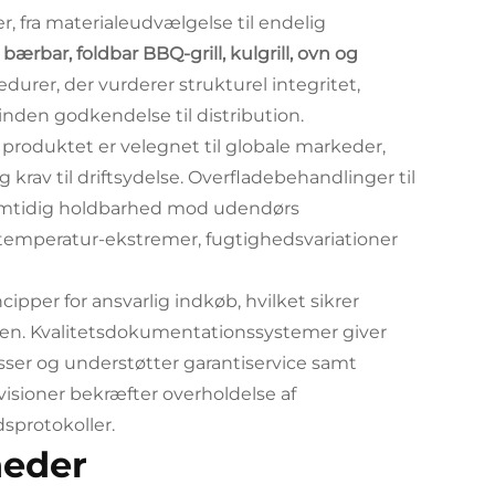
r, fra materialeudvælgelse til endelig
bærbar, foldbar BBQ-grill, kulgrill, ovn og
urer, der vurderer strukturel integritet,
 inden godkendelse til distribution.
 produktet er velegnet til globale markeder,
krav til driftsydelse. Overfladebehandlinger til
samtidig holdbarhed mod udendørs
temperatur-ekstremer, fugtighedsvariationer
ipper for ansvarlig indkøb, hvilket sikrer
en. Kvalitetsdokumentationssystemer giver
sser og understøtter garantiservice samt
visioner bekræfter overholdelse af
sprotokoller.
heder