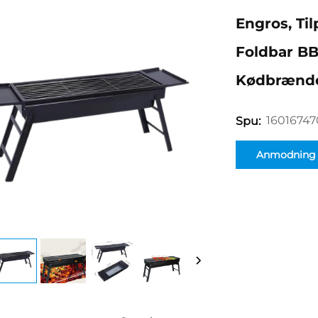
Engros, Ti
Foldbar BBQ
Kødbrænde
1601674
Spu:
Anmodning