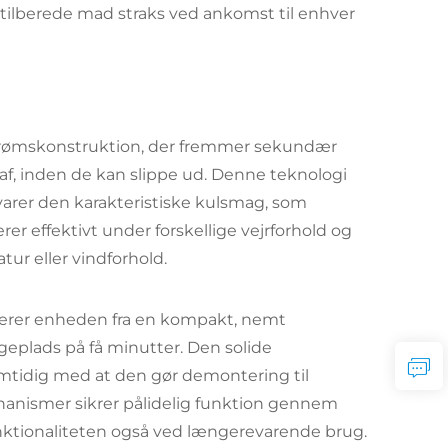
tilberede mad straks ved ankomst til enhver
strømskonstruktion, der fremmer sekundær
af, inden de kan slippe ud. Denne teknologi
varer den karakteristiske kulsmag, som
er effektivt under forskellige vejrforhold og
r eller vindforhold.
merer enheden fra en kompakt, nemt
geplads på få minutter. Den solide
samtidig med at den gør demontering til
anismer sikrer pålidelig funktion gennem
nktionaliteten også ved længerevarende brug.