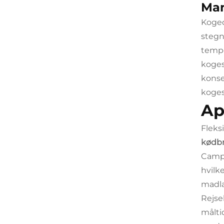
Man
Kogeo
stegn
tempe
koges
konse
koges
Ap
Fleks
kødbr
Campi
hvilk
madla
Rejse
målti