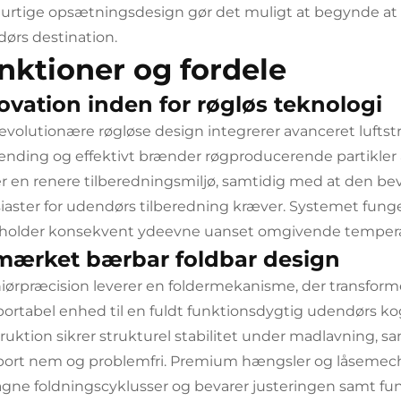
urtige opsætningsdesign gør det muligt at begynde at 
ørs destination.
nktioner og fordele
ovation inden for røgløs teknologi
evolutionære røgløse design integrerer avanceret luft
ænding og effektivt brænder røgproducerende partikler 
r en renere tilberedningsmiljø, samtidig med at den be
iaster for udendørs tilberedning kræver. Systemet funger
holder konsekvent ydeevne uanset omgivende temperatu
ærket bærbar foldbar design
iørpræcision leverer en foldermekanisme, der transfor
portabel enhed til en fuldt funktionsdygtig udendørs ko
ruktion sikrer strukturel stabilitet under madlavning, 
port nem og problemfri. Premium hængsler og låsemech
gne foldningscyklusser og bevarer justeringen samt fu