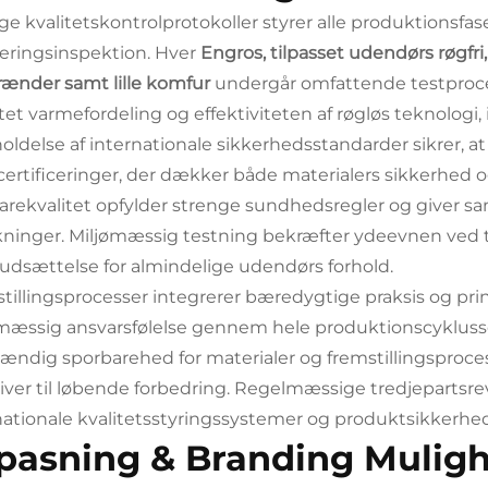
ge kvalitetskontrolprotokoller styrer alle produktionsfase
ringsinspektion. Hver
Engros, tilpasset udendørs røgfri, 
ænder samt lille komfur
undergår omfattende testproced
tet varmefordeling og effektiviteten af røgløs teknologi,
oldelse af internationale sikkerhedsstandarder sikrer, at
ertificeringer, der dækker både materialers sikkerhed og 
arekvalitet opfylder strenge sundhedsregler og giver 
kninger. Miljømæssig testning bekræfter ydeevnen ved 
udsættelse for almindelige udendørs forhold.
tillingsprocesser integrerer bæredygtige praksis og princ
mæssig ansvarsfølelse gennem hele produktionscykluss
tændig sporbarehed for materialer og fremstillingsproce
ativer til løbende forbedring. Regelmæssige tredjepartsre
nationale kvalitetsstyringssystemer og produktsikkerhed
lpasning & Branding Mulig