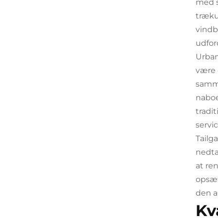
med s
træku
vindb
udfor
Urban
være 
samme
naboe
tradit
servic
Tailg
nedta
at re
opsæt
den a
Kv