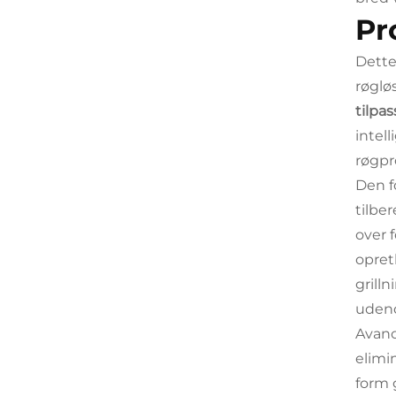
Pr
Dette
røglø
tilpa
intel
røgpr
Den f
tilbe
over 
opret
grill
udend
Avanc
elimi
form 