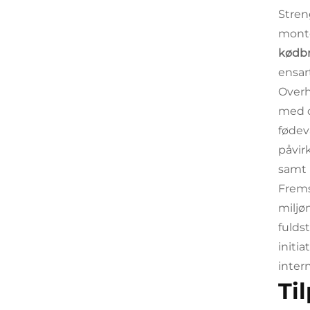
Stren
monte
kødbr
ensar
Overh
med c
fødev
påvir
samt 
Frems
miljø
fulds
initi
inter
Ti