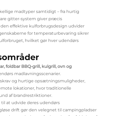
ellige madtyper samtidigt – fra hurtig
bare gitter-system giver præcis
 den effektive kulforbrugsdesign udvider
genskaberne for temperaturbevaring sikrer
lforbruget, hvilket gør hver udendørs
esområder
, foldbar BBQ-grill, kulgrill, ovn og
endørs madlavningsscenarier.
krav og hurtige opsætningsmuligheder,
mote lokationer, hvor traditionelle
nd af brandrestriktioner.
 til at udvide deres udendørs
øse drift gør den velegnet til campingpladser