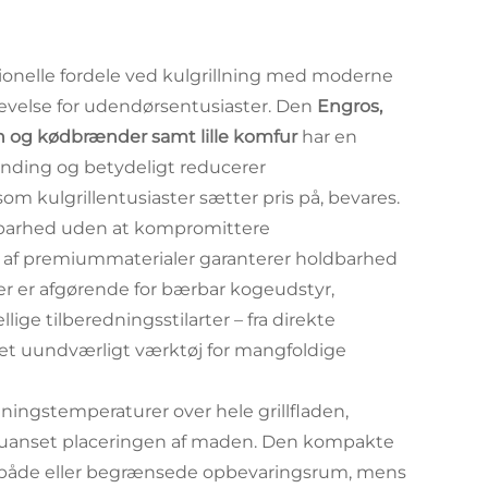
onelle fordele ved kulgrillning med moderne
evelse for udendørsentusiaster. Den
Engros,
 ovn og kødbrænder samt lille komfur
har en
ænding og betydeligt reducerer
 kulgrillentusiaster sætter pris på, bevares.
rbarhed uden at kompromittere
get af premiummaterialer garanterer holdbarhed
er er afgørende for bærbar kogeudstyr,
ige tilberedningsstilarter – fra direkte
l et uundværligt værktøj for mangfoldige
ningstemperaturer over hele grillfladen,
r uanset placeringen af maden. Den kompakte
r, både eller begrænsede opbevaringsrum, mens