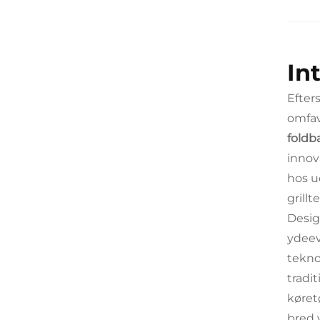
In
Efter
omfav
foldb
innov
hos u
grill
Desig
ydeev
tekno
tradi
køret
bred 