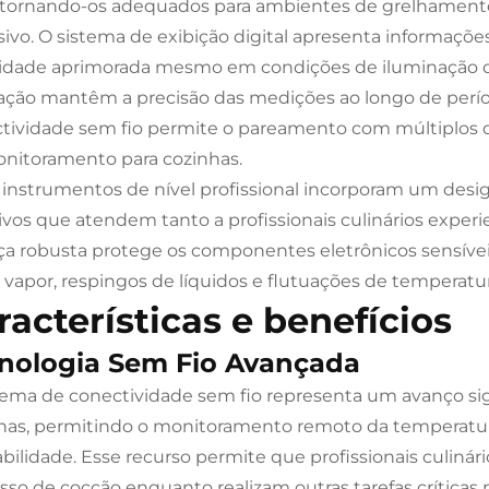
, tornando-os adequados para ambientes de grelhamento
sivo. O sistema de exibição digital apresenta informações
ilidade aprimorada mesmo em condições de iluminação d
ração mantêm a precisão das medições ao longo de perí
tividade sem fio permite o pareamento com múltiplos d
nitoramento para cozinhas.
 instrumentos de nível profissional incorporam um desig
tivos que atendem tanto a profissionais culinários expe
ça robusta protege os componentes eletrônicos sensíveis 
vapor, respingos de líquidos e flutuações de temperatur
racterísticas e benefícios
nologia Sem Fio Avançada
tema de conectividade sem fio representa um avanço signi
has, permitindo o monitoramento remoto da temperatu
abilidade. Esse recurso permite que profissionais culin
sso de cocção enquanto realizam outras tarefas críticas 