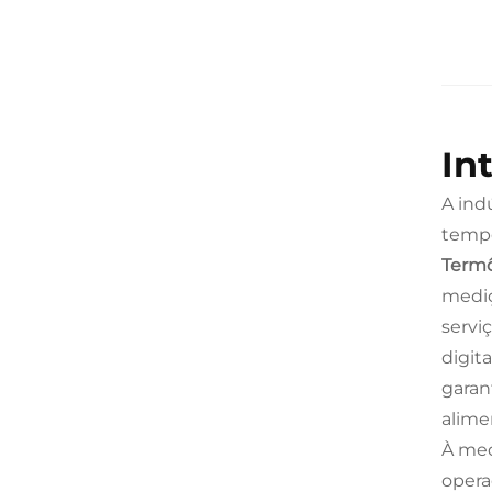
In
A ind
tempe
Termô
mediç
servi
digit
garan
alime
À med
opera