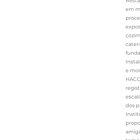
Resta
em me
proce
expos
cozim
cater
funda
Insta
e mon
HACCP
regis
escal
dos p
Insti
propo
amigá