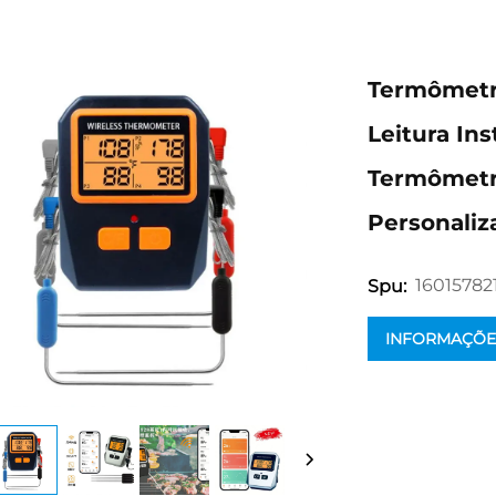
Termômetro
Leitura In
Termômetr
Personaliz
16015782
Spu:
INFORMAÇÕE