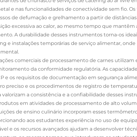
urantes de churrasco e serviços de catering ao ar livre 
tal e nas funcionalidades de conectividade sem fio. O
ssos de defumação e grelhamento a partir de distâncias
ição excessiva ao calor, ao mesmo tempo que mantêm a 
ento. A durabilidade desses instrumentos torna-os ideais
ing e instalações temporárias de serviço alimentar, ond
mental.
lações comerciais de processamento de carnes utilizam 
itoramento da conformidade regulatória. As capacidade
 e os requisitos de documentação em segurança alimentar
tro preciso e os procedimentos de registro de temperat
a valorizam a consistência e a confiabilidade desses in
rodutos em atividades de processamento de alto volum
tuições de ensino culinário incorporam esses termômetr
rcionando aos estudantes experiência no uso de equipam
vel e os recursos avançados ajudam a desenvolver téc