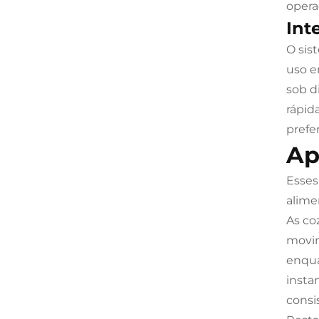
opera
Int
O sist
uso e
sob d
rápid
prefe
Ap
Esses
alime
As co
movim
enqua
insta
consi