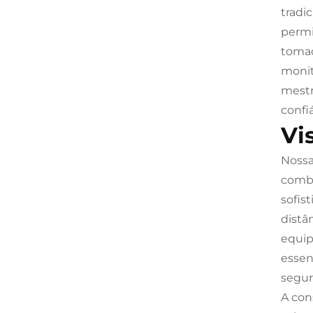
tradi
permi
tomad
monit
mestr
confiá
Vi
Nossa
combi
sofis
distâ
equip
essen
segur
A con