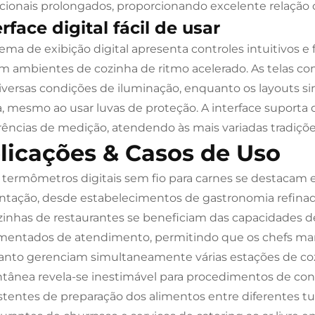
cionais prolongados, proporcionando excelente relação 
erface digital fácil de usar
ema de exibição digital apresenta controles intuitivos e f
m ambientes de cozinha de ritmo acelerado. As telas co
iversas condições de iluminação, enquanto os layouts 
a, mesmo ao usar luvas de proteção. A interface suporta 
rências de medição, atendendo às mais variadas tradições
licações & Casos de Uso
 termômetros digitais sem fio para carnes se destacam e
ntação, desde estabelecimentos de gastronomia refinada
zinhas de restaurantes se beneficiam das capacidades 
entados de atendimento, permitindo que os chefs ma
nto gerenciam simultaneamente várias estações de cozi
ntânea revela-se inestimável para procedimentos de cont
stentes de preparação dos alimentos entre diferentes tu