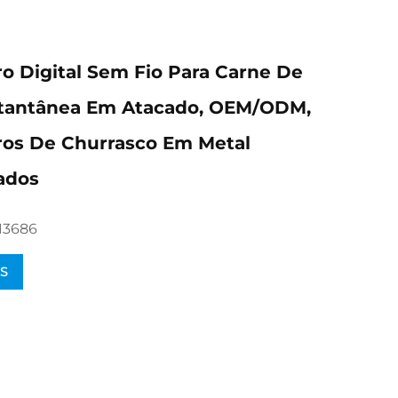
 Digital Sem Fio Para Carne De
stantânea Em Atacado, OEM/ODM,
os De Churrasco Em Metal
ados
13686
S