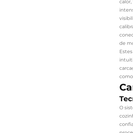
calor
inten
visib
calib
conec
de mo
Estes
intui
carca
como 
Ca
Tec
O sis
cozin
confi
proce