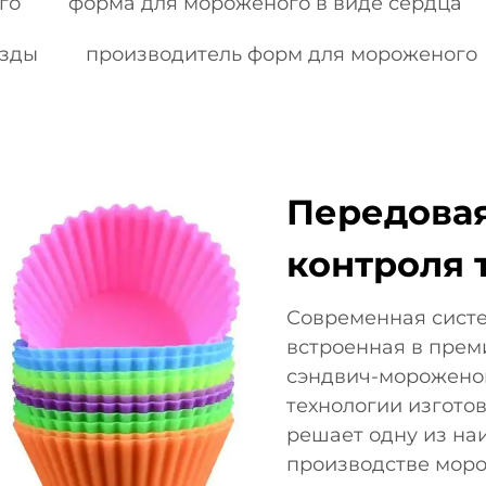
го
форма для мороженого в виде сердца
езды
производитель форм для мороженого
Передовая
контроля 
Современная систе
встроенная в прем
сэндвич-мороженог
технологии изгото
решает одну из на
производстве моро