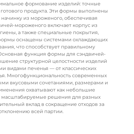
имальное формование изделий: точные
готового продукта. Эти формы выполнены
 начинку из мороженого, обеспечивая
вичей-мороженого включает корпус из
иены, а также специальные покрытия,
 формы оснащены системами охлаждающих
ания, что способствует правильному
Основная функция формы для сэндвичей-
ышение структурной целостности изделий
и видами печенья — от классических
нья. Многофункциональность современных
ыми вкусовыми сочетаниями, размерами и
применения охватывают как небольшие
т масштабируемые решения для разных
тельный вклад в сокращение отходов за
отклонению всей партии.