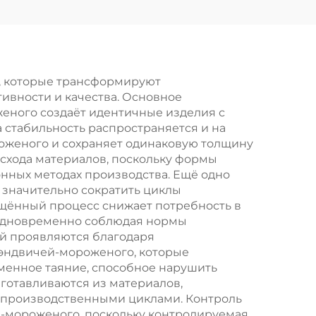
инструментов для
я
барбекю из
ной
нержавеющей
чный
стали: вилка и
, которые трансформируют
вности и качества. Основное
лопатка с
 для
еного создаёт идентичные изделия с
деревянными
з
 стабильность распространяется и на
роженого и сохраняет одинаковую толщину
ручками для
ей
асхода материалов, поскольку формы
использования на
 для
ных методах производства. Ещё одно
значительно сократить циклы
открытом воздухе
и
ощённый процесс снижает потребность в
 одновременно соблюдая нормы
ой проявляются благодаря
эндвичей-мороженого, которые
енное таяние, способное нарушить
зготавливаются из материалов,
у производственными циклами. Контроль
-мороженого, поскольку контролируемая