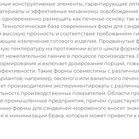
ные конструктивные элементы, гарантирующие опт
атериалы и эффективные механизмы освобождения 
 одновременно размещать как печенье-основу, так и
Технологическая база современных форм для сэнд
высокую прочность и соответствие требованиям гиг
ющие извлечение готового изделия. Продвинутые
ую температуру на протяжении всего цикла формов
т нежелательное таяние в процессе производства. 
формирования и включает дозирование порций, пов
фективности. Такие формы совместимы с различным
риантов, например, овсяного или ванильного пече
ет производителям экспериментировать с различн
ильность производственных показателей. Области 
пные промышленные предприятия, причём существую
нные формы для сэндвичей-мороженого вносят значи
ия и минимизации брака, который может привести к 