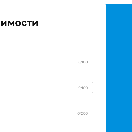
оимости
0/100
0/100
0/200