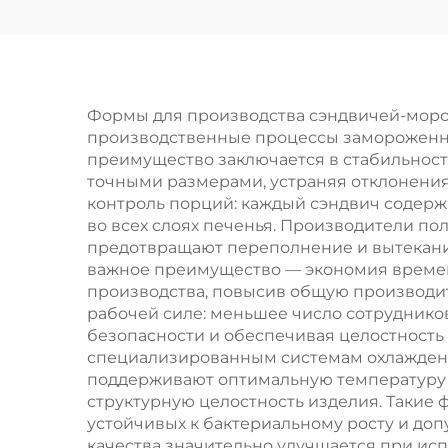
силиконово-
м
хлопковые
щё
перчатки для
барбекю USSE,
н
Формы для производства сэндвичей-мор
производственные процессы замороженны
кухонные перчатки-
преимущество заключается в стабильност
митенки,
п
точными размерами, устраняя отклонения,
контроль порций: каждый сэндвич содерж
огнестойкие
во всех слоях печенья. Производители п
термоизоляционные
ин
предотвращают переполнение и вытекани
важное преимущество — экономия времен
перчатки,
бар
производства, повысив общую производит
сертифицировано
рабочей силе: меньшее число сотрудник
безопасности и обеспечивая целостность
по стандарту LFGB
специализированным системам охлаждени
поддерживают оптимальную температуру 
структурную целостность изделия. Такие 
устойчивых к бактериальному росту и д
качества значительно улучшается при и