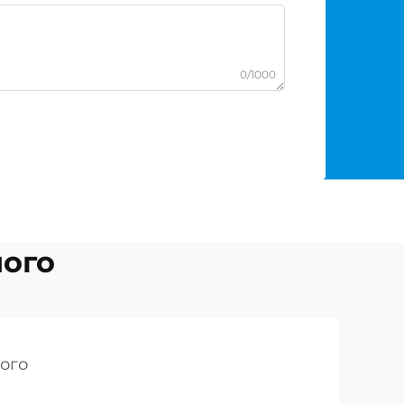
0/1000
ого
ого