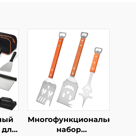
Многофункциональный
ный
набор
 для