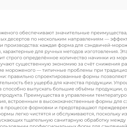
ногоразовая
барбекю дл
тка для чистки
международ
гриля из
торговли: ули
ержавеющей
набор
оженого обеспечивают значительные преимущества
х десертов по нескольким направлениям — эффекти
стали с
инструментов
и производства: каждая форма для сэндвичей-морож
ластиковыми
барбекю и
 характерные для ручных методов изготовления. Эта
ит строго определённое количество начинки из мо
ручками,
нержавеющ
олучают существенную экономию за счёт снижения р
струменты для
стали, шпатель
е мороженого — типичные проблемы при традицион
и: правильно спроектированные формы позволяют 
бекю и духовки
теппанъяк
ельность без ущерба для качества продукции. Упр
ов способно выпускать большие объёмы продукции,
 продукта. Преимущества в управлении температур
я, встроенным в высококачественные формы для с
в процессе формовки и предотвращают преждеврем
формы легко чистятся и обслуживаются, поскольку и
опускающих тщательную санитарную обработку межд
спользовании профессиональных форм для сэндвичей