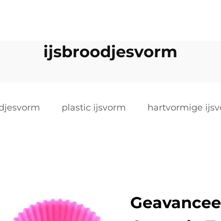
ijsbroodjesvorm
odjesvorm
plastic ijsvorm
hartvormige ijs
Geavancee