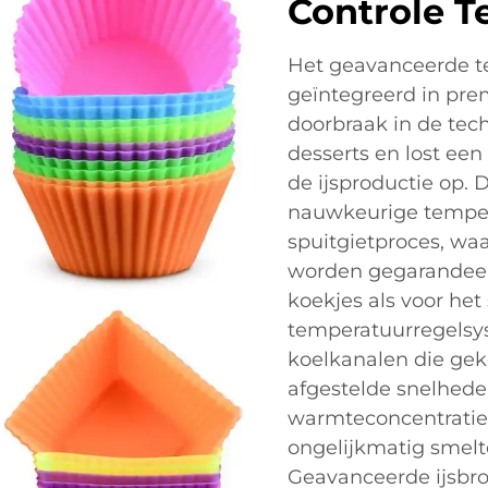
Controle T
Het geavanceerde t
geïntegreerd in pr
doorbraak in de tec
desserts en lost een
de ijsproductie op. 
nauwkeurige temper
spuitgietproces, w
worden gegarandeer
koekjes als voor het 
temperatuurregelsys
koelkanalen die gek
afgestelde snelhede
warmteconcentratie
ongelijkmatig smelt
Geavanceerde ijsbro