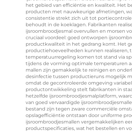
het gebied van efficiëntie en kwaliteit. Het 
ovenhandschoenen,
producten met nauwkeurige afmetingen, wa
vuurbestendig en
bar
consistentie strekt zich uit tot portiecontro
behoudt in de koeklagen. Fabrikanten realis
warmte-isolerend,
BB
ijsroombroodjesmal overvullen en morsen voo
LFGB-gecertificeerd
cruciaal voordeel: goed ontworpen ijsroombro
productkwaliteit in het gedrang komt. Het 
productiehoeveelheden kunnen realiseren, te
temperatuurregeling komen tot stand via spe
tijdens de vorming optimale temperaturen a
mallen zijn gemakkelijk te reinigen en onder
desinfectie tussen productieruns mogelijk ma
omdat de gecontroleerde omgeving variabelen e
productontwikkeling stelt fabrikanten in s
hetzelfde ijsroombroodjesmalplatform, waar
van goed vervaardigde ijsroombroodjesmalle
bestand zijn tegen zware commerciële omst
opslagefficiëntie ontstaan door uniforme pro
ijsroombroodjesmallen vergemakkelijken een
productspecificaties, wat het bestellen en 