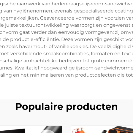
gische raamwerk van hedendaagse ijsroom-sandwichvor
g van hygiënenormen, evenals gespecialiseerde coati
ergemakkelijken. Geavanceerde vormen zijn voorzien va
de juiste textuurontwikkeling waarborgt en ongewenst 
ichvorm gaat verder dan eenvoudig vormgeven: zij omvat
an de productie-efficiëntie. Deze vormen zijn geschikt voo
ven zoals havermout- of vanillekoekjes. De veelzijdighe
met verschillende smaakcombinaties, formaten en textu
inschalige ambachtelijke bedrijven tot grote commerciël
lumes. Kwalitatief hoogwaardige ijsroom-sandwichvormen
aling en het minimaliseren van productdefecten die tot 
Populaire producten