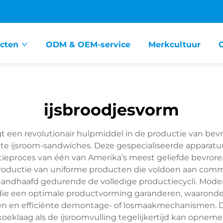
cten
ODM & OEM-service
Merkcultuur
ijsbroodjesvorm
een revolutionair hulpmiddel in de productie van bevro
te ijsroom-sandwiches. Deze gespecialiseerde apparat
tieproces van één van Amerika’s meest geliefde bevroren
oductie van uniforme producten die voldoen aan commerc
ehandhaafd gedurende de volledige productiecycli. Mod
e een optimale productvorming garanderen, waaronder
en en efficiënte demontage- of losmaakmechanismen.
eklaag als de ijsroomvulling tegelijkertijd kan opneme