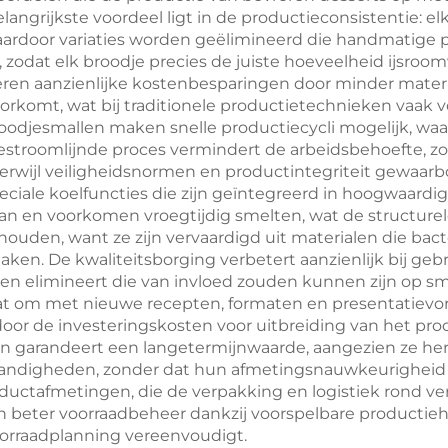
belangrijkste voordeel ligt in de productieconsistentie: 
geschikt voor
roestvrijstal
ardoor variaties worden geëlimineerd die handmatige
becue en oven –
teppanyaki-spat
le, zodat elk broodje precies de juiste hoeveelheid ijsro
eren aanzienlijke kostenbesparingen door minder materia
Q-gereedschap
rkomt, wat bij traditionele productietechnieken vaak v
odjesmallen maken snelle productiecycli mogelijk, waar
gestroomlijnde proces vermindert de arbeidsbehoefte,
rwijl veiligheidsnormen en productintegriteit gewaarbo
ciale koelfuncties die zijn geïntegreerd in hoogwaard
an en voorkomen vroegtijdig smelten, wat de structurel
houden, want ze zijn vervaardigd uit materialen die bac
ken. De kwaliteitsborging verbetert aanzienlijk bij geb
limineert die van invloed zouden kunnen zijn op smaak, t
taat om met nieuwe recepten, formaten en presentatiev
door de investeringskosten voor uitbreiding van het p
n garandeert een langetermijnwaarde, aangezien ze he
andigheden, zonder dat hun afmetingsnauwkeurigheid v
ductafmetingen, die de verpakking en logistiek rond ve
 beter voorraadbeheer dankzij voorspelbare productie
voorraadplanning vereenvoudigt.