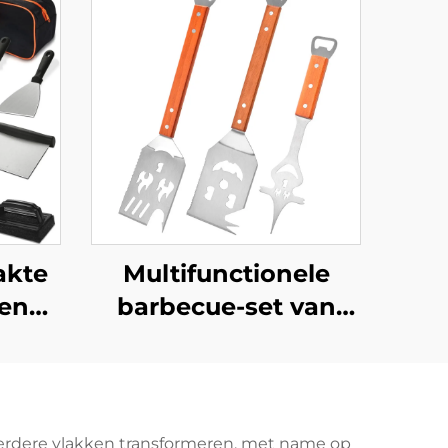
Multifunctionele
akte
barbecue-set van
 en
roestvrij staal voor
dende
gebruik buitenshuis,
combinatie-set met
set
vork en spatel met
uik:
eerdere vlakken transformeren, met name op