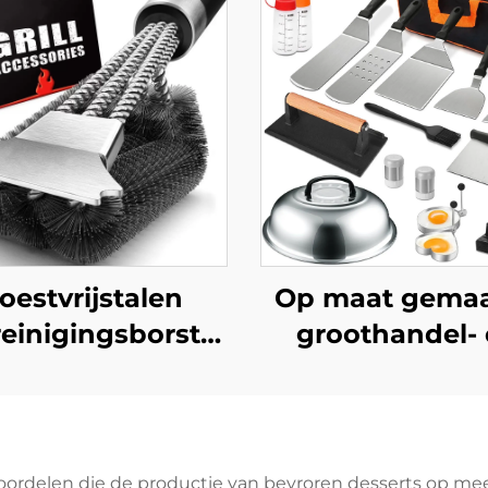
oestvrijstalen
Op maat gema
lreinigingsborstel
groothandel-
et kunststof
grensoverschrij
dvat, veelzijdig,
BBQ-
duurzaam en
gereedschaps
herbruikbaar,
voor buitengebr
voordelen die de productie van bevroren desserts op m