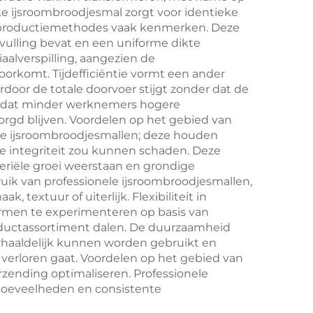
elke ijsroombroodjesmal zorgt voor identieke
houten handvat
en
 productiemethodes vaak kenmerken. Deze
elset
omvulling bevat en een uniforme dikte
alverspilling, aangezien de
oorkomt. Tijdefficiëntie vormt een ander
door de totale doorvoer stijgt zonder dat de
 zodat minder werknemers hogere
rgd blijven. Voordelen op het gebied van
ige ijsroombroodjesmallen; deze houden
e integriteit zou kunnen schaden. Deze
teriële groei weerstaan en grondige
ruik van professionele ijsroombroodjesmallen,
extuur of uiterlijk. Flexibiliteit in
ormen te experimenteren op basis van
roductassortiment dalen. De duurzaamheid
rhaaldelijk kunnen worden gebruikt en
erloren gaat. Voordelen op het gebied van
rzending optimaliseren. Professionele
hoeveelheden en consistente