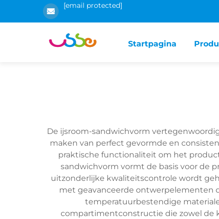
[email protected]
Startpagina
Produ
De ijsroom-sandwichvorm vertegenwoordigt 
maken van perfect gevormde en consisten
praktische functionaliteit om het produc
sandwichvorm vormt de basis voor de pr
uitzonderlijke kwaliteitscontrole wordt g
met geavanceerde ontwerpelementen di
temperatuurbestendige material
compartimentconstructie die zowel de ko