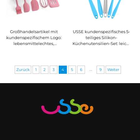
Großhandelsartikel mit
USSE kundenspezifisches 5-
kundenspezifischem Logo:
teiliges Silikon-
lebensmittelechtes,
Küchenutensilien-Set: leicht
hitzebeständiges Silikon-
zu reinigendes Silikon-
Küchenutensilien-Set mit 5
Koch- und
Teilen
Küchenutensilien-Set,
haftfrei und hitzebeständig
...
Zurück
1
2
3
4
5
6
9
Weiter