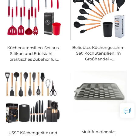
Beliebtes Küchengeschirr-
Küchenutensilien-Set aus
Set: Kochutensilien im
Silikon und Edelstahl –
Großhandel –
praktisches Zubehör für
hitzebeständiges Silikon-
Töpfe und Pfannen
Küchenutensilien-Set mit
Holzgriff
Multifunktionale,
USSE Küchengeräte und