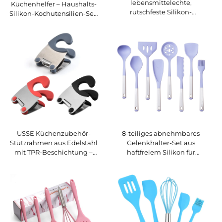
lebensmittelechte,
Küchenhelfer – Haushalts-
rutschfeste Silikon-
Silikon-Kochutensilien-Set,
Küchenutensilien –
hitzebeständiges Silikon-
Abtrockenmatte für Geschirr
Küchenutensilien-Set
zur Verwendung auf der
Arbeitsfläche mit
integrierter Ablaufkante
USSE Küchenzubehör-
8-teiliges abnehmbares
Stützrahmen aus Edelstahl
Gelenkhalter-Set aus
mit TPR-Beschichtung –
haftfreiem Silikon für
Topfseitenclip und Löffelclip
Küchenutensilien, Spatel für
den Hausgebrauch