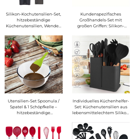
Silikon-Kochutensilien-Set,
Kundenspezifisches
hitzebeständige
Großhandels-Set mit
Küchenutensilien, Wender,
großen Griffen: Silikon-
Spatel, Löffel, Bürste,
Spatel-Set mit 6 Teilen,
Schneebesen,
antihaftfähiges Silikon-
Küchenutensil
Spatel-Set zum Kochen
Utensilien-Set Spoonula /
Individuelles Küchenhelfer-
Spatel & 1 Schöpfkelle –
Set: Küchenutensilien aus
hitzebeständige
lebensmittelechtem Silikon
Küchenutensilien USSE 6-
mit Holzgriff und
teiliges Silikon-Set – 2 Löffel,
Schneidebrett-
2 Wender, 1
Aufbewahrungsbehälter