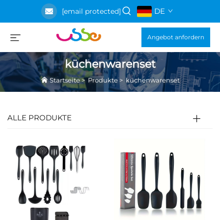
DE
[email protected]
Angebot anfordern
küchenwarenset
Startseite
>
Produkte
>
küchenwarenset
ALLE PRODUKTE