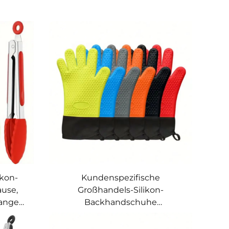
ikon-
Kundenspezifische
ause,
Großhandels-Silikon-
langem
Backhandschuhe
elstahl-
hitzebeständig, zum Kochen,
tel
Grillen, in der Küche, für