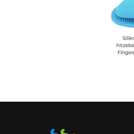
Sili
hitzebe
Finger
für Ko
K