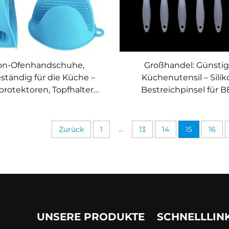
kon-Ofenhandschuhe,
Großhandel: Günsti
ständig für die Küche –
Küchenutensil – Silik
protektoren, Topfhalter
Bestreichpinsel für B
chen, Backen und BBQ –
Backen und Gebäc
hitzebeständige
üchenhandschuhe
...
Zurück
1
13
14
15
16
UNSERE PRODUKTE
SCHNELLLIN