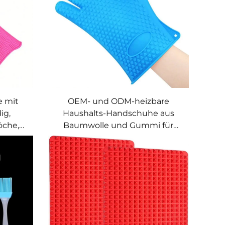
e mit
OEM- und ODM-heizbare
ig,
Haushalts-Handschuhe aus
öche,
Baumwolle und Gummi für
uh mit
Ofen, Grill & BBQ –
itig
kundenspezifische
hitzebeständige Handschuhe