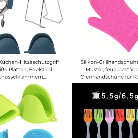
-Küchen-Hitzeschutzgriff
Silikon-Grillhandschuh
iße Platten, Edelstahl-
Muster, feuerbeständ
chüsselklammern,
Ofenhandschuhe für K
ebeständig, für BBQ,
Koch- und Ofenhandsch
hen und Grillen, mit
offenem Bund, beidse
riegelungsfunktion,
verwendbar
Schüsselklemme