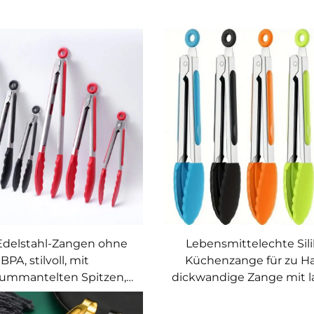
Edelstahl-Zangen ohne
Lebensmittelechte Sil
BPA, stilvoll, mit
Küchenzange für zu H
nummantelten Spitzen,
dickwandige Zange mit 
üchen-, Grill- und
Griff für Grill und BBQ, Ed
Kochzangen-Set
Zange für Lebensmit