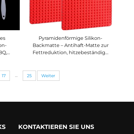
ges
Pyramidenförmige Silikon-
on-
Backmatte – Antihaft-Matte zur
BQ,
Fettreduktion, hitzebeständige
k
Silikon-Matte für Backbleche,
Ofen, Grill und BBQ
...
17
25
Weiter
KS
KONTAKTIEREN SIE UNS