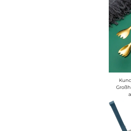
Kund
Großh
a
Küchenz
das Ko