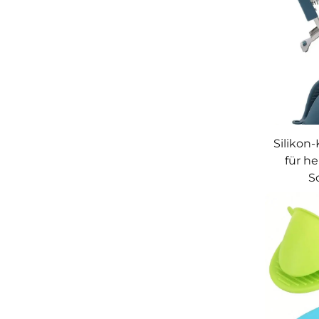
Silikon
für he
S
hitz
Koc
Ver