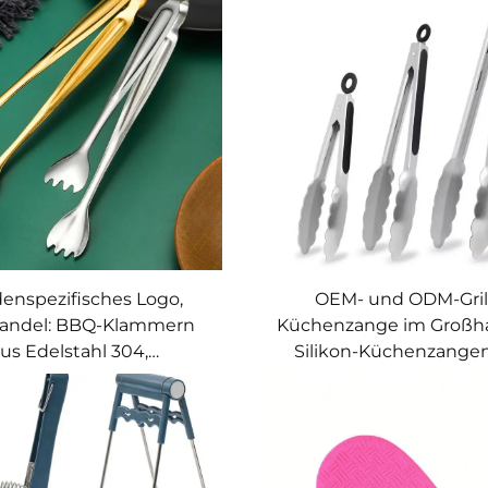
enspezifisches Logo,
OEM- und ODM-Gril
andel: BBQ-Klammern
Küchenzange im Großha
us Edelstahl 304,
Silikon-Küchenzangen
angen, Eis-Zubehör für
Barbecue, Kochen, Gril
chen zu Hause, Zangen
Wender, kundenspezif
Lebensmittelzangen aus 