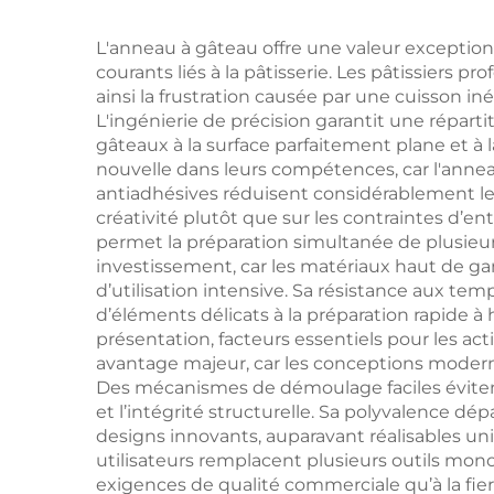
seller, maniques
per
ignifuges avec
v
L'anneau à gâteau offre une valeur excepti
courants liés à la pâtisserie. Les pâtissiers
isolation thermique,
co
ainsi la frustration causée par une cuisson i
certifiés LFGB
L'ingénierie de précision garantit une répar
gâteaux à la surface parfaitement plane et à
barb
nouvelle dans leurs compétences, car l'annea
antiadhésives réduisent considérablement le 
créativité plutôt que sur les contraintes d’e
n
permet la préparation simultanée de plusieurs
investissement, car les matériaux haut de ga
d’utilisation intensive. Sa résistance aux te
d’éléments délicats à la préparation rapide à 
présentation, facteurs essentiels pour les ac
avantage majeur, car les conceptions modern
Des mécanismes de démoulage faciles évitent
et l’intégrité structurelle. Sa polyvalence dé
designs innovants, auparavant réalisables un
utilisateurs remplacent plusieurs outils mon
exigences de qualité commerciale qu’à la fier