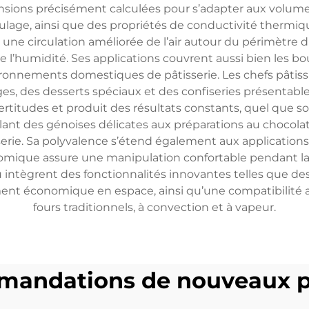
ons précisément calculées pour s’adapter aux volumes
oulage, ainsi que des propriétés de conductivité thermi
ne circulation améliorée de l’air autour du périmètre du
e l’humidité. Ses applications couvrent aussi bien les bo
vironnements domestiques de pâtisserie. Les chefs pâtiss
es, des desserts spéciaux et des confiseries présentable
rtitudes et produit des résultats constants, quel que so
lant des génoises délicates aux préparations au chocolat 
erie. Sa polyvalence s’étend également aux applications
omique assure une manipulation confortable pendant la 
ntègrent des fonctionnalités innovantes telles que des
nt économique en espace, ainsi qu’une compatibilité ave
fours traditionnels, à convection et à vapeur.
andations de nouveaux p