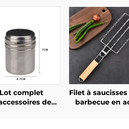
Lot complet
Filet à saucisses
accessoires de
barbecue en ac
becue extérieur
inoxydable 304, g
au charbon,
détachable pour