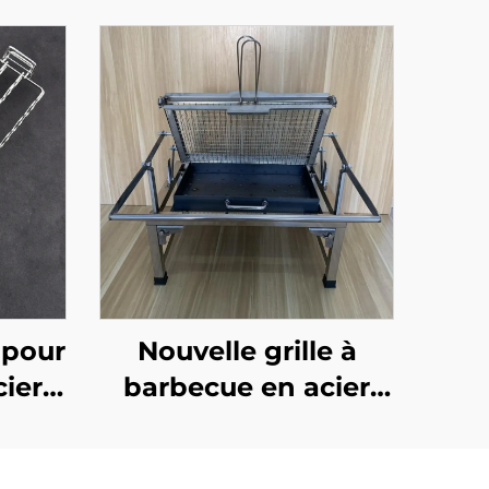
 pour
Nouvelle grille à
ier
barbecue en acier
rille
inoxydable, portable
 hot-
et pliable pour le