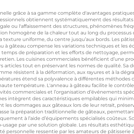
sonnalisable et
dogs, filet pliab
endu en gros,
portable pou
onnelle grâce à sa gamme complète d'avantages pratiqu
 professionnels obtiennent systématiquement des résultats
mprenant des
barbecue avec 
négale ou l'affaissement des structures, phénomènes fré
ustensiles de
tition homogène de la chaleur tout au long du processus
 la texture uniforme, du centre jusqu’aux bords. Les pât
ecue durables et
u à gâteau compense les variations techniques et les éc
réutilisables,
temps de préparation et les efforts de nettoyage, permet
ntretien. Les cuisines commerciales bénéficient d’une pr
otamment des
 articles tout en préservant les normes de qualité. Sa du
fourchettes à
mme résistent à la déformation, aux rayures et à la dé
mpératures étend sa polyvalence à différentes méthodes de
barbecue
haute température. L'anneau à gâteau facilite le contrôle 
tivités commerciales et l’organisation d’événements spéc
es intègrent des caractéristiques empilables qui minim
 les dommages aux gâteaux lors de leur retrait, préserv
passe la préparation traditionnelle de gâteaux, permettan
iquement à l’aide d’équipements spécialisés coûteux. Son
o-usage par une solution globale. Les résultats esthétiq
té personnelle ressentie par les amateurs de pâtisserie 