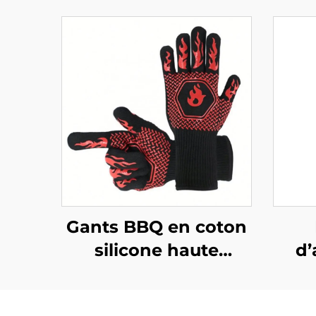
Gants BBQ en coton
silicone haute
d’
résistance à la
bar
chaleur USSE, best-