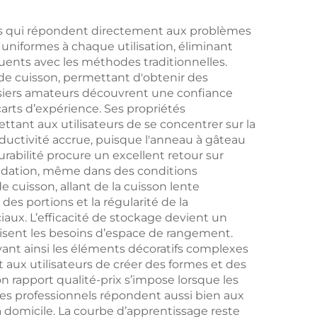
le et
camping en
r
extérieur, la cuisson
es qui répondent directement aux problèmes
 uniformes à chaque utilisation, éliminant
pince
de viandes et de
quents avec les méthodes traditionnelles.
poissons, avec grille
 de cuisson, permettant d'obtenir des
issiers amateurs découvrent une confiance
rotative pour usage
arts d’expérience. Ses propriétés
domestique
tant aux utilisateurs de se concentrer sur la
oductivité accrue, puisque l'anneau à gâteau
rabilité procure un excellent retour sur
gradation, même dans des conditions
 cuisson, allant de la cuisson lente
des portions et la régularité de la
iaux. L’efficacité de stockage devient un
isent les besoins d’espace de rangement.
ant ainsi les éléments décoratifs complexes
t aux utilisateurs de créer des formes et des
 rapport qualité-prix s’impose lorsque les
ues professionnels répondent aussi bien aux
à domicile. La courbe d’apprentissage reste