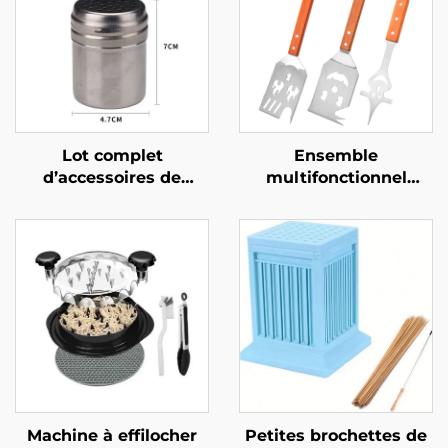
Lot complet
Ensemble
d’accessoires de
multifonctionnel
barbecue extérieur au
d’ustensiles de
charbon,
barbecue en acier
personnalisable et
inoxydable, ensemble
vendu en gros,
combiné comprenant
comprenant des
une fourchette et une
ustensiles de
spatule avec manche
barbecue durables et
en bois, destiné à une
réutilisables,
utilisation en extérieur
notamment des
fourchettes à
barbecue
Machine à effilocher
Petites brochettes de