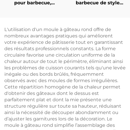
pour barbecue,
barbecue de style
hachoir à viande
coréen (18 cm), boîte à
multifonctionnel en
brochettes avec 49
plastique pour usage
trous, en plastique
domestique et en
ABS durable et
L'utilisation d'un moule à gâteau rond offre de
cuisine, idéal pour
écologique
nombreux avantages pratiques qui améliorent
effilocher du porc, du
votre expérience de pâtisserie tout en garantissant
bœuf ou du poulet ;
des résultats professionnels constants. La forme
durable et
circulaire favorise une circulation uniforme de la
respectueux de
chaleur autour de tout le périmètre, éliminant ainsi
l'environnement
les problèmes de cuisson courants tels qu'une levée
inégale ou des bords brûlés, fréquemment
observés avec des moules de formes irrégulières.
Cette répartition homogène de la chaleur permet
d'obtenir des gâteaux dont le dessus est
parfaitement plat et dont la mie présente une
structure régulière sur toute sa hauteur, réduisant
ainsi la nécessité de découper abondamment ou
d’ajuster les garnitures lors de la décoration. Le
moule à gâteau rond simplifie l’assemblage des