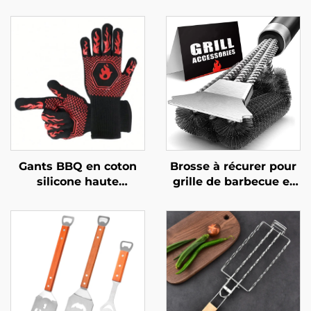
Gants BBQ en coton
Brosse à récurer pour
silicone haute
grille de barbecue et
résistance à la chaleur
four,
USSE, best-seller,
multifonctionnelle,
maniques ignifuges
durable et réutilisable,
avec isolation
avec manche en acier
thermique, certifiés
inoxydable et
LFGB
plastique, outil pour
barbecue et four