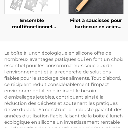
Ensemble
Filet à saucisses pour
multifonctionnel
barbecue en acier
d’ustensiles de
inoxydable 304, grille
barbecue en acier
détachable pour hot-
inoxydable, ensemble
dogs, filet pliable et
combiné comprenant
portable pour
La boîte à lunch écologique en silicone offre de
une fourchette et une
barbecue avec pince
nombreux avantages pratiques qui en font un choix
spatule avec manche
essentiel pour les consommateurs soucieux de
en bois, destiné à une
l’environnement et à la recherche de solutions
utilisation en extérieur
fiables pour le stockage des aliments. Tout d’abord,
ce récipient réduit considérablement l’impact
environnemental en éliminant le besoin
d’emballages jetables, contribuant ainsi à la
réduction des déchets et soutenant les pratiques
de vie durable. Sa construction robuste garantit des
années d’utilisation fiable, faisant de la boîte à lunch
écologique en silicone un investissement rentable