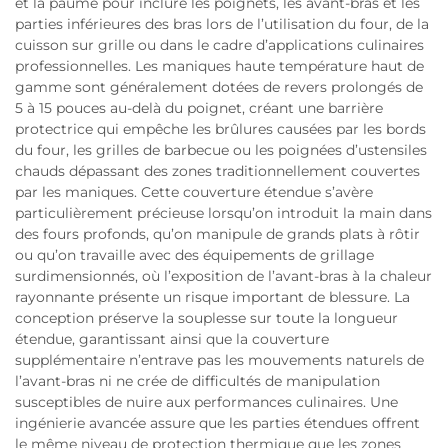
et la paume pour inclure les poignets, les avant-bras et les
parties inférieures des bras lors de l’utilisation du four, de la
cuisson sur grille ou dans le cadre d’applications culinaires
professionnelles. Les maniques haute température haut de
gamme sont généralement dotées de revers prolongés de
5 à 15 pouces au-delà du poignet, créant une barrière
protectrice qui empêche les brûlures causées par les bords
du four, les grilles de barbecue ou les poignées d’ustensiles
chauds dépassant des zones traditionnellement couvertes
par les maniques. Cette couverture étendue s’avère
particulièrement précieuse lorsqu’on introduit la main dans
des fours profonds, qu’on manipule de grands plats à rôtir
ou qu’on travaille avec des équipements de grillage
surdimensionnés, où l’exposition de l’avant-bras à la chaleur
rayonnante présente un risque important de blessure. La
conception préserve la souplesse sur toute la longueur
étendue, garantissant ainsi que la couverture
supplémentaire n’entrave pas les mouvements naturels de
l’avant-bras ni ne crée de difficultés de manipulation
susceptibles de nuire aux performances culinaires. Une
ingénierie avancée assure que les parties étendues offrent
le même niveau de protection thermique que les zones