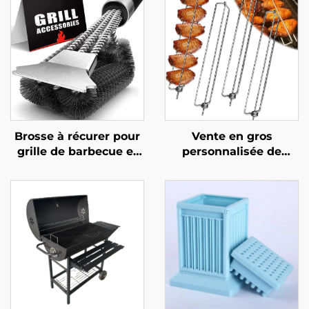
Brosse à récurer pour
Vente en gros
grille de barbecue et
personnalisée de
four,
nouveaux rails
multifonctionnelle,
latéraux pour
durable et réutilisable,
barbecue destinés au
avec manche en acier
commerce
inoxydable et
transfrontalier,
plastique, outil pour
fourchettes pour
barbecue et four
grillades en extérieur,
grils et outils de
barbecue