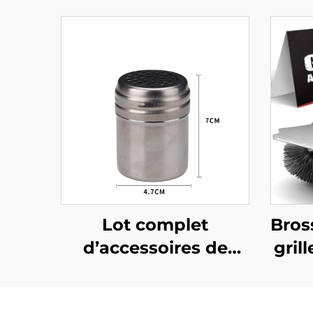
Lot complet
Bros
d’accessoires de
gril
barbecue extérieur
au charbon,
mul