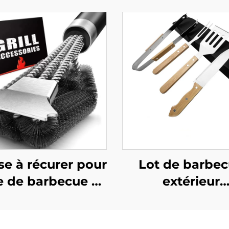
se à récurer pour
Lot de barbe
le de barbecue et
extérieur
four,
personnalisé en
tifonctionnelle,
: ensemble 