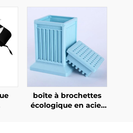
cue
boîte à brochettes
écologique en acier
 gros
inoxydable avec 49
de
trous, ensemble