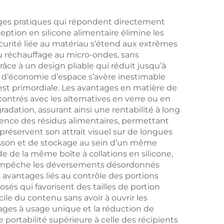
arbon
d’ustensiles de
sage
cuisine pour
tages pratiques qui répondent directement
ception en silicone alimentaire élimine les
e
préparer rapidement
curité liée au matériau s’étend aux extrêmes
des
des brochettes de
u réchauffage au micro-ondes, sans
râce à un design pliable qui réduit jusqu’à
teau
viande
é d’économie d’espace s’avère inestimable
anche
 est primordiale. Les avantages en matière de
ontrés avec les alternatives en verre ou en
atule
radation, assurant ainsi une rentabilité à long
tte
rence des résidus alimentaires, permettant
 préservent son attrait visuel sur de longues
uisson et de stockage au sein d’un même
ide de la même boîte à collations en silicone,
he empêche les déversements désordonnés
s avantages liés au contrôle des portions
sés qui favorisent des tailles de portion
le du contenu sans avoir à ouvrir les
ges à usage unique et la réduction de
e portabilité supérieure à celle des récipients