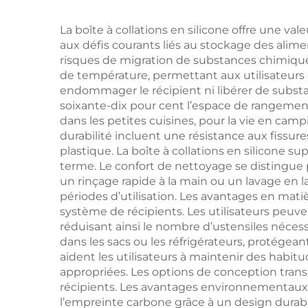
personnalisable et
vendu en gros,
ré
La boîte à collations en silicone offre une 
aux défis courants liés au stockage des alimen
comprenant des
ma
risques de migration de substances chimiques
ustensiles de
de température, permettant aux utilisateurs
endommager le récipient ni libérer de substan
barbecue durables et
plas
soixante-dix pour cent l’espace de rangement
réutilisables,
ba
dans les petites cuisines, pour la vie en cam
durabilité incluent une résistance aux fissu
notamment des
plastique. La boîte à collations en silicone s
fourchettes à
terme. Le confort de nettoyage se distingue 
un rinçage rapide à la main ou un lavage en la
barbecue
périodes d’utilisation. Les avantages en mat
système de récipients. Les utilisateurs peuvent
réduisant ainsi le nombre d’ustensiles néce
dans les sacs ou les réfrigérateurs, protégean
aident les utilisateurs à maintenir des habit
appropriées. Les options de conception transp
récipients. Les avantages environnementaux 
l’empreinte carbone grâce à un design durable e