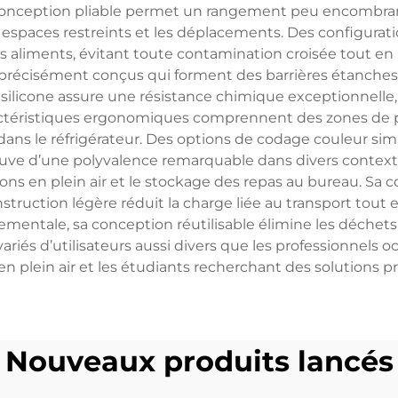
nception pliable permet un rangement peu encombrant lo
les espaces restreints et les déplacements. Des configu
 aliments, évitant toute contamination croisée tout en p
 précisément conçus qui forment des barrières étanches,
u silicone assure une résistance chimique exceptionnell
ractéristiques ergonomiques comprennent des zones de p
ns le réfrigérateur. Des options de codage couleur simpli
t preuve d’une polyvalence remarquable dans divers conte
ons en plein air et le stockage des repas au bureau. Sa co
struction légère réduit la charge liée au transport tout
nnementale, sa conception réutilisable élimine les déchets
ariés d’utilisateurs aussi divers que les professionnels o
en plein air et les étudiants recherchant des solutions p
Nouveaux produits lancés