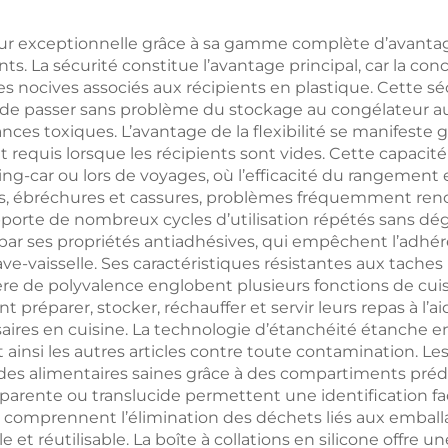
durable et
barbecue au ch
utilisable, avec
de bois pour u
valeur exceptionnelle grâce à sa gamme complète d’avan
ts. La sécurité constitue l’avantage principal, car la con
nche en acier
domestiqu
 nocives associés aux récipients en plastique. Cette sé
inoxydable et
comprenant 
 de passer sans problème du stockage au congélateur a
ces toxiques. L’avantage de la flexibilité se manifeste g
tique, outil pour
pinces, un cou
 requis lorsque les récipients sont vides. Cette capacit
rbecue et four
de cuisine à m
ping-car ou lors de voyages, où l’efficacité du rangement
res, ébréchures et cassures, problèmes fréquemment renc
en bois, une sp
upporte de nombreux cycles d’utilisation répétés sans dég
et une fourche
par ses propriétés antiadhésives, qui empêchent l’adhé
ve-vaisselle. Ses caractéristiques résistantes aux taches
ière de polyvalence englobent plusieurs fonctions de c
 préparer, stocker, réchauffer et servir leurs repas à l’a
ssaires en cuisine. La technologie d’étanchéité étanc
t ainsi les autres articles contre toute contamination. Le
udes alimentaires saines grâce à des compartiments prédo
arente ou translucide permettent une identification faci
comprennent l’élimination des déchets liés aux emballa
t réutilisable. La boîte à collations en silicone offre un