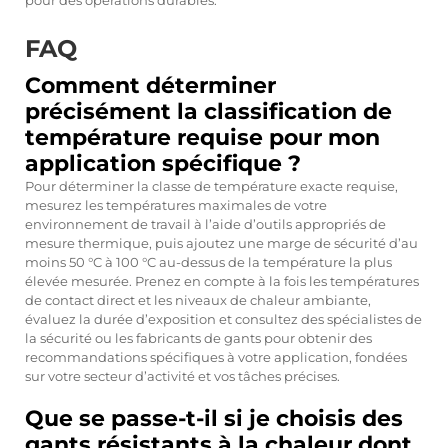
pour des opérations durables.
FAQ
Comment déterminer
précisément la classification de
température requise pour mon
application spécifique ?
Pour déterminer la classe de température exacte requise,
mesurez les températures maximales de votre
environnement de travail à l’aide d’outils appropriés de
mesure thermique, puis ajoutez une marge de sécurité d’au
moins 50 °C à 100 °C au-dessus de la température la plus
élevée mesurée. Prenez en compte à la fois les températures
de contact direct et les niveaux de chaleur ambiante,
évaluez la durée d’exposition et consultez des spécialistes de
la sécurité ou les fabricants de gants pour obtenir des
recommandations spécifiques à votre application, fondées
sur votre secteur d’activité et vos tâches précises.
Que se passe-t-il si je choisis des
gants résistants à la chaleur dont