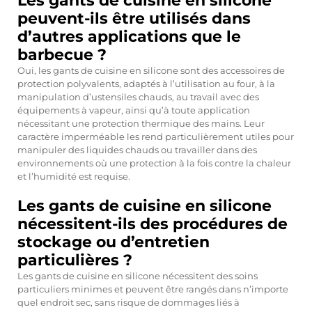
Les gants de cuisine en silicone
peuvent-ils être utilisés dans
d’autres applications que le
barbecue ?
Oui, les gants de cuisine en silicone sont des accessoires de
protection polyvalents, adaptés à l’utilisation au four, à la
manipulation d’ustensiles chauds, au travail avec des
équipements à vapeur, ainsi qu’à toute application
nécessitant une protection thermique des mains. Leur
caractère imperméable les rend particulièrement utiles pour
manipuler des liquides chauds ou travailler dans des
environnements où une protection à la fois contre la chaleur
et l’humidité est requise.
Les gants de cuisine en silicone
nécessitent-ils des procédures de
stockage ou d’entretien
particulières ?
Les gants de cuisine en silicone nécessitent des soins
particuliers minimes et peuvent être rangés dans n’importe
quel endroit sec, sans risque de dommages liés à