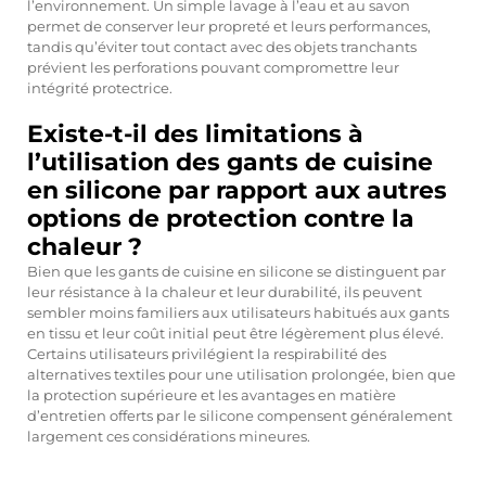
l’environnement. Un simple lavage à l’eau et au savon
permet de conserver leur propreté et leurs performances,
tandis qu’éviter tout contact avec des objets tranchants
prévient les perforations pouvant compromettre leur
intégrité protectrice.
Existe-t-il des limitations à
l’utilisation des gants de cuisine
en silicone par rapport aux autres
options de protection contre la
chaleur ?
Bien que les gants de cuisine en silicone se distinguent par
leur résistance à la chaleur et leur durabilité, ils peuvent
sembler moins familiers aux utilisateurs habitués aux gants
en tissu et leur coût initial peut être légèrement plus élevé.
Certains utilisateurs privilégient la respirabilité des
alternatives textiles pour une utilisation prolongée, bien que
la protection supérieure et les avantages en matière
d’entretien offerts par le silicone compensent généralement
largement ces considérations mineures.