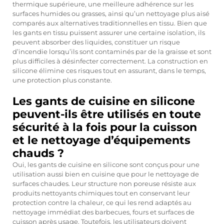
thermique supérieure, une meilleure adhérence sur les
surfaces humides ou grasses, ainsi qu’un nettoyage plus aisé
comparés aux alternatives traditionnelles en tissu. Bien que
les gants en tissu puissent assurer une certaine isolation, ils
peuvent absorber des liquides, constituer un risque
d’incendie lorsqu’ils sont contaminés par de la graisse et sont
plus difficiles à désinfecter correctement. La construction en
silicone élimine ces risques tout en assurant, dans le temps,
une protection plus constante.
Les gants de cuisine en silicone
peuvent-ils être utilisés en toute
sécurité à la fois pour la cuisson
et le nettoyage d’équipements
chauds ?
Oui, les gants de cuisine en silicone sont conçus pour une
utilisation aussi bien en cuisine que pour le nettoyage de
surfaces chaudes. Leur structure non poreuse résiste aux
produits nettoyants chimiques tout en conservant leur
protection contre la chaleur, ce qui les rend adaptés au
nettoyage immédiat des barbecues, fours et surfaces de
cuisson après usage. Toutefois, les utilisateurs doivent