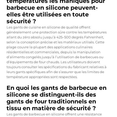
températures les maniques pour
barbecue en silicone peuvent-
elles être utilisées en toute
sécurité ?
Les gants de cuisine en silicone de qualité offrent
généralement une protection sûre contre les températures
allant du zéro absolu jusqu’à 425–500 degrés Fahrenheit,
selon la conception précise et les matériaux utilisés. Cette
plage couvre la plupart des applications culinaires
résidentielles et commerciales, depuis la manipulation
d’aliments congelés jusqu’à l’utilisation de barbecues ou
d’équipements de four chauds. Les utilisateurs doivent
toujours consulter les spécifications du fabricant relatives à
leurs gants spécifiques afin de s’assurer que les limites de
température appropriées sont respectées.
En quoi les gants de barbecue en
silicone se distinguent-ils des
gants de four traditionnels en
tissu en matière de sécurité ?
Les gants de barbecue en silicone offrent une résistance