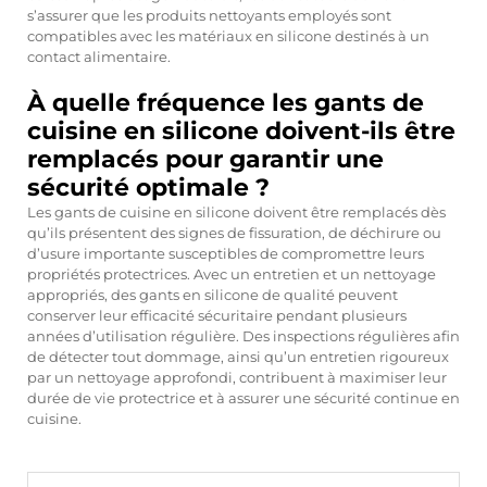
s’assurer que les produits nettoyants employés sont
compatibles avec les matériaux en silicone destinés à un
contact alimentaire.
À quelle fréquence les gants de
cuisine en silicone doivent-ils être
remplacés pour garantir une
sécurité optimale ?
Les gants de cuisine en silicone doivent être remplacés dès
qu’ils présentent des signes de fissuration, de déchirure ou
d’usure importante susceptibles de compromettre leurs
propriétés protectrices. Avec un entretien et un nettoyage
appropriés, des gants en silicone de qualité peuvent
conserver leur efficacité sécuritaire pendant plusieurs
années d’utilisation régulière. Des inspections régulières afin
de détecter tout dommage, ainsi qu’un entretien rigoureux
par un nettoyage approfondi, contribuent à maximiser leur
durée de vie protectrice et à assurer une sécurité continue en
cuisine.