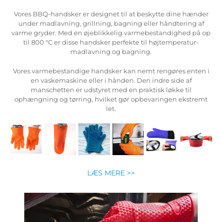
er
Vores BBQ-handsker er designet til at beskytte dine hænder
f
under madlavning, grillning, bagning eller håndtering af
 op
varme gryder. Med en øjeblikkelig varmebestandighed på op
til 800 °C er disse handsker perfekte til højtemperatur-
madlavning og bagning.
n i
Vores varmebestandige handsker kan nemt rengøres enten i
en vaskemaskine eller i hånden. Den indre side af
manschetten er udstyret med en praktisk løkke til
mt
ophængning og tørring, hvilket gør opbevaringen ekstremt
let.
LÆS MERE >>