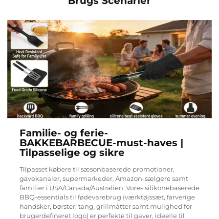
Brugs Scenarier
Familie- og ferie-
BAKKEBARBECUE-must-haves |
Tilpasselige og sikre
Tilpasset købere til sæsonbaserede promotioner,
gavekanaler, supermarkeder, Amazon-sælgere samt
familier i USA/Canada/Australien. Vores silikonebaserede
BBQ-essentials til fødevarebrug (værktøjssæt, farverige
handsker, børster, tang, grillmåtter samt mulighed for
brugerdefineret logo) er perfekte til gaver, ideelle til