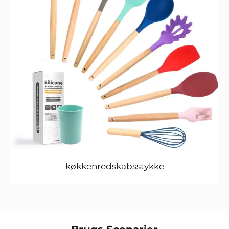
køkkenredskabsstykke