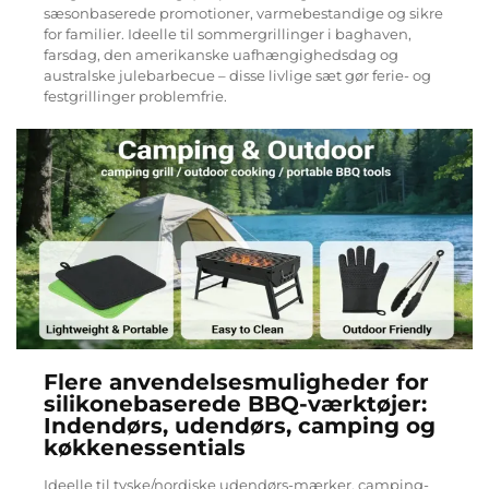
sæsonbaserede promotioner, varmebestandige og sikre
for familier. Ideelle til sommergrillinger i baghaven,
farsdag, den amerikanske uafhængighedsdag og
australske julebarbecue – disse livlige sæt gør ferie- og
festgrillinger problemfrie.
Flere anvendelsesmuligheder for
silikonebaserede BBQ-værktøjer:
Indendørs, udendørs, camping og
køkkenessentials
Ideelle til tyske/nordiske udendørs-mærker, camping-