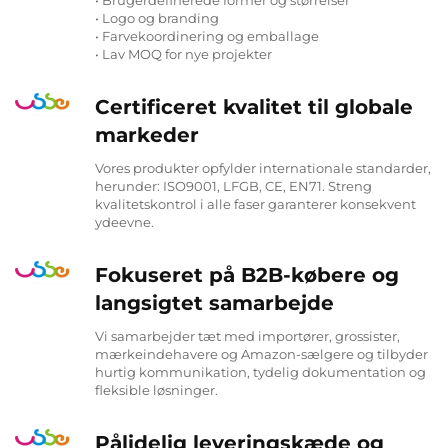
• Brugerdefinerede former og størrelser
• Logo og branding
• Farvekoordinering og emballage
• Lav MOQ for nye projekter
Certificeret kvalitet til globale
markeder
Vores produkter opfylder internationale standarder,
herunder: ISO9001, LFGB, CE, EN71. Streng
kvalitetskontrol i alle faser garanterer konsekvent
ydeevne.
Fokuseret på B2B-købere og
langsigtet samarbejde
Vi samarbejder tæt med importører, grossister,
mærkeindehavere og Amazon-sælgere og tilbyder
hurtig kommunikation, tydelig dokumentation og
fleksible løsninger.
Pålidelig leveringskæde og