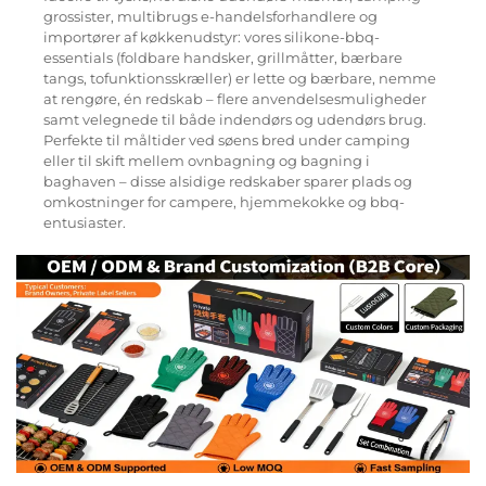
grossister, multibrugs e-handelsforhandlere og
importører af køkkenudstyr: vores silikone-bbq-
essentials (foldbare handsker, grillmåtter, bærbare
tangs, tofunktionsskræller) er lette og bærbare, nemme
at rengøre, én redskab – flere anvendelsesmuligheder
samt velegnede til både indendørs og udendørs brug.
Perfekte til måltider ved søens bred under camping
eller til skift mellem ovnbagning og bagning i
baghaven – disse alsidige redskaber sparer plads og
omkostninger for campere, hjemmekokke og bbq-
entusiaster.