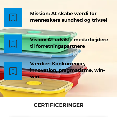
Mission: At skabe værdi for
menneskers sundhed og trivsel
Vision: At udvikle medarbejdere
til forretningspartnere
Værdier: Konkurrence,
innovation, pragmatisme, win-
win
CERTIFICERINGER