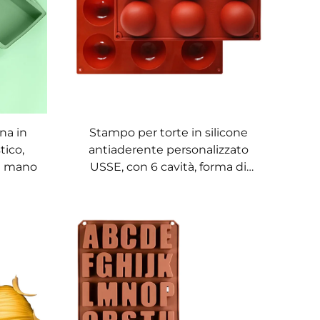
ina in
Stampo per torte in silicone
tico,
antiaderente personalizzato
 a mano
USSE, con 6 cavità, forma di
semisfera, per cottura