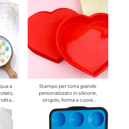
qua a
Stampo per torta grande
colato,
personalizzato in silicone,
ndita
singolo, forma a cuore
 torte
arancione, vendita all'ingrosso,
da-te,
teglia per cottura in silicone