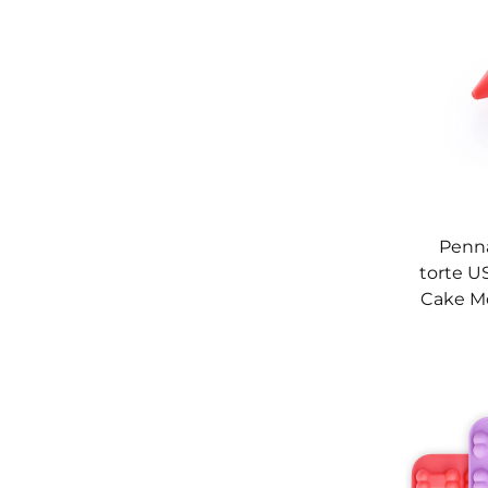
Penna
torte U
Cake Mo
pennarel
alime
pas