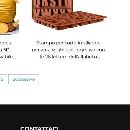
cone a
Stampo per torte in silicone
a 3D,
personalizzabile all'ingrosso con
zabile
le 26 lettere dell'alfabeto
rosso,
inglese, stampo per cioccolato
tensile
con 26 fori a forma di lettera, fai-
ria
da-te, lettere grandi rettangolari
5
Successivo
CONTATTACI