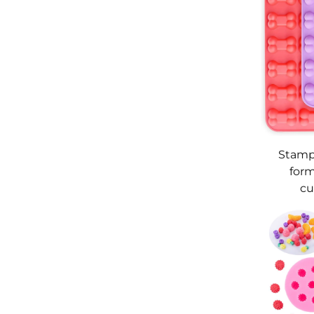
Stampi
form
cu
antiade
con al
caramel