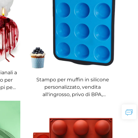
anali a
Stampo per muffin in silicone
po per
personalizzato, vendita
mpi per
all'ingrosso, privo di BPA,
hero,
riutilizzabile, per cucina, stampo
le
per torte antiaderente, utensile
da cucina