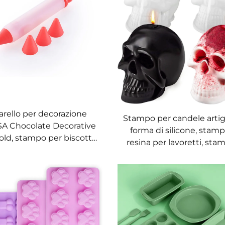
rello per decorazione
Stampo per candele artigi
SA Chocolate Decorative
forma di silicone, stam
ld, stampo per biscotti,
resina per lavoretti, sta
lo in silicone per glassa
torte con pasta di zucc
ntare, pennarello per
stampi 3D per cande
ticceria con 4 ugelli
personalizzabili