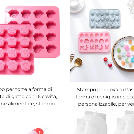
o per torte a forma di
Stampo per uova di Pas
a di gatto con 16 cavità,
forma di coniglio in cioc
icone alimentare, stampo
personalizzabile, per ve
 sapone, strumento fai-
all'ingrosso; stampo per
per cottura e per resina
con motivi pasquali fai-
OEM e ODM