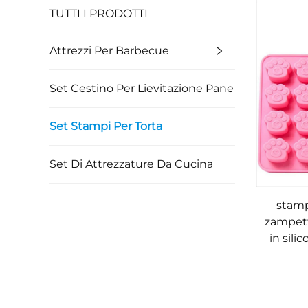
TUTTI I PRODOTTI
Attrezzi Per Barbecue
Set Cestino Per Lievitazione Pane
Set Stampi Per Torta
Set Di Attrezzature Da Cucina
stamp
zampett
in sil
3D per
da-te 