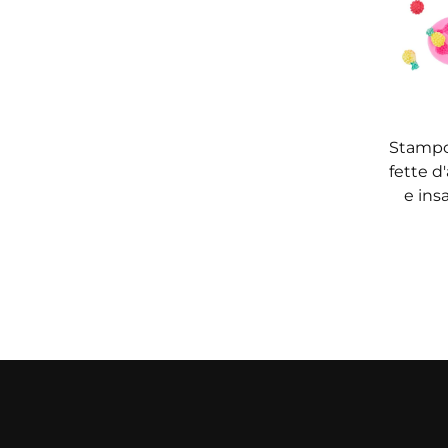
Stampo
fette d'
e ins
silic