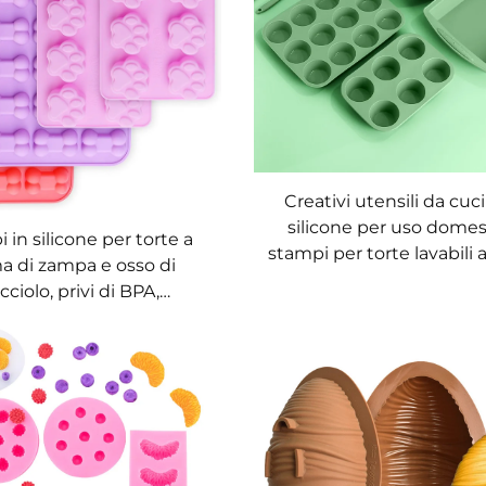
Creativi utensili da cuc
silicone per uso domes
 in silicone per torte a
stampi per torte lavabili
a di zampa e osso di
cciolo, privi di BPA,
renti, adatti al contatto
imenti, per cioccolato,
le, gelatina e cubetti di
ghiaccio