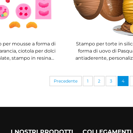
 per mousse a forma di
Stampo per torte in sili
arancia, ciotola per dolci
forma di uovo di Pasqu
alate, stampo in resina
antiaderente, personaliz
onica a forma di frutta
con logo, vendita all'ing
stampo per cioccolato, u
fai-da-te per pasticce
Precedente
1
2
3
4
I NOSTRI PRODOTTI
COLLEGAMENTI