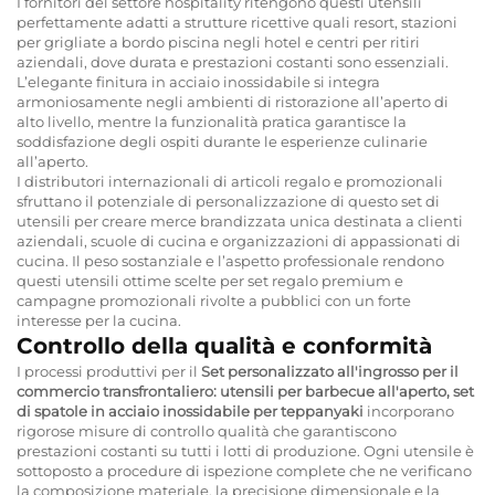
I fornitori del settore hospitality ritengono questi utensili
perfettamente adatti a strutture ricettive quali resort, stazioni
per grigliate a bordo piscina negli hotel e centri per ritiri
aziendali, dove durata e prestazioni costanti sono essenziali.
L’elegante finitura in acciaio inossidabile si integra
armoniosamente negli ambienti di ristorazione all’aperto di
alto livello, mentre la funzionalità pratica garantisce la
soddisfazione degli ospiti durante le esperienze culinarie
all’aperto.
I distributori internazionali di articoli regalo e promozionali
sfruttano il potenziale di personalizzazione di questo set di
utensili per creare merce brandizzata unica destinata a clienti
aziendali, scuole di cucina e organizzazioni di appassionati di
cucina. Il peso sostanziale e l’aspetto professionale rendono
questi utensili ottime scelte per set regalo premium e
campagne promozionali rivolte a pubblici con un forte
interesse per la cucina.
Controllo della qualità e conformità
I processi produttivi per il
Set personalizzato all'ingrosso per il
commercio transfrontaliero: utensili per barbecue all'aperto, set
di spatole in acciaio inossidabile per teppanyaki
incorporano
rigorose misure di controllo qualità che garantiscono
prestazioni costanti su tutti i lotti di produzione. Ogni utensile è
sottoposto a procedure di ispezione complete che ne verificano
la composizione materiale, la precisione dimensionale e la