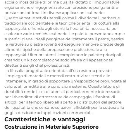
acciaio inossidabile di prima qualità, dotato di impugnature
ergonomiche e ingegnerizzato con precisione per garantire
prestazioni ottimali in diverse applicazioni culinarie.
Questo versatile set di utensili colma il divario tra il barbecue
tradizionale occidentale e le tecniche orientali di cottura alla
teppanyaki, offrendo agli utenti la flessibilità necessaria per
esplorare varie tecniche culinarie. Le palette presentano ampie
superfici piane, ideali per girare delicatamente il pesce, gestire
le verdure su piastre roventi ed eseguire manovre precise degli
alimenti, tipiche della preparazione professionale alla
teppanyaki. Ulteriori utensili completano le palette principali,
creando un kit completo che soddisfa sia gli appassionati
dilettanti sia gli chef professionisti.
La filosofia progettuale orientata all’uso esterno prevede
l’impiego di materiali e metodi costruttivi resistenti alle
intemperie, in grado di sopportare un’esposizione prolungata al
calore, all’umidità e alle condizioni esterne. Questo fattore di
durabilità rende il set di utensili particolarmente interessante
per i rivenditori di attrezzature da campeggio, i fornitori di
articoli per il tempo libero all’aperto e i distributori del settore
dell’ospitalità che cercano soluzioni affidabili per la cottura alla
griglia destinate ad applicazioni commerciali.
Caratteristiche e vantaggi
Costruzione in Materiale Superiore