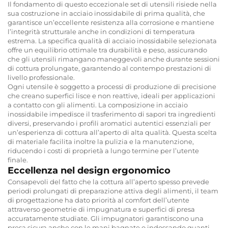
Il fondamento di questo eccezionale set di utensili risiede nella
sua costruzione in acciaio inossidabile di prima qualità, che
garantisce un’eccellente resistenza alla corrosione e mantiene
l’integrità strutturale anche in condizioni di temperatura
estrema. La specifica qualità di acciaio inossidabile selezionata
offre un equilibrio ottimale tra durabilità e peso, assicurando
che gli utensili rimangano maneggevoli anche durante sessioni
di cottura prolungate, garantendo al contempo prestazioni di
livello professionale.
Ogni utensile è soggetto a processi di produzione di precisione
che creano superfici lisce e non reattive, ideali per applicazioni
a contatto con gli alimenti. La composizione in acciaio
inossidabile impedisce il trasferimento di sapori tra ingredienti
diversi, preservando i profili aromatici autentici essenziali per
un’esperienza di cottura all’aperto di alta qualità. Questa scelta
di materiale facilita inoltre la pulizia e la manutenzione,
riducendo i costi di proprietà a lungo termine per l’utente
finale.
Eccellenza nel design ergonomico
Consapevoli del fatto che la cottura all’aperto spesso prevede
periodi prolungati di preparazione attiva degli alimenti, il team
di progettazione ha dato priorità al comfort dell’utente
attraverso geometrie di impugnatura e superfici di presa
accuratamente studiate. Gli impugnatori garantiscono una
presa sicura anche con le mani bagnate o indossando guanti