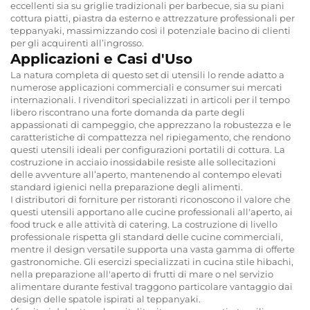
eccellenti sia su griglie tradizionali per barbecue, sia su piani
cottura piatti, piastra da esterno e attrezzature professionali per
teppanyaki, massimizzando così il potenziale bacino di clienti
per gli acquirenti all’ingrosso.
Applicazioni e Casi d'Uso
La natura completa di questo set di utensili lo rende adatto a
numerose applicazioni commerciali e consumer sui mercati
internazionali. I rivenditori specializzati in articoli per il tempo
libero riscontrano una forte domanda da parte degli
appassionati di campeggio, che apprezzano la robustezza e le
caratteristiche di compattezza nel ripiegamento, che rendono
questi utensili ideali per configurazioni portatili di cottura. La
costruzione in acciaio inossidabile resiste alle sollecitazioni
delle avventure all’aperto, mantenendo al contempo elevati
standard igienici nella preparazione degli alimenti.
I distributori di forniture per ristoranti riconoscono il valore che
questi utensili apportano alle cucine professionali all'aperto, ai
food truck e alle attività di catering. La costruzione di livello
professionale rispetta gli standard delle cucine commerciali,
mentre il design versatile supporta una vasta gamma di offerte
gastronomiche. Gli esercizi specializzati in cucina stile hibachi,
nella preparazione all'aperto di frutti di mare o nel servizio
alimentare durante festival traggono particolare vantaggio dai
design delle spatole ispirati al teppanyaki.