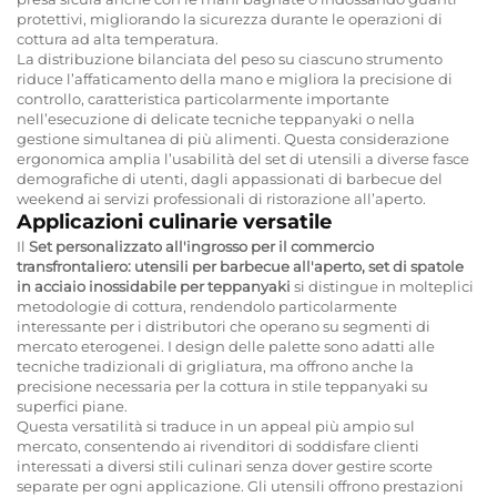
protettivi, migliorando la sicurezza durante le operazioni di
cottura ad alta temperatura.
La distribuzione bilanciata del peso su ciascuno strumento
riduce l’affaticamento della mano e migliora la precisione di
controllo, caratteristica particolarmente importante
nell’esecuzione di delicate tecniche teppanyaki o nella
gestione simultanea di più alimenti. Questa considerazione
ergonomica amplia l’usabilità del set di utensili a diverse fasce
demografiche di utenti, dagli appassionati di barbecue del
weekend ai servizi professionali di ristorazione all’aperto.
Applicazioni culinarie versatile
Il
Set personalizzato all'ingrosso per il commercio
transfrontaliero: utensili per barbecue all'aperto, set di spatole
in acciaio inossidabile per teppanyaki
si distingue in molteplici
metodologie di cottura, rendendolo particolarmente
interessante per i distributori che operano su segmenti di
mercato eterogenei. I design delle palette sono adatti alle
tecniche tradizionali di grigliatura, ma offrono anche la
precisione necessaria per la cottura in stile teppanyaki su
superfici piane.
Questa versatilità si traduce in un appeal più ampio sul
mercato, consentendo ai rivenditori di soddisfare clienti
interessati a diversi stili culinari senza dover gestire scorte
separate per ogni applicazione. Gli utensili offrono prestazioni