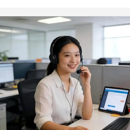
sostenibili,
grado alimentare e
personalizzabili con logo,
bottiglia, con contenitore
in vendita all’ingrosso
in vetro, per uso esterno
durante il barbecue e in
cucina