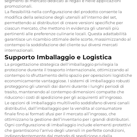
segmenti di mercato dedicati ai regali e nelle applicazioni
promozionali.
La flessibilità nella configurazione del prodotto consente la
modifica della selezione degli utensili all'interno del set,
permettendo ai distributori di creare versioni specifiche per
ciascun mercato, che mettono in evidenza gli utensili più
pertinenti alle preferenze culinarie locali. Questa adattabilità
garantisce un ricambio ottimale delle scorte, massimizzando al
contempo la soddisfazione del cliente sui diversi mercati
internazionali.
Supporto Imballaggio e Logistica
La progettazione strategica dell'imballaggio privilegia la
protezione durante il trasporto internazionale, ottimizzando al
contempo lo sfruttamento dello spazio per operazioni logistiche
economicamente vantaggiose. I sistemi di imballaggio robusti
proteggono gli utensili dai danni durante i lunghi periodi di
trasito, mantenendo al contempo dimensioni compatte che
riducono i costi di spedizione per gli acquirenti all'ingrosso.
Le opzioni di imballaggio multilivello soddisfano diversi canali
distributivi, dall’imballaggio per la vendita al consumatore
finale fino ai formati sfusi per il mercato all’ingrosso, che
ottimizzano la gestione dell’inventario per i grandi distributori.
Ogni configurazione di imballaggio include elementi protettivi
che garantiscono l’arrivo degli utensili in perfette condizioni,
indipendentemente dal metodo di spedizione o dalla