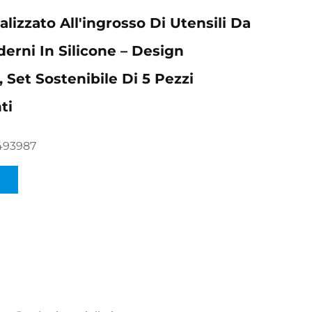
lizzato All'ingrosso Di Utensili Da
erni In Silicone – Design
 Set Sostenibile Di 5 Pezzi
ti
493987
I