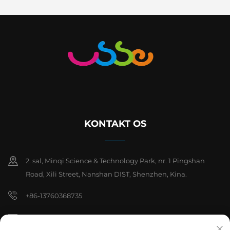
KONTAKT OS
2. sal, Minqi Science & Technology Park, nr. 1 Pingshan
Road, Xili Street, Nanshan DIST, Shenzhen, Kina.
+86-13760368735
[email protected]