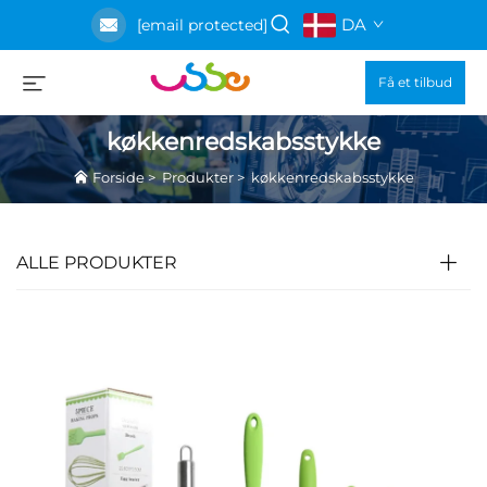
DA
[email protected]
Få et tilbud
køkkenredskabsstykke
Forside
>
Produkter
>
køkkenredskabsstykke
ALLE PRODUKTER