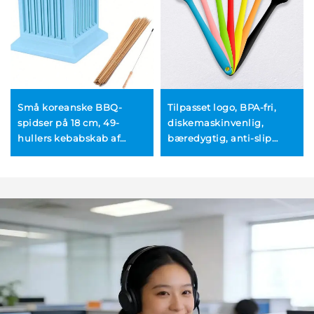
Små koreanske BBQ-
Tilpasset logo, BPA-fri,
spidser på 18 cm, 49-
diskemaskinvenlig,
hullers kebabskab af
bæredygtig, anti-slip
holdbart, miljøvenligt
silikon
ABS-plast
køkkenredskabssæt,
BBQ-oliepensel, farverigt