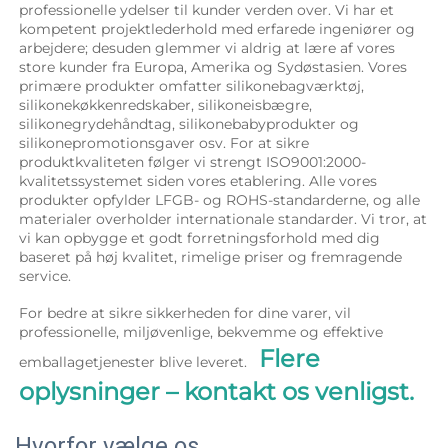
professionelle ydelser til kunder verden over. Vi har et 
kompetent projektlederhold med erfarede ingeniører og 
arbejdere; desuden glemmer vi aldrig at lære af vores 
store kunder fra Europa, Amerika og Sydøstasien. Vores 
primære produkter omfatter silikonebagværktøj, 
silikonekøkkenredskaber, silikoneisbægre, 
silikonegrydehåndtag, silikonebabyprodukter og 
silikonepromotionsgaver osv. For at sikre 
produktkvaliteten følger vi strengt ISO9001:2000-
kvalitetssystemet siden vores etablering. Alle vores 
produkter opfylder LFGB- og ROHS-standarderne, og alle 
materialer overholder internationale standarder. Vi tror, at 
vi kan opbygge et godt forretningsforhold med dig 
baseret på høj kvalitet, rimelige priser og fremragende 
service. 
For bedre at sikre sikkerheden for dine varer, vil 
professionelle, miljøvenlige, bekvemme og effektive 
Flere 
emballagetjenester blive leveret.   
oplysninger – kontakt os venligst. 
Hvorfor vælge os