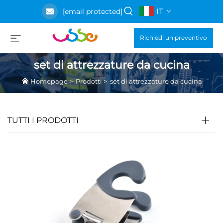
IT
[email protected]
Richiedi un preventivo
set di attrezzature da cucina
Homepage
>
Prodotti
>
set di attrezzature da cucina
TUTTI I PRODOTTI