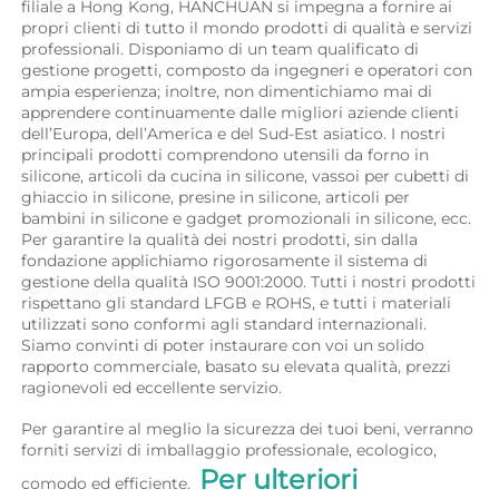
filiale a Hong Kong, HANCHUAN si impegna a fornire ai 
propri clienti di tutto il mondo prodotti di qualità e servizi 
professionali. Disponiamo di un team qualificato di 
gestione progetti, composto da ingegneri e operatori con 
ampia esperienza; inoltre, non dimentichiamo mai di 
apprendere continuamente dalle migliori aziende clienti 
dell’Europa, dell’America e del Sud-Est asiatico. I nostri 
principali prodotti comprendono utensili da forno in 
silicone, articoli da cucina in silicone, vassoi per cubetti di 
ghiaccio in silicone, presine in silicone, articoli per 
bambini in silicone e gadget promozionali in silicone, ecc. 
Per garantire la qualità dei nostri prodotti, sin dalla 
fondazione applichiamo rigorosamente il sistema di 
gestione della qualità ISO 9001:2000. Tutti i nostri prodotti 
rispettano gli standard LFGB e ROHS, e tutti i materiali 
utilizzati sono conformi agli standard internazionali. 
Siamo convinti di poter instaurare con voi un solido 
rapporto commerciale, basato su elevata qualità, prezzi 
ragionevoli ed eccellente servizio. 
Per garantire al meglio la sicurezza dei tuoi beni, verranno 
forniti servizi di imballaggio professionale, ecologico, 
Per ulteriori 
comodo ed efficiente.  