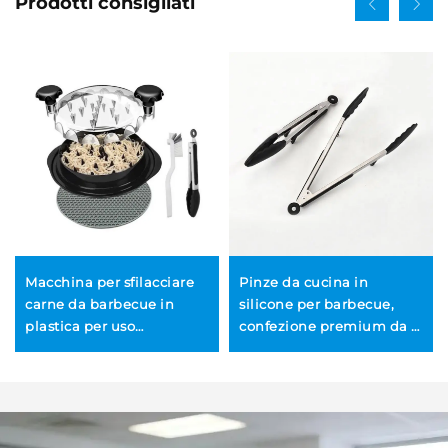
Prodotti consigliati
Macchina per sfilacciare
Pinze da cucina in
carne da barbecue in
silicone per barbecue,
plastica per uso
confezione premium da 2
domestico e in cucina,
pezzi (23 cm e 30 cm),
tritacarne/sfilacciatrice
dotate di supporti
multifunzione per maiale
integrati per piano di
sfilacciato, manzo e pollo,
lavoro e testa bloccabile
resistente ed ecologica