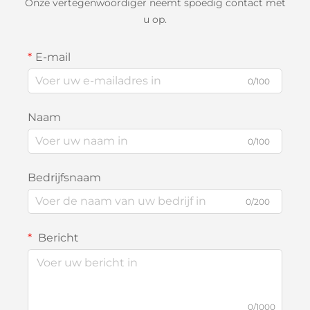
Onze vertegenwoordiger neemt spoedig contact met
u op.
E-mail
0/100
Naam
0/100
Bedrijfsnaam
0/200
Bericht
0/1000