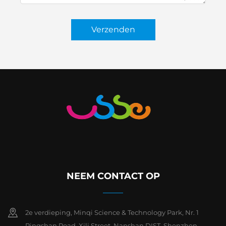
Verzenden
NEEM CONTACT OP
2e verdieping, Minqi Science & Technology Park, Nr. 1
Pingshan Road, Xili Street, Nanshan DIST, Shenzhen,