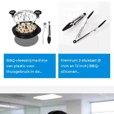
BBQ-vleessnijmachine
Premium 2-stuksset (9
van plastic voor
inch en 12 inch) BBQ-
thuisgebruik in de
siliconen
keuken: vleesmolen en -
keukenkooktangen met
snijder voor gescheurd
ingebouwde
varkensvlees, rundvlees
tellerstandaards en
en kip; multifunctioneel,
vergrendelbare kop
duurzaam en
milieuvriendelijk