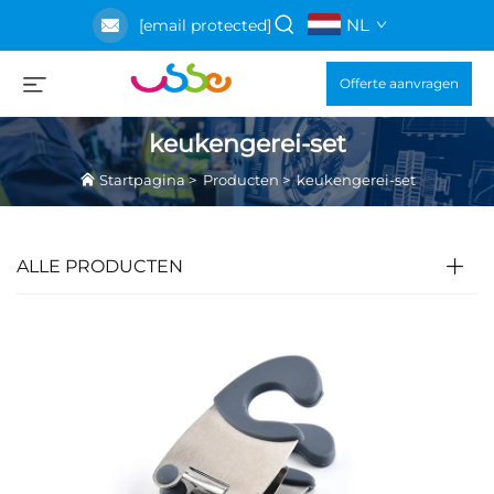
NL
[email protected]
Offerte aanvragen
keukengerei-set
Startpagina
>
Producten
>
keukengerei-set
ALLE PRODUCTEN