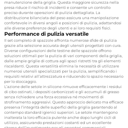
manutenzione della griglia. Questa maggiore sicurezza nella
presa riduce il rischio di incidenti e consente un controllo
preciso durante operazioni di pulizia dettagliata. La
distribuzione bilanciata del peso assicura una manipolazione
confortevole in diversi angoli e posizioni di pulizia, adattandosi
alle diverse preferenze degli utenti e ai loro requisiti fisici.
Performance di pulizia versatile
Il set completo di spazzole affronta numerose sfide di pulizia
grazie alla selezione accurata degli utensili progettati con cura.
Diverse configurazioni delle testine delle spazzole offrono
soluzioni ottimali per la pulizia di vari componenti della griglia,
dalle ampie griglie di cottura agli spazi ristretti tra gli elementi
riscaldanti. Questa versatilità elimina la necessità di utilizzare
numerosi utensili specializzati per la pulizia, semplificando i
requisiti relativi all’attrezzatura e riducendo lo spazio necessario
per lo stoccaggio.
L’azione delle setole in silicone rimuove efficacemente i residui
di cibo ostinati, i depositi carbonizzati e gli accumuli di grasso
senza richiedere una forza eccessiva né movimenti di
strofinamento aggressivi. Questo approccio delicato ma efficace
preserva l’integrità delle superfici della griglia garantendo al
contempo standard igienici superiori. Le setole mantengono
inalterata la loro efficacia pulente anche dopo lunghi cicli di
utilizzo, assicurando prestazioni costanti ed un eccellente
ritorno dell’investimento per gli operatori commerciali.