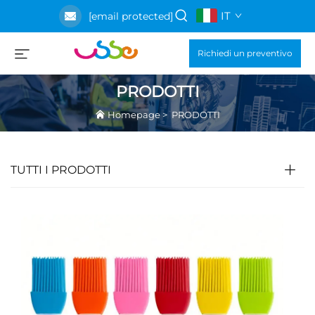
IT
[email protected]
Richiedi un preventivo
PRODOTTI
Homepage
>
PRODOTTI
TUTTI I PRODOTTI