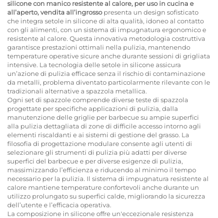
silicone con manico resistente al calore, per uso in cucina e
all’aperto, vendita all’ingrosso
presenta un design sofisticato
che integra setole in silicone di alta qualità, idoneo al contatto
con gli alimenti, con un sistema di impugnatura ergonomico e
resistente al calore. Questa innovativa metodologia costruttiva
garantisce prestazioni ottimali nella pulizia, mantenendo
temperature operative sicure anche durante sessioni di grigliata
intensive. La tecnologia delle setole in silicone assicura
un’azione di pulizia efficace senza il rischio di contaminazione
da metalli, problema diventato particolarmente rilevante con le
tradizionali alternative a spazzola metallica.
Ogni set di spazzole comprende diverse teste di spazzola
progettate per specifiche applicazioni di pulizia, dalla
manutenzione delle griglie per barbecue su ampie superfici
alla pulizia dettagliata di zone di difficile accesso intorno agli
elementi riscaldanti e ai sistemi di gestione del grasso. La
filosofia di progettazione modulare consente agli utenti di
selezionare gli strumenti di pulizia più adatti per diverse
superfici del barbecue e per diverse esigenze di pulizia,
massimizzando l’efficienza e riducendo al minimo il tempo
necessario per la pulizia. Il sistema di impugnatura resistente al
calore mantiene temperature confortevoli anche durante un
utilizzo prolungato su superfici calde, migliorando la sicurezza
dell’utente e l’efficacia operativa.
La composizione in silicone offre un'eccezionale resistenza