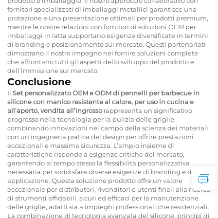
prodotto e imballaggio. Il nostro approccio collaborativo con
fornitori specializzati di imballaggi metallici garantisce una
protezione e una presentazione ottimali per prodotti premium,
mentre le nostre relazioni con fornitori di soluzioni OEM per
imballaggi in latta supportano esigenze diversificate in termini
di branding e posizionamento sul mercato. Questi partenariati
dimostrano il nostro impegno nel fornire soluzioni complete
che affrontano tutti gli aspetti dello sviluppo del prodotto e
dell’immissione sul mercato.
Conclusione
Il
Set personalizzato OEM e ODM di pennelli per barbecue in
silicone con manico resistente al calore, per uso in cucina e
all’aperto, vendita all’ingrosso
rappresenta un significativo
progresso nella tecnologia per la pulizia delle griglie,
combinando innovazioni nel campo della scienza dei materiali
con un'ingegneria pratica del design per offrire prestazioni
eccezionali e massima sicurezza. L’ampio insieme di
caratteristiche risponde a esigenze critiche del mercato,
garantendo al tempo stesso la flessibilità personalizzativa
necessaria per soddisfare diverse esigenze di branding e di
applicazione. Questa soluzione prodotto offre un valore
eccezionale per distributori, rivenditori e utenti finali alla ricerca
di strumenti affidabili, sicuri ed efficaci per la manutenzione
delle griglie, adatti sia a impieghi professionali che residenziali.
La combinazione di tecnologia avanzata del silicone, principi di