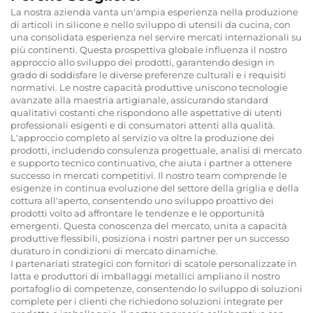
La nostra azienda vanta un'ampia esperienza nella produzione
di articoli in silicone e nello sviluppo di utensili da cucina, con
una consolidata esperienza nel servire mercati internazionali su
più continenti. Questa prospettiva globale influenza il nostro
approccio allo sviluppo dei prodotti, garantendo design in
grado di soddisfare le diverse preferenze culturali e i requisiti
normativi. Le nostre capacità produttive uniscono tecnologie
avanzate alla maestria artigianale, assicurando standard
qualitativi costanti che rispondono alle aspettative di utenti
professionali esigenti e di consumatori attenti alla qualità.
L'approccio completo al servizio va oltre la produzione dei
prodotti, includendo consulenza progettuale, analisi di mercato
e supporto tecnico continuativo, che aiuta i partner a ottenere
successo in mercati competitivi. Il nostro team comprende le
esigenze in continua evoluzione del settore della griglia e della
cottura all'aperto, consentendo uno sviluppo proattivo dei
prodotti volto ad affrontare le tendenze e le opportunità
emergenti. Questa conoscenza del mercato, unita a capacità
produttive flessibili, posiziona i nostri partner per un successo
duraturo in condizioni di mercato dinamiche.
I partenariati strategici con fornitori di scatole personalizzate in
latta e produttori di imballaggi metallici ampliano il nostro
portafoglio di competenze, consentendo lo sviluppo di soluzioni
complete per i clienti che richiedono soluzioni integrate per