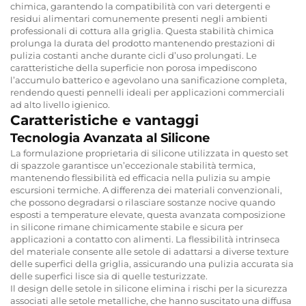
chimica, garantendo la compatibilità con vari detergenti e
residui alimentari comunemente presenti negli ambienti
professionali di cottura alla griglia. Questa stabilità chimica
prolunga la durata del prodotto mantenendo prestazioni di
pulizia costanti anche durante cicli d’uso prolungati. Le
caratteristiche della superficie non porosa impediscono
l’accumulo batterico e agevolano una sanificazione completa,
rendendo questi pennelli ideali per applicazioni commerciali
ad alto livello igienico.
Caratteristiche e vantaggi
Tecnologia Avanzata al Silicone
La formulazione proprietaria di silicone utilizzata in questo set
di spazzole garantisce un’eccezionale stabilità termica,
mantenendo flessibilità ed efficacia nella pulizia su ampie
escursioni termiche. A differenza dei materiali convenzionali,
che possono degradarsi o rilasciare sostanze nocive quando
esposti a temperature elevate, questa avanzata composizione
in silicone rimane chimicamente stabile e sicura per
applicazioni a contatto con alimenti. La flessibilità intrinseca
del materiale consente alle setole di adattarsi a diverse texture
delle superfici della griglia, assicurando una pulizia accurata sia
delle superfici lisce sia di quelle testurizzate.
Il design delle setole in silicone elimina i rischi per la sicurezza
associati alle setole metalliche, che hanno suscitato una diffusa