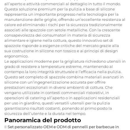
all’aperto e attività commerciali al dettaglio in tutto il mondo.
Questa soluzione premium per la pulizia a base di silicone
rappresenta un importante progresso nella tecnologia per la
manutenzione delle griglie, offrendo un’eccellente resistenza al
calore ed eliminando i rischi per la sicurezza tradizionalmente
associati alle spazzole con setole metalliche. Con la crescente
consapevolezza dei consumatori in materia di sicurezza
alimentare e igiene nella cottura, questo innovativo set di
spazzole risponde a esigenze critiche del mercato grazie alla
sua costruzione in silicone non tossico e ai principi di design
ergonomico.
Le applicazioni moderne per la grigliatura richiedono utensili in
grado di resistere a temperature estreme, mantenendo al
contempo la loro integrità strutturale e l’efficacia nella pulizia.
Questo set completo di spazzole combina materiali avanzati in
silicone con un’ingegnerizzazione accurata per offrire
prestazioni eccezionali in diversi ambienti di cottura. Che
vengano utilizzate in contesti commerciali ristorativi, in
operazioni di catering all’aperto o in applicazioni residenziali
per uso in giardino, questi versatili utensili per la pulizia
garantiscono risultati costanti, ponendo al primo posto la
sicurezza dell’utente e la durata nel tempo.
Panoramica del prodotto
Il
Set personalizzato OEM e ODM di pennelli per barbecue in