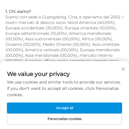
1. Chi siamo? 
Siamo con sede a Guangdong, Cina, e operiamo dal 2002. I 
nostri mercati di sbocco sono: Nord America (40,00%), 
Europa occidentale (30,00%), Europa orientale (10,00%), 
Europa settentrionale (10,00%), America meridionale 
(00,00%), Asia sud-orientale (00,00%), Africa (00,00%), 
Oceania (00,00%), Medio Oriente (00,00%), Asia orientale 
(00,00%), America centrale (00,00%), Europa meridionale 
(00,00%), Asia meridionale (00,00%), mercato interno 
(00,00%). Il nostro ufficio conta complessivamente circa 
11-50 persone. 
We value your privacy
2. Come garantiamo la qualità? 
We use cookies and similar tools to provide our services.
Sempre un campione pre-produzione prima della 
produzione di massa; 
If you don't want to accept all cookies, click Personalize
Sempre ispezione finale prima della spedizione; 
cookies.
3. Cosa potete acquistare da noi? 
Accept all
Tovaglietta per bambini in silicone, stampo per cubetti di 
ghiaccio in silicone, scatola pranzo pieghevole in silicone, 
Personalize cookies
guanti da barbecue in silicone, bavaglino per bambini in 
silicone 
HOMEPAGE
PRODOTTI
E-MAIL
TEL