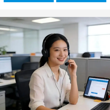
adatta per barbecue, hot
personalizzabili in
pot e uso domestico,
vendita all’ingrosso,
design minimalista, per
guanti antiscottatura per
salse, confezione da 100
barbecue e grigliate, con
pezzi
isolamento termico