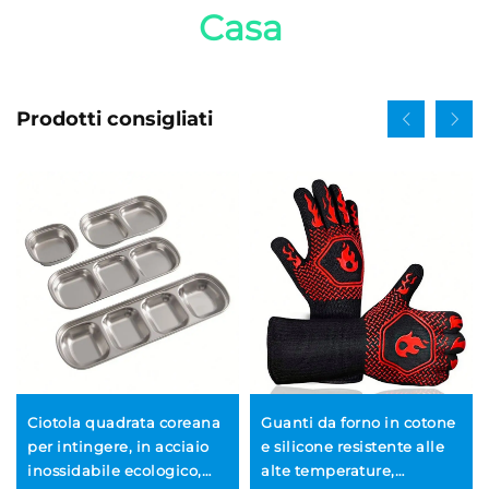
Casa 
Prodotti consigliati
Ciotola quadrata coreana
Guanti da forno in cotone
per intingere, in acciaio
e silicone resistente alle
inossidabile ecologico,
alte temperature,