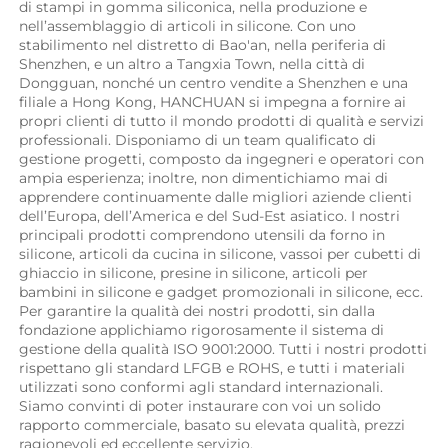
di stampi in gomma siliconica, nella produzione e 
nell’assemblaggio di articoli in silicone. Con uno 
stabilimento nel distretto di Bao'an, nella periferia di 
Shenzhen, e un altro a Tangxia Town, nella città di 
Dongguan, nonché un centro vendite a Shenzhen e una 
filiale a Hong Kong, HANCHUAN si impegna a fornire ai 
propri clienti di tutto il mondo prodotti di qualità e servizi 
professionali. Disponiamo di un team qualificato di 
gestione progetti, composto da ingegneri e operatori con 
ampia esperienza; inoltre, non dimentichiamo mai di 
apprendere continuamente dalle migliori aziende clienti 
dell’Europa, dell’America e del Sud-Est asiatico. I nostri 
principali prodotti comprendono utensili da forno in 
silicone, articoli da cucina in silicone, vassoi per cubetti di 
ghiaccio in silicone, presine in silicone, articoli per 
bambini in silicone e gadget promozionali in silicone, ecc. 
Per garantire la qualità dei nostri prodotti, sin dalla 
fondazione applichiamo rigorosamente il sistema di 
gestione della qualità ISO 9001:2000. Tutti i nostri prodotti 
rispettano gli standard LFGB e ROHS, e tutti i materiali 
utilizzati sono conformi agli standard internazionali. 
Siamo convinti di poter instaurare con voi un solido 
rapporto commerciale, basato su elevata qualità, prezzi 
ragionevoli ed eccellente servizio. 