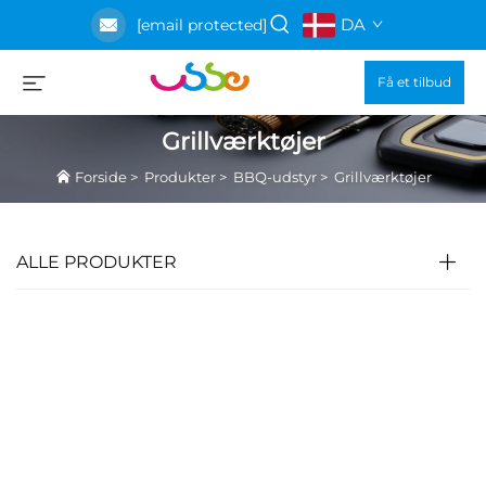
DA
[email protected]
Få et tilbud
Grillværktøjer
Forside
>
Produkter
>
BBQ-udstyr
>
Grillværktøjer
ALLE PRODUKTER