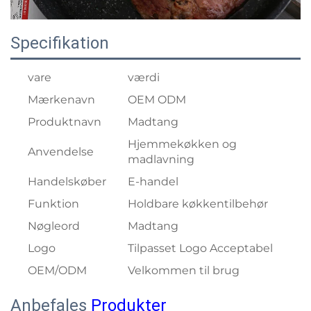
Specifikation
vare
værdi
Mærkenavn
OEM ODM
Produktnavn
Madtang
Hjemmekøkken og
Anvendelse
madlavning
Handelskøber
E-handel
Funktion
Holdbare køkkentilbehør
Nøgleord
Madtang
Logo
Tilpasset Logo Acceptabel
OEM/ODM
Velkommen til brug
Anbefales
Produkter