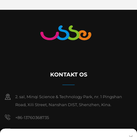
KONTAKT OS
2. sal, Minqi Science & Technology Park, nr. 1 Pingshan
Road, Xili Street, Nanshan DIST, Shenzhen, Kina.
+86-13760368735
[email protected]