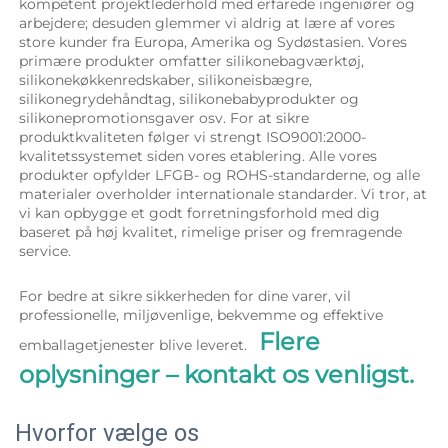
kompetent projektlederhold med erfarede ingeniører og 
arbejdere; desuden glemmer vi aldrig at lære af vores 
store kunder fra Europa, Amerika og Sydøstasien. Vores 
primære produkter omfatter silikonebagværktøj, 
silikonekøkkenredskaber, silikoneisbægre, 
silikonegrydehåndtag, silikonebabyprodukter og 
silikonepromotionsgaver osv. For at sikre 
produktkvaliteten følger vi strengt ISO9001:2000-
kvalitetssystemet siden vores etablering. Alle vores 
produkter opfylder LFGB- og ROHS-standarderne, og alle 
materialer overholder internationale standarder. Vi tror, at 
vi kan opbygge et godt forretningsforhold med dig 
baseret på høj kvalitet, rimelige priser og fremragende 
service. 
For bedre at sikre sikkerheden for dine varer, vil 
professionelle, miljøvenlige, bekvemme og effektive 
Flere 
emballagetjenester blive leveret.   
oplysninger – kontakt os venligst. 
Hvorfor vælge os