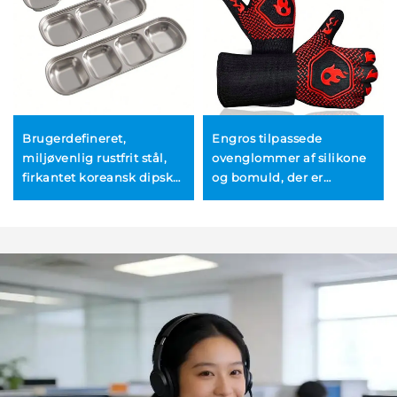
Brugerdefineret,
Engros tilpassede
miljøvenlig rustfrit stål,
ovenglommer af silikone
firkantet koreansk dipskål
og bomuld, der er
til BBQ, hot pot og kød til
modstandsdygtige over
hjemmebrug –
for høj temperatur og
minimalistisk design, sovs
beskytter mod
– 100 stk.
forbrændinger –
varmeisolerende
handsker til grill og BBQ