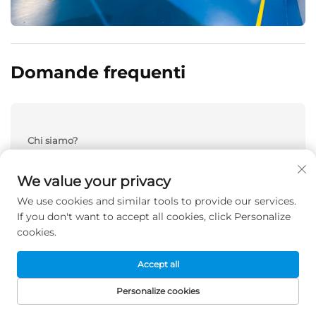
Domande frequenti
Chi siamo?
Siamo con sede a Guangdong, Cina, e
operiamo dal 2002. I nostri mercati di sbocco
We value your privacy
sono: Nord America (40,00%), Europa
We use cookies and similar tools to provide our services.
occidentale (30,00%), Europa orientale
If you don't want to accept all cookies, click Personalize
(10,00%), Europa settentrionale (10,00%),
cookies.
America meridionale (00,00%), Asia sud-
orientale (00,00%), Africa (00,00%), Oceania
Accept all
(00,00%), Medio Oriente (00,00%), Asia
orientale (00,00%), America centrale (00,00%),
Personalize cookies
Europa meridionale (00,00%), Asia
HOMEPAGE
PRODOTTI
E-MAIL
TEL