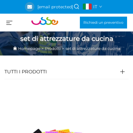
IT
[email protected]
Richiedi un preventivo
set di attrezzature da cucina
Homepage
>
Prodotti
>
set di attrezzature da cucina
TUTTI I PRODOTTI