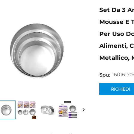
Set Da 3 An
Mousse E T
Per Uso Do
Alimenti, 
Metallico,
1601617
Spu:
RICHIEDI
INFORMAZION