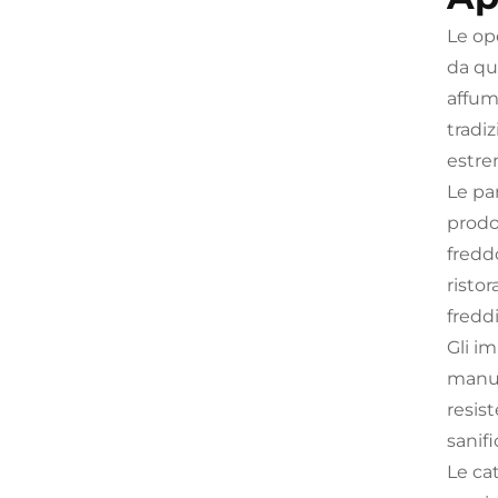
Le op
da qu
affum
tradi
estre
Le pa
prodo
freddo
ristor
freddi
Gli im
manute
resis
sanif
Le ca