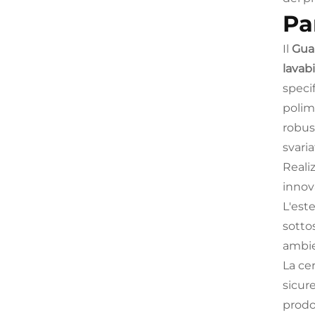
Pa
Il
Guan
lavabi
speci
polim
robus
svaria
Realiz
innova
L'est
sottos
ambie
La ce
sicure
prodo