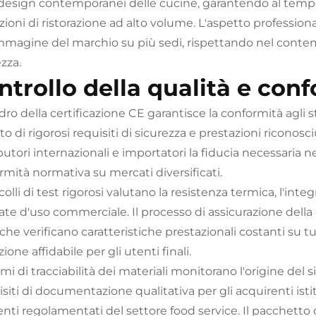
 design contemporanei delle cucine, garantendo al tempo
zioni di ristorazione ad alto volume. L'aspetto professio
immagine del marchio su più sedi, rispettando nel contem
zza.
ntrollo della qualità e con
adro della certificazione CE garantisce la conformità agl
to di rigorosi requisiti di sicurezza e prestazioni riconosciu
butori internazionali e importatori la fiducia necessaria ne
rmità normativa su mercati diversificati.
olli di test rigorosi valutano la resistenza termica, l'inte
ate d'uso commerciale. Il processo di assicurazione dell
, che verificano caratteristiche prestazionali costanti su 
ione affidabile per gli utenti finali.
emi di tracciabilità dei materiali monitorano l'origine del
isiti di documentazione qualitativa per gli acquirenti ist
nti regolamentati del settore food service. Il pacchett