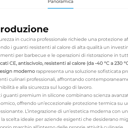
Panoramica
troduzione
curezza in cucina professionale richiede una protezione 
ndo i guanti resistenti al calore di alta qualità un invest
imenti per barbecue e le operazioni di ristorazione in tut
icati CE, antiscivolo, resistenti al calore (da -40 °C a 230 °C)
design moderno
rappresenta una soluzione sofisticata prog
nti culinari professionali, affrontando contemporaneamen
ibilità e alla sicurezza sul luogo di lavoro.
i guanti premium in silicone combinano scienza avanzata
omico, offrendo un’eccezionale protezione termica su u
ssionante. L’integrazione di un’estetica moderna con un
la scelta ideale per aziende esigenti che desiderano migli
oprio marchio all’interno delle proprie attività culinarie.