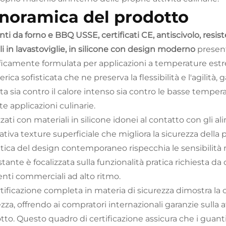
noramica del prodotto
ti da forno e BBQ USSE, certificati CE, antiscivolo, resiste
li in lavastoviglie, in silicone con design moderno
present
ficamente formulata per applicazioni a temperature estr
erica sofisticata che ne preserva la flessibilità e l'agili
ta sia contro il calore intenso sia contro le basse temper
te applicazioni culinarie.
zati con materiali in silicone idonei al contatto con gli 
tiva texture superficiale che migliora la sicurezza della p
etica del design contemporaneo rispecchia le sensibilità
tante è focalizzata sulla funzionalità pratica richiesta da
nti commerciali ad alto ritmo.
rtificazione completa in materia di sicurezza dimostra la 
zza, offrendo ai compratori internazionali garanzie sulla af
tto. Questo quadro di certificazione assicura che i guanti 