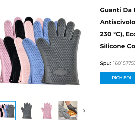
Guanti Da 
Antiscivolo
230 °C), Eco
Silicone C
16015775
Spu:
RICHIEDI
INFORMAZION