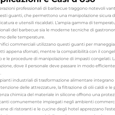
erazioni professionali di barbecue traggono notevoli van
esti guanti, che permettono una manipolazione sicura di s
icatura e utensili riscaldati. L’ampia gamma di temperatu
zionali del barbecue sia le moderne tecniche di gastron
mo delle temperature.
nifici commerciali utilizzano questi guanti per maneggiare
tti appena sfornati, mentre la compatibilità con il conge
 e le procedure di manipolazione di impasti congelati. La v
azione, dove il personale deve passare in modo efficiente t
.
pianti industriali di trasformazione alimentare integrano 
nzione delle attrezzature, la filtrazione di olii caldi e le
tenza chimica del materiale in silicone offrono una prote
icanti comunemente impiegati negli ambienti commercia
tene di ristoranti e le cucine degli hotel apprezzano l'e