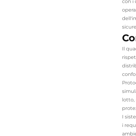
con i
opera
dell'
sicure
Co
Il qu
rispet
distri
confo
Protoc
simul
lotto
protez
I sist
i requ
ambie