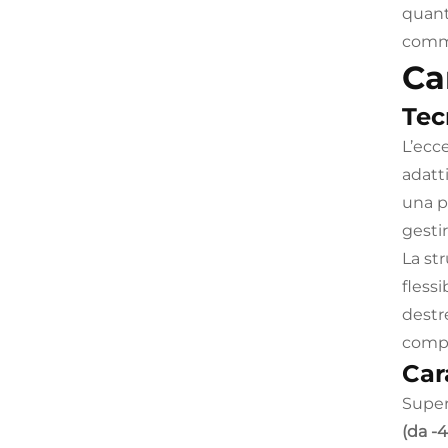
quanto
comme
Ca
Tec
L’ecce
adatti
una p
gesti
La st
fless
destr
compr
Car
Super
(da -4