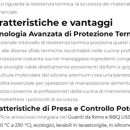
 riguarda la resistenza termica, la sicurezza dei materiali 
rciale.
ratteristiche e vantaggi
nologia Avanzata di Protezione Ter
zionale intervallo di resistenza termica posiziona questi 
 alle diverse sfide termiche riscontrabili nelle cucine pro
rotezione costante sia nel maneggiare ingredienti congelat
re stoviglie calde direttamente provenienti da forni e gri
ruttura molecolare del silicone premium crea una barrie
ibilità essenziale per operazioni di manipolazione aliment
ezza consente ai professionisti della cucina di mantenere 
omettere i protocolli di sicurezza.
atteristiche di Presa e Controllo Po
ficie antiscivolo integrata nel
Guanti da forno e BBQ USSE, 
0 °C a 230 °C), ecologici, lavabili in lavastoviglie, in si