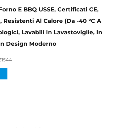
Forno E BBQ USSE, Certificati CE,
, Resistenti Al Calore (da -40 °C A
logici, Lavabili In Lavastoviglie, In
on Design Moderno
31544
I