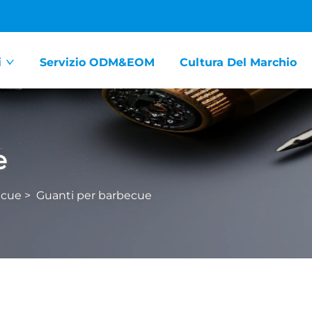
i
Servizio ODM&EOM
Cultura Del Marchio
e
ecue
>
Guanti per barbecue