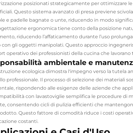
rizzazione posizionati strategicamente per ottimizzare le 
ficiali. Questo sistema avanzato di presa previene scivol
e e padelle bagnate o unte, riducendo in modo significativ
ogettazione ergonomica tiene conto della posizione natu
ento, riducendo l’affaticamento durante l’uso prolung
 con gli oggetti manipolati. Questo approccio ingegneristi
rt operativo dei professionisti della cucina che lavorano 
ponsabilità ambientale e manuten
struzione ecologica dimostra l'impegno verso la tutela 
ello professionale. Il processo di selezione dei materiali sos
ntale, rispondendo alle esigenze delle aziende che appli
mpatibilità con lavastoviglie semplifica le procedure d
late, consentendo cicli di pulizia efficienti che mantengo
rodotto. Questo fattore di comodità riduce i costi operat
cazione costanti.
plicazioni e Casi d'Uso