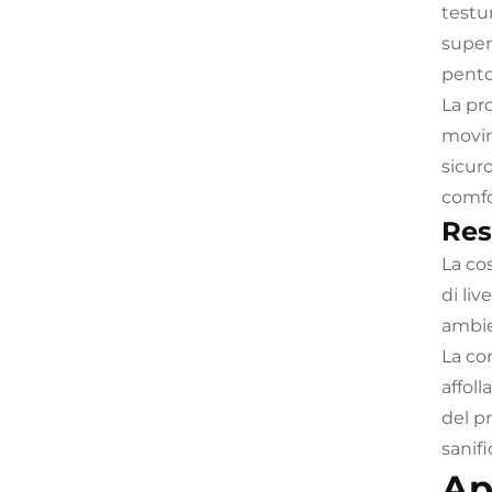
testu
super
pentol
La pr
movim
sicuro
comfo
Res
La co
di liv
ambie
La co
affol
del p
sanifi
Ap