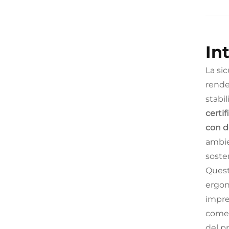
In
La si
rende
stabil
certif
con 
ambie
sosten
Quest
ergon
impre
come 
del pr