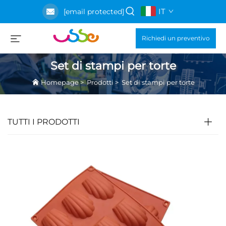
IT
[email protected]
Richiedi un preventivo
Set di stampi per torte
Homepage
>
Prodotti
>
Set di stampi per torte
TUTTI I PRODOTTI