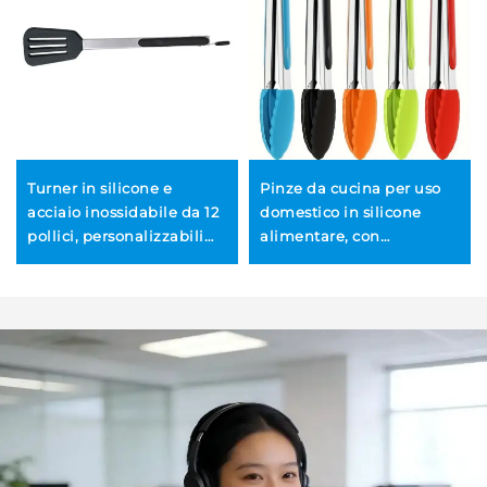
Turner in silicone e
Pinze da cucina per uso
acciaio inossidabile da 12
domestico in silicone
pollici, personalizzabili
alimentare, con
(OEM/ODM), pinze per
impugnatura rinforzata e
buffet e alimenti
allungata, pinze per
all’ingrosso, pinze per
barbecue e griglia in
dim sum, utensili per
acciaio inossidabile
barbecue, pinze per
bistecche e pane