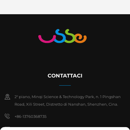
CONTATTACI
2° piano, Minqi Science & Technology Park, n. 1 Pingshan
Road, Xili Street, Distretto di Nanshan, Shenzhen, Cina.
+86-13760368735
[email protected]