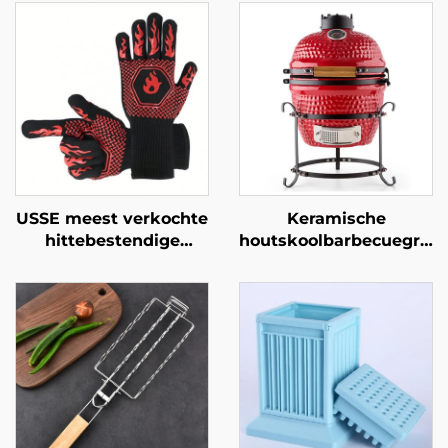
USSE meest verkochte
Keramische
hittebestendige
houtskoolbarbecuegrill
siliconen-katoenen
van 13 inch, draagbaar
BBQ-handschoenen en
en duurzaam, Japanse
ovenhandschoenen,
stijl voor buiten,
vuurbestendig en
keukenbarbecue met
warmte-isolerend,
aanraakgevoelige
LFGB-gecertificeerd
vlambeveiliging