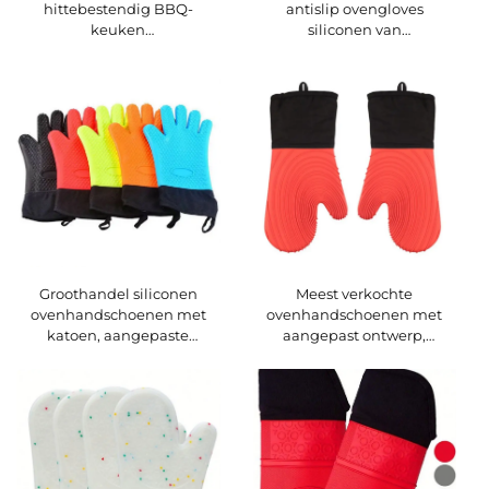
hittebestendig BBQ-
antislip ovengloves
keuken
siliconen van
siliconenovenschoenen
voedselkwaliteit
veilig hanteren van hete
keukenpanhouder 1472 °F
voedsel, potten en pannen
hittebestendige ovengloves
voor barbecue
voor koken en barbecue
Groothandel siliconen
Meest verkochte
ovenhandschoenen met
ovenhandschoenen met
katoen, aangepaste
aangepast ontwerp,
hittebestendige BBQ- en
oorsprongsbewijs, BBQ-grill
keukenhandschoenen voor
van siliconen, extra lange
grillen, extra lange, antislip
hittebestendige
pannenhouders
ovenhandschoenen van
siliconen