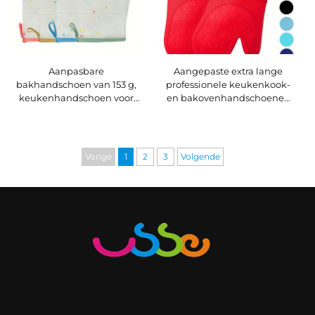
Aanpasbare
Aangepaste extra lange
bakhandschoen van 153 g,
professionele keukenkook-
keukenhandschoen voor
en bakovenhandschoenen
warmte-isolatie,
van siliconen, groothandel
magnetron, waterdicht, van
BBQ-handschoenen van
siliconen, hittebestendig,
siliconen
voor BBQ
Vorige
1
2
3
Volgende