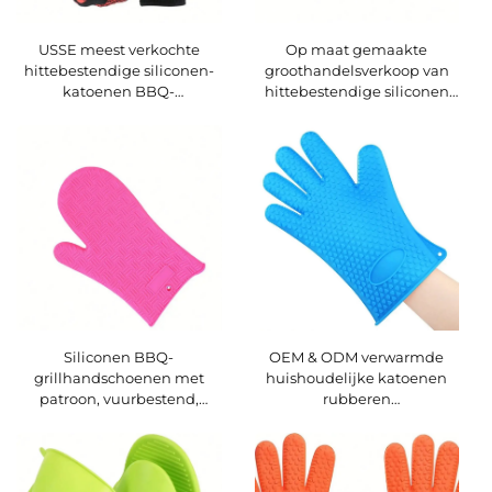
USSE meest verkochte
Op maat gemaakte
hittebestendige siliconen-
groothandelsverkoop van
katoenen BBQ-
hittebestendige siliconen
handschoenen en
handschoenen voor koken
ovenhandschoenen,
en barbecue, katoenen
vuurbestendig en warmte-
keukenhandschoenen voor
isolerend, LFGB-
magnetron,
gecertificeerd
ovenhandschoenen,
hittebestendige
handschoenen
Siliconen BBQ-
OEM & ODM verwarmde
grillhandschoenen met
huishoudelijke katoenen
patroon, vuurbestend,
rubberen
ovenwanten voor koks,
ovenhandschoenen en
kookovenwant met open
BBQ-handschoenen, op
manchet aan beide zijden
maat gemaakte
hittebestendige