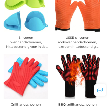
handschoenen
Siliconen
USSE-siliconen
ovenhandschoenen,
rookovenhandschoenen,
hittebestendig voor in de
extreem hittebestendig,
keuken, vingerbeschermer,
geschikt voor gebruik direct
pannenhanger voor koken,
op uw grill, frituurpan of pit,
bakken en BBQ,
waterdichte grill- en BBQ-
hittebestendig voor in de
handschoenen
keuken
Grillhandschoenen
BBQ-grillhandschoenen