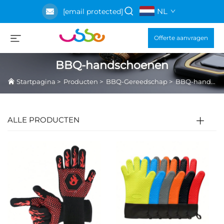
NL
[email protected]
Offerte aanvragen
BBQ-handschoenen
Startpagina
>
Producten
>
BBQ-Gereedschap
>
BBQ-handschoenen
ALLE PRODUCTEN