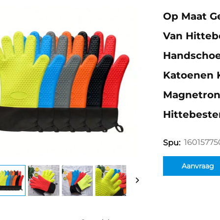
Op Maat G
Van Hitteb
Handschoe
Katoenen 
Magnetron
Hittebest
1601577
Spu:
Aanvraag