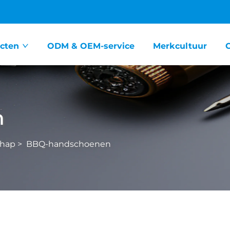
cten
ODM & OEM-service
Merkcultuur
n
hap
>
BBQ-handschoenen