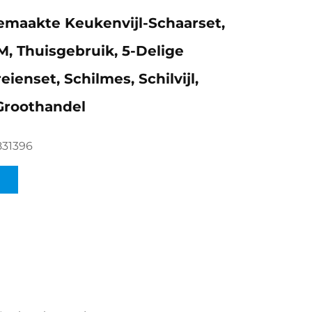
maakte Keukenvijl-Schaarset,
 Thuisgebruik, 5-Delige
enset, Schilmes, Schilvijl,
Groothandel
831396