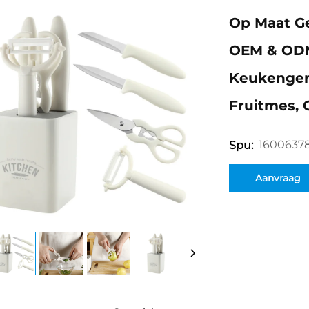
Op Maat Ge
OEM & ODM,
Keukengerei
Fruitmes, 
1600637
Spu:
Aanvraag