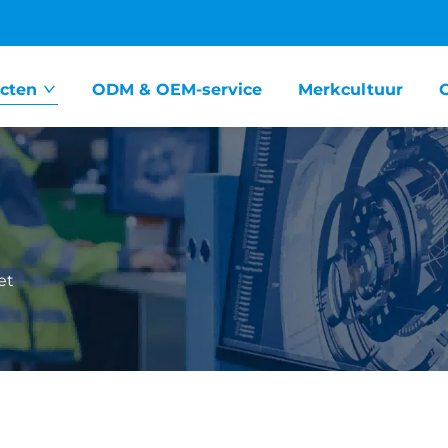
cten
ODM & OEM-service
Merkcultuur
et